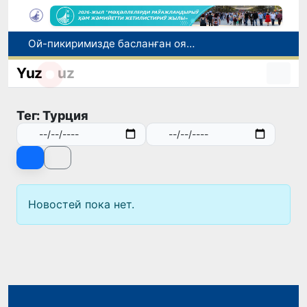
Ой-пикиримизде басланған ояныў жоқары шеклерге жетеклеп атыр
Өзбекстан мал гөши импортын арттырды: Ҳиндстан ҳәм Беларусь тийкарғы жеткерип бериўшилерге айланды
Yuz
uz
Өзбекстан ўәкиллери көркем гимнастика бойынша жәҳән чемпионатында қатнасады
Июль айында Өзбекстанда азық-аўқат өнимлери баҳасының төменлеўи, айырым товарлар ҳәм хызметлер баҳасының өсиўи бақланды
Тег: Турция
Мәмлекетлик хызмет: лаўазым емес, потенциал ҳәм нәтийже баҳаланатуғын жаңа дәўир
Новостей пока нет.