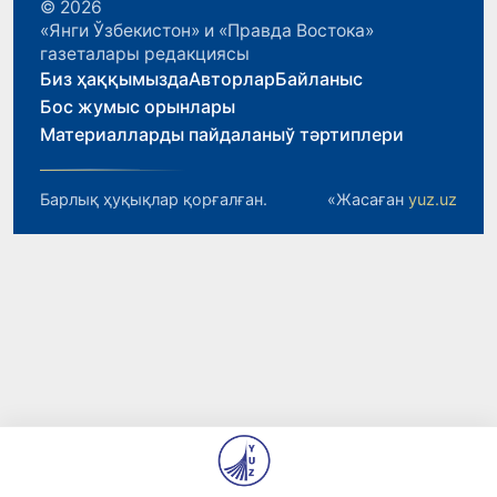
© 2026
«Янги Ўзбекистон» и «Правда Востока»
газеталары редакциясы
Биз ҳаққымызда
Авторлар
Байланыс
Бос жумыс орынлары
Материалларды пайдаланыў тәртиплери
Барлық ҳуқықлар қорғалған.
«Жасаған
yuz.uz