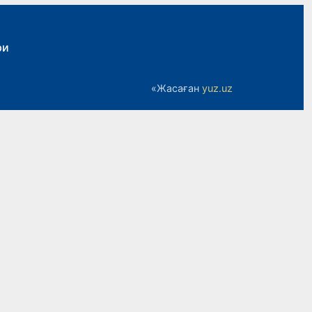
ри
«Жасаған
yuz.uz