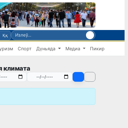
Ққ
уризм
Спорт
Дүньяда
Медиа
Пикир
я климата