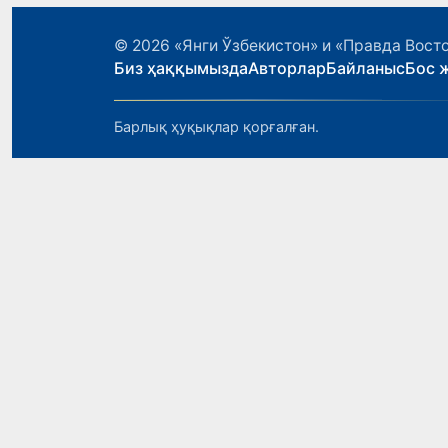
© 2026
«Янги Ўзбекистон» и «Правда Вост
Биз ҳаққымызда
Авторлар
Байланыс
Бос 
Барлық ҳуқықлар қорғалған.