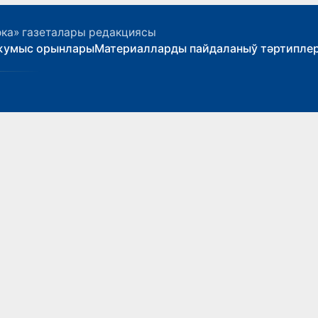
ока» газеталары редакциясы
жумыс орынлары
Материалларды пайдаланыў тәртипле