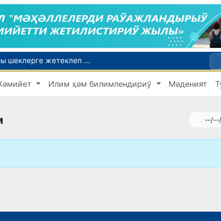
Ой-пикиримизде басланған ояныў жоқары шеклерге жетеклеп атыр
Өзбекстан мал гөши импортын арттырды: Ҳиндстан ҳәм Беларусь тийкарғы жеткерип бериўшилерге айланды
Жәмийет
Илим ҳәм билимлендириў
Мәденият
Т
Өзбекстан ўәкиллери көркем гимнастика бойынша жәҳән чемпионатында қатнасады
Июль айында Өзбекстанда азық-аўқат өнимлери баҳасының төменлеўи, айырым товарлар ҳәм хызметлер баҳасының өсиўи бақланды
Мәмлекетлик хызмет: лаўазым емес, потенциал ҳәм нәтийже баҳаланатуғын жаңа дәўир
и