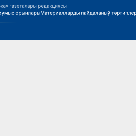
ока» газеталары редакциясы
жумыс орынлары
Материалларды пайдаланыў тәртипле