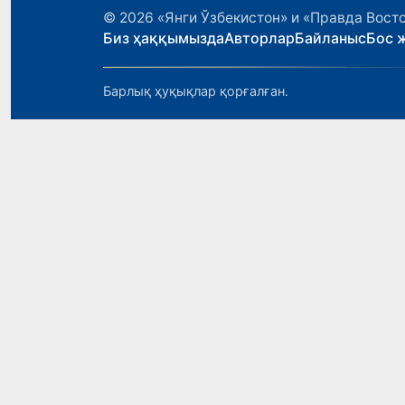
© 2026
«Янги Ўзбекистон» и «Правда Вост
Биз ҳаққымызда
Авторлар
Байланыс
Бос 
Барлық ҳуқықлар қорғалған.