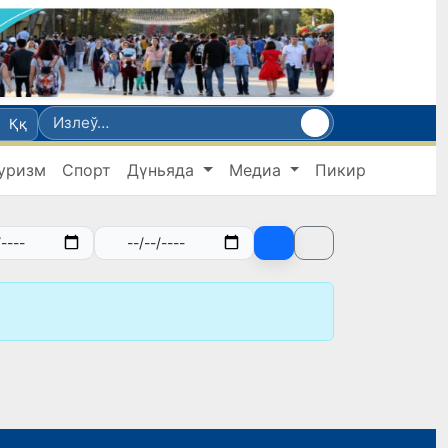
Ққ
уризм
Спорт
Дүньяда
Медиа
Пикир