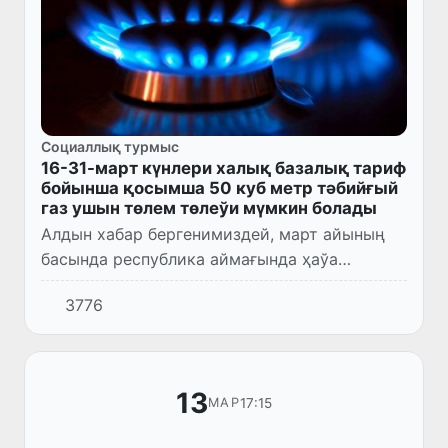
Социаллық турмыс
16-31-март күнлери халық базалық тариф
бойынша қосымша 50 куб метр тәбийғый
газ ушын төлем төлеўи мүмкин болады
Алдын хабар бергенимиздей, март айының
басында республика аймағында ҳаўа
райының кескин суўытыўы себепли ыссылық
3776
мәўсими ушын белгиленген тәбийғый газден
пайдаланыўдың айлық базалы...
13
17:15
МАР