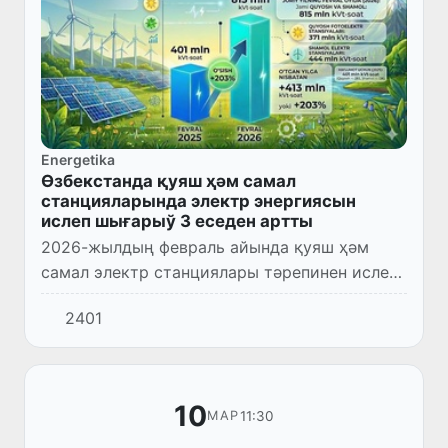
Energetika
Өзбекстанда қуяш ҳәм самал
станцияларында электр энергиясын
ислеп шығарыў 3 еседен артты
2026-жылдың февраль айында қуяш ҳәм
самал электр станциялары тәрепинен ислеп
шығарылған электр энергиясы көлеми өткен
2401
жылдың усы дәўирине салыстырғанда 203
процентке артқан.
10
11:30
МАР