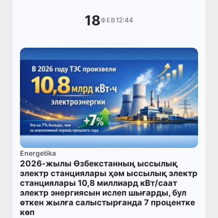
18
12:44
ФЕВ
Energetika
2026-жылы Өзбекстанның ыссылық
электр станциялары ҳәм ыссылық электр
станциялары 10,8 миллиард кВт/саат
электр энергиясын ислеп шығарды, бул
өткен жылға салыстырғанда 7 процентке
көп