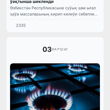
ўақтынша шекленди
Өзбекстан Республикасына суўық ҳәм ығал
ҳаўа массаларының кирип келиўи себепли
тәбийғый газге талап артқан. Бул магистраль
2335
газ қубырларында басымның төменлеўине
алып келди.
03
12:41
МАР