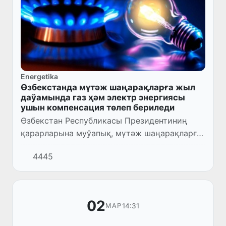
Energetika
Өзбекстанда мүтәж шаңарақларға жыл
даўамында газ ҳәм электр энергиясы
ушын компенсация төлеп бериледи
Өзбекстан Республикасы Президентиниң
қарарларына муўапық, мүтәж шаңарақларға
жумсалған электр энергиясы ҳәм тәбийғый
4445
газ ушын ҳәр айда мәмлекет тәрепинен
компенсация төлеп бериледи...
02
14:31
МАР