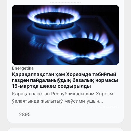
Energetika
Қарақалпақстан ҳәм Хорезмде тәбийғый
газден пайдаланыўдың базалық нормасы
15-мартқа шекем создырылды
Қарақалпақстан Республикасы ҳәм Хорезм
ўәлаятында жылытыў мәўсими ушын
тәбийғый газден пайдаланыўдың базалық
2895
нормасы усы жылдың 15-мартына шекем
созылды.