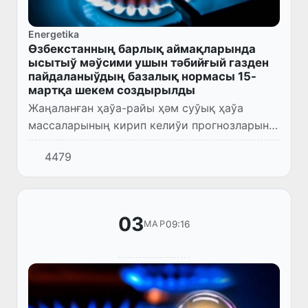
Energetika
Өзбекстанның барлық аймақларында
ысытыў мәўсими ушын тәбийғый газден
пайдаланыўдың базалық нормасы 15-
мартқа шекем создырылды
Жаңаланған ҳаўа-райы ҳәм суўық ҳаўа
массаларының кирип келиўи прогнозларына
бола, республиканың барлық аймақларында
4479
ысытыў мәўсими ушын белгиленген 500 куб
метр тәбийғый газден пай...
03
09:16
МАР