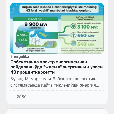
Energetika
Өзбекстанда электр энергиясынан
пайдаланыўда "жасыл" энергияның үлеси
43 процентке жетти
Бүгин, 13-март күни Өзбекстан энергетика
системасында қайта тиклениўши энергия
дәреклери (ҚТЭ) үлеси бойынша және бир
2980
рекорд жағдайы жүзеге келди.