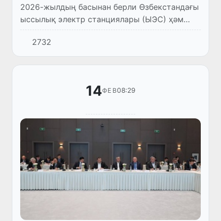
2026-жылдың басынан берли Өзбекстандағы
ыссылық электр станциялары (ЫЭС) ҳәм
ыссылық электр орайлары (ЫЭО) тәрепинен
2732
жәми 10,8 млрд кВт/саат электр энергиясы
ислеп шығарылған. Бул...
14
08:29
ФЕВ