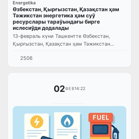
Energetika
Өзбекстан, Қырғызстан, Қазақстан ҳәм
Тәжикстан энергетика ҳәм суў
ресурслары тараўындағы бирге
ислесиўди додалады
13-февраль күни Ташкентте Өзбекстан,
Қырғызстан, Қазақстан ҳәм Тәжикстан
энергетика ҳәм суў хожалығы
2506
министрлериниң әмелий ушырасыўы болып
өтти.
02
14:22
ФЕВ