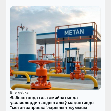
Energetika
Өзбекстанда газ тәмийнатында
үзилислердиң алдын алыў мақсетинде
"метан заправка"ларының жумысы