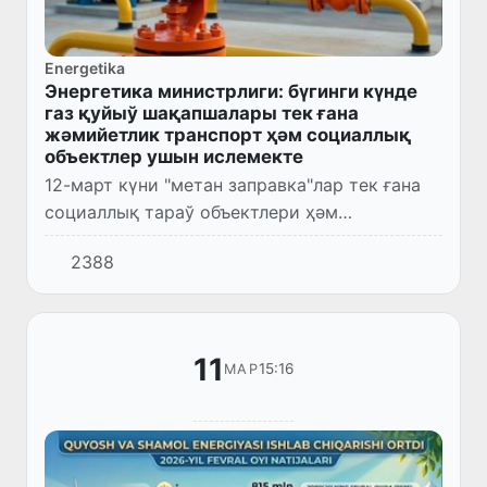
Energetika
Энергетика министрлиги: бүгинги күнде
газ қуйыў шақапшалары тек ғана
жәмийетлик транспорт ҳәм социаллық
объектлер ушын ислемекте
12-март күни "метан заправка"лар тек ғана
социаллық тараў объектлери ҳәм
жәмийетлик транспортларға хызмет
2388
көрсетеди.
11
15:16
МАР