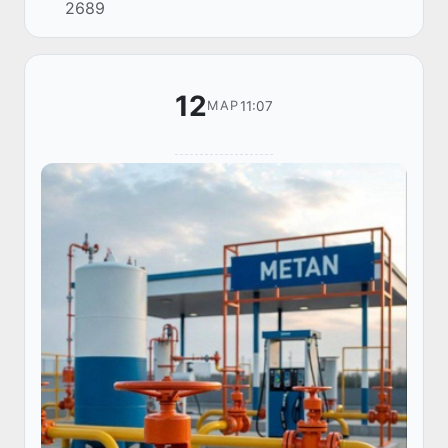
2689
рекорд орнатылды.
12
11:07
МАР