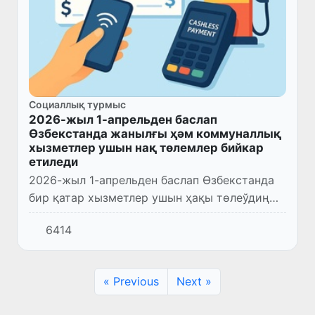
Социаллық турмыс
2026-жыл 1-апрельден баслап
Өзбекстанда жанылғы ҳәм коммуналлық
хызметлер ушын нақ төлемлер бийкар
етиледи
2026-жыл 1-апрельден баслап Өзбекстанда
бир қатар хызметлер ушын ҳақы төлеўдиң
мәжбүрий нақ пулсыз тәртиби енгизиледи.
6414
Электр энергиясы, тәбийғый газ, ишимлик
суўы, сондай-ақ, жаны...
« Previous
Next »