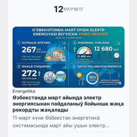
12
16:17
МАР
Energetika
Өзбекстанда март айында электр
энергиясынан пайдаланыў бойынша жаңа
рекордты жаңалады
11-март күни Өзбекстан энергетика
системасында март айы ушын электр
энергиясынан пайдаланыў бойынша жаңа