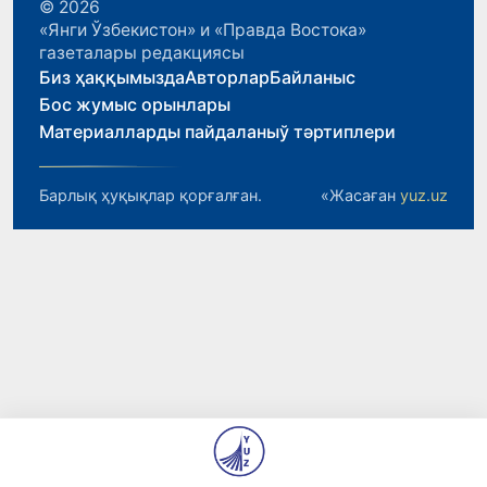
© 2026
«Янги Ўзбекистон» и «Правда Востока»
газеталары редакциясы
Биз ҳаққымызда
Авторлар
Байланыс
Бос жумыс орынлары
Материалларды пайдаланыў тәртиплери
Барлық ҳуқықлар қорғалған.
«Жасаған
yuz.uz