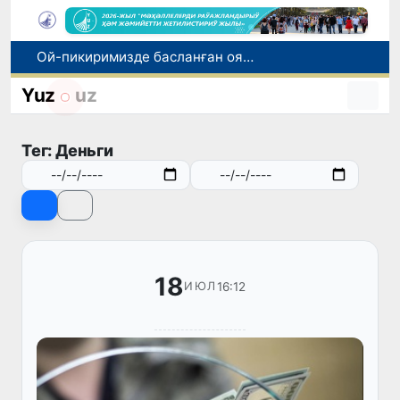
Ой-пикиримизде басланған ояныў жоқары шеклерге жетеклеп атыр
Өзбекстан мал гөши импортын арттырды: Ҳиндстан ҳәм Беларусь тийкарғы жеткерип бериўшилерге айланды
Yuz
uz
Өзбекстан ўәкиллери көркем гимнастика бойынша жәҳән чемпионатында қатнасады
Июль айында Өзбекстанда азық-аўқат өнимлери баҳасының төменлеўи, айырым товарлар ҳәм хызметлер баҳасының өсиўи бақланды
Тег: Деньги
Мәмлекетлик хызмет: лаўазым емес, потенциал ҳәм нәтийже баҳаланатуғын жаңа дәўир
18
16:12
ИЮЛ