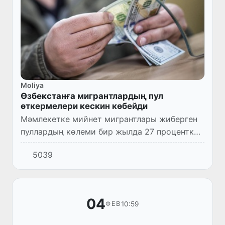
Moliya
Өзбекстанға мигрантлардың пул
өткермелери кескин көбейди
Мәмлекетке мийнет мигрантлары жиберген
пуллардың көлеми бир жылда 27 процентке
өсти. Бул ҳаққында Орайлық банк мәлим
5039
етти.
04
10:59
ФЕВ