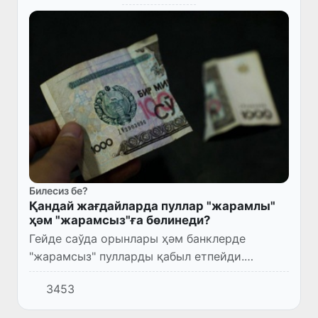
Билесиз бе?
Қандай жағдайларда пуллар "жарамлы"
ҳәм "жарамсыз"ға бөлинеди?
Гейде саўда орынлары ҳәм банклерде
"жарамсыз" пулларды қабыл етпейди.
Негизинде қандай жағдайларда пуллар
3453
"жарамлы" ҳәм "жарамсыз"ға бөлиниўин
билесиз бе?