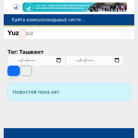
Қайта қамсызландырыў системасы тез раўажланып атырған Өзбекстан экономикасы ушын не береди?
Ташкент аўыр атлетика бойынша Азия чемпионатына таярланбақта
Yuz
uz
Өзбекстанда Турақлы раўажланыў мақсетлери айлығы басланды
Июль айында Миграция агентлигиниң Москва қаласындағы ўәкилханасы 1 мың 800 ден аслам Өзбекстан пуқараларына жәрдем көрсетти
Тег: Ташкент
Елимиз дөретиўшилери өз кәсиби ҳәм мийнети менен мақтанады
Новостей пока нет.