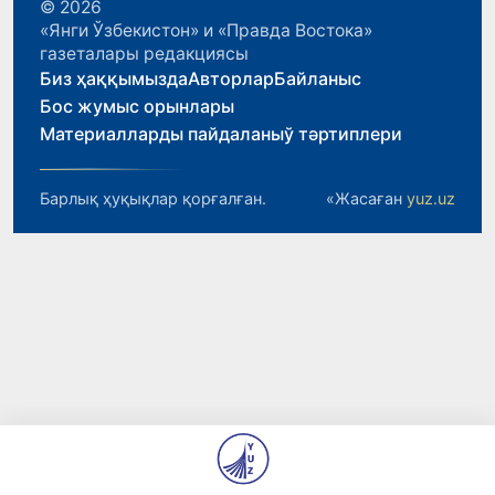
© 2026
«Янги Ўзбекистон» и «Правда Востока»
газеталары редакциясы
Биз ҳаққымызда
Авторлар
Байланыс
Бос жумыс орынлары
Материалларды пайдаланыў тәртиплери
Барлық ҳуқықлар қорғалған.
«Жасаған
yuz.uz