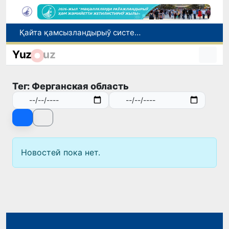
Қайта қамсызландырыў системасы тез раўажланып атырған Өзбекстан экономикасы ушын не береди?
Ташкент аўыр атлетика бойынша Азия чемпионатына таярланбақта
Yuz
uz
Өзбекстанда Турақлы раўажланыў мақсетлери айлығы басланды
Июль айында Миграция агентлигиниң Москва қаласындағы ўәкилханасы 1 мың 800 ден аслам Өзбекстан пуқараларына жәрдем көрсетти
Тег: Ферганская область
Елимиз дөретиўшилери өз кәсиби ҳәм мийнети менен мақтанады
Новостей пока нет.