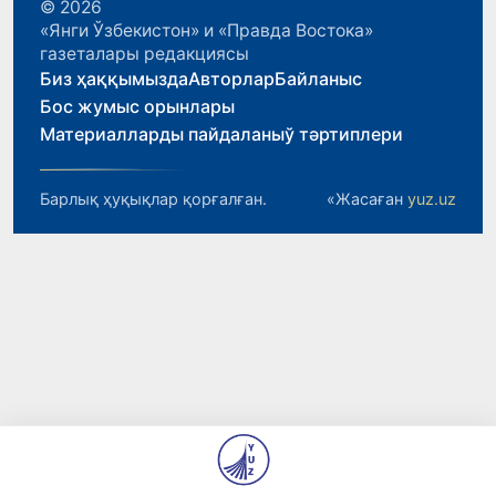
© 2026
«Янги Ўзбекистон» и «Правда Востока»
газеталары редакциясы
Биз ҳаққымызда
Авторлар
Байланыс
Бос жумыс орынлары
Материалларды пайдаланыў тәртиплери
Барлық ҳуқықлар қорғалған.
«Жасаған
yuz.uz