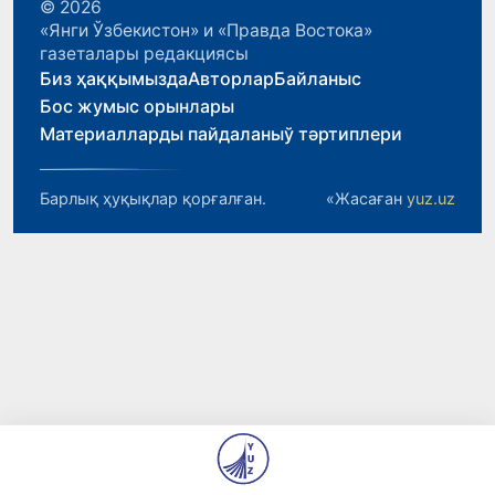
© 2026
«Янги Ўзбекистон» и «Правда Востока»
газеталары редакциясы
Биз ҳаққымызда
Авторлар
Байланыс
Бос жумыс орынлары
Материалларды пайдаланыў тәртиплери
Барлық ҳуқықлар қорғалған.
«Жасаған
yuz.uz