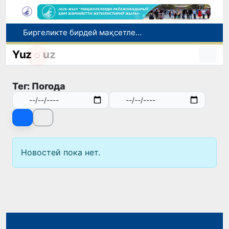
Биргеликте бирдей мақсетлер жолында ...
Наманганда Европа стандартлары тийкарында оқытылатуғын халықаралық кепсерлеў мектеби ашылады
Yuz
uz
Өзбекстанда турақ жайға ийе болмаған шахсларға ўақтынша баспана, социаллық жәрдем ҳәм жумысқа жайласыў имканияты бериледи
Беларустан Өзбекстанға екинши тиккелей жүк поезды жолға қойылды
Тег: Погода
Социаллық белсенди, интакер ҳәм бәсекиге шыдамлы: заманагөй педагоглық өлшемлери
Новостей пока нет.