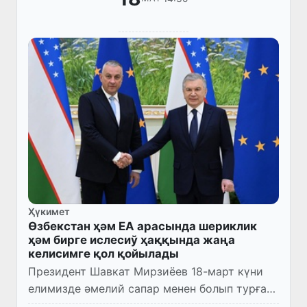
Ҳүкимет
Өзбекстан ҳәм ЕА арасында шериклик
ҳәм бирге ислесиў ҳаққында жаңа
келисимге қол қойылады
Президент Шавкат Мирзиёев 18-март күни
елимизде әмелий сапар менен болып турған
Европа Аўқамының Халықаралық бирге