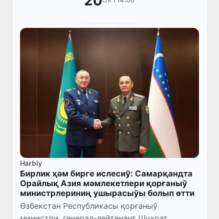
20
14:00
ОКТ
Harbiy
Бирлик ҳәм бирге ислесиў: Самарқандта
Орайлық Азия мәмлекетлери қорғаныў
министрлериниң ушырасыўы болып өтти
Өзбекстан Республикасы қорғаныў
министри, генерал-лейтенант Шуҳрат