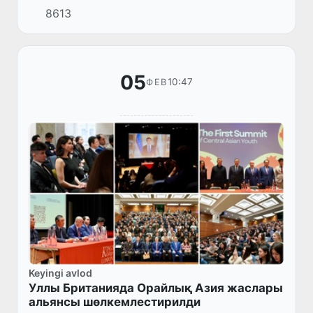
8613
ислесиў бойынша комиссары Йозеф Сикела
басшылығындағы делегацияны...
05
10:47
ФЕВ
Keyingi avlod
Уллы Британияда Орайлық Азия жаслары
альянсы шөлкемлестирилди