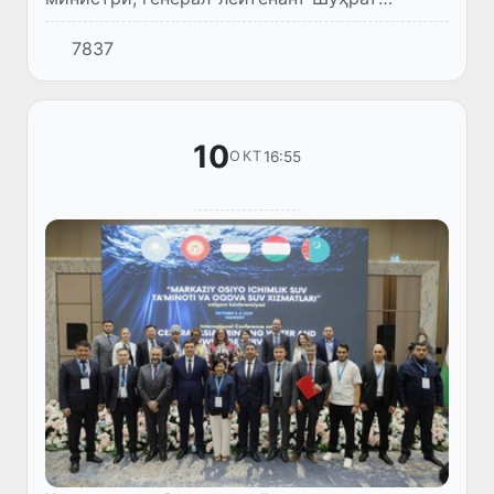
Халмухамедов Самарқанд қаласында
7837
Орайлық Азия мәмлекетлериниң қорғаныў
министрлери менен еки тәреплеме
ушырасыўла...
10
16:55
ОКТ