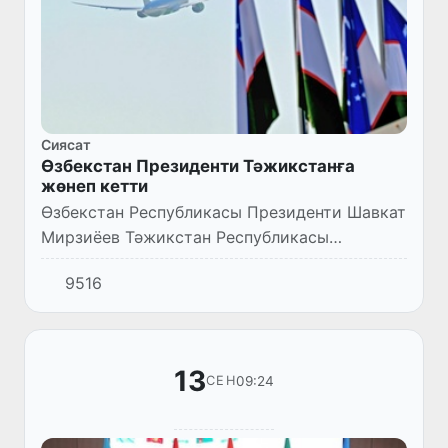
Сиясат
Өзбекстан Президенти Тәжикстанға
жөнеп кетти
Өзбекстан Республикасы Президенти Шавкат
Мирзиёев Тәжикстан Республикасы
Президенти Эмомали Раҳмонның мирәт
9516
етиўине бола бүгин әмелий сапар менен усы
мәмлекетке жөнеп кетти.
13
09:24
СЕН