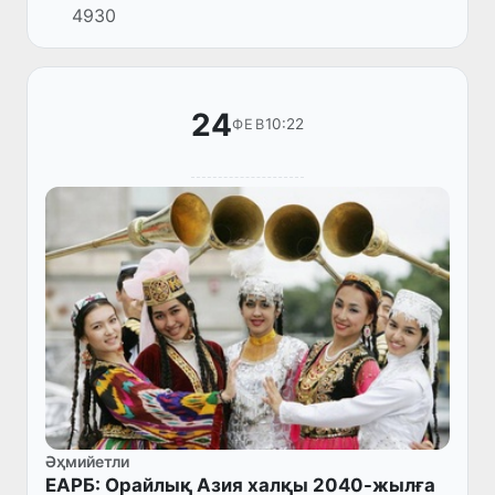
4930
өтти. Илажда Инвестициялар, санаат ҳәм
саўда министри Лазиз Қудратов қатн...
24
10:22
ФЕВ
Әҳмийетли
ЕАРБ: Орайлық Азия халқы 2040-жылға