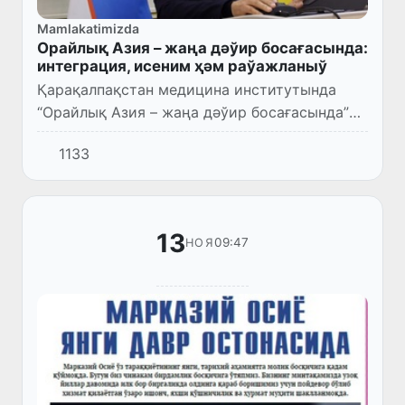
Mamlakatimizda
Орайлық Азия – жаңа дәўир босағасында:
интеграция, исеним ҳәм раўажланыў
Қарақалпақстан медицина институтында
“Орайлық Азия – жаңа дәўир босағасында”
атамасында илимий-әмелий семинар болып
1133
өтти.
13
09:47
НОЯ