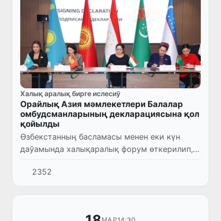
Халық аралық бирге ислесиў
Орайлық Азия мәмлекетлери Балалар
омбудсманларының декларациясына қол
қойылды
Өзбекстанның басламасы менен еки күн
даўамында халықаралық форум өткерилип,
онда балалардың ҳуқықлары менен
2352
мәплерин қорғаўға байланыслы әҳмийетли
мәселелер додаланды.
18
14:30
МАР