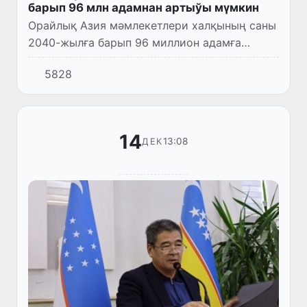
барып 96 млн адамнан артыўы мүмкин
Орайлық Азия мәмлекетлери халқының саны
2040-жылға барып 96 миллион адамға
жетиўи мүмкин, бул болса регион
5828
инфраструктурасына үлкен жүк түседи. Бул
ҳаққында Евроазия раўажланыў бан...
14
13:08
ДЕК