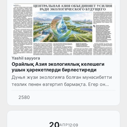
Yashil sayyora
Орайлық Азия экологиялық келешеги
ушын ҳәрекетлерди бирлестиреди
Дүнья жүзи экологияға болған мүнәсибетти
тезлик пенен өзгертип бармақта. Егер он
жыл алдын климат, таза энергия ҳәм
2580
ресурслардан ақылға уғрас пайдаланыў
мәселелери келешек темасы с...
20
12:09
АПР