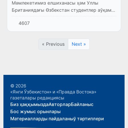
Мәмлекетимиз елшиханасы ҳәм Уллы
Британиядағы Өзбекстан студентлер аўқамы
менен биргеликте Лондондағы Патшалық
4607
колледжинде Орайлық Азия жасларының
биринши саммити шөлкемлестирилди.
« Previous
Next »
© 2026
«Янги Ўзбекистон» и «Правда Востока»
газеталары редакциясы
Биз ҳаққымызда
Авторлар
Байланыс
Бос жумыс орынлары
Материалларды пайдаланыў тәртиплери