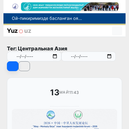
Ой-пикиримизде басланған ояныў жоқары шеклерге жетеклеп атыр
Өзбекстанда мобиль интернеттен пайдаланыўшылар саны 10 жылда 4,3 есеге өскен
Yuz
uz
Қоқанд ЮНЕСКОның Медиа ҳәм мәлимлеме саўатлылығы бойынша глобал альянсына қосылды
Өзбекстанда қәўипли шығындылар менен ислесиў системасы жетилистирилмекте
Тег: Центральная Азия
Мәмлекетлик хызмет: лаўазым емес, потенциал ҳәм нәтийже баҳаланатуғын жаңа дәўир
13
11:43
МАЙ