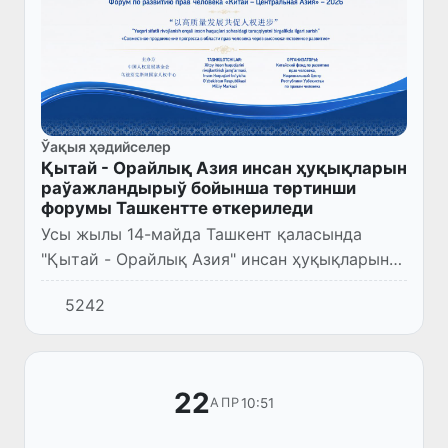
Ўақыя ҳәдийселер
Қытай - Орайлық Азия инсан ҳуқықларын
раўажландырыў бойынша төртинши
форумы Ташкентте өткериледи
Усы жылы 14-майда Ташкент қаласында
"Қытай - Орайлық Азия" инсан ҳуқықларын
раўажландырыў бойынша төртинши форумы
5242
болып өтеди.
22
10:51
АПР