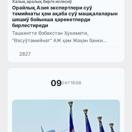
Халық аралық бирге ислесиў
Орайлық Азия экспертлери суў
тәмийнаты ҳәм ақаба суў машқалаларын
шешиў бойынша ҳәрекетлерди
бирлестиреди
Ташкентте Өзбекстан Ҳүкимети,
"Өзсуўтәмийнат" АЖ ҳәм Жәҳән банки
тәрепинен Швейцария ҳәм Корея
2827
Республикасы ҳүкиметлериниң жәрдеминде
шөлкемлестирилген "Ишимлик суўы
тәмийнаты ҳәм...
09
15:00
ОКТ