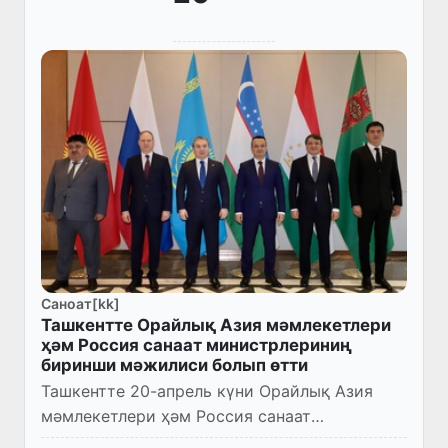
Саноат[kk]
Ташкентте Орайлық Азия мәмлекетлери
ҳәм Россия санаат министрлериниң
биринши мәжилиси болып өтти
Ташкентте 20-апрель күни Орайлық Азия
мәмлекетлери ҳәм Россия санаат
министрлериниң биринши мәжилиси болып