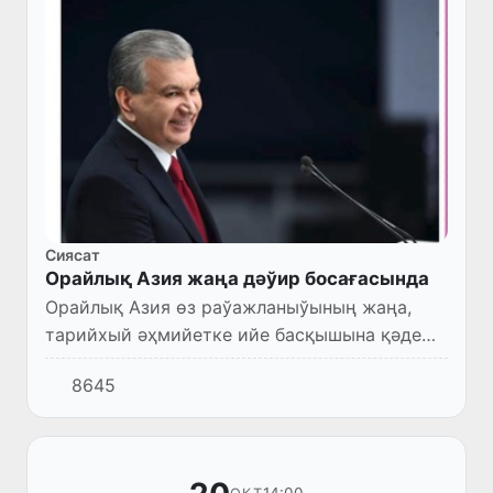
Сиясат
Орайлық Азия жаңа дәўир босағасында
Орайлық Азия өз раўажланыўының жаңа,
тарийхый әҳмийетке ийе басқышына қәдем
қоймақта. Бүгин биз ҳақыйқый тилеклеслик
8645
басқышына өтпектемиз. Бизиң
регионымызда узақ жыллар даўамында...