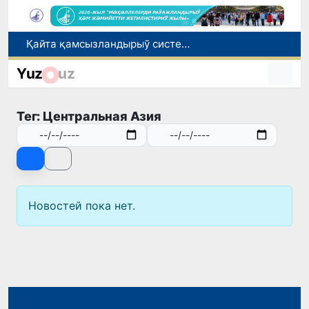
Қайта қамсызландырыў системасы тез раўажланып атырған Өзбекстан экономикасы ушын не береди?
Ташкент аўыр атлетика бойынша Азия чемпионатына таярланбақта
Yuz
uz
Өзбекстанда Турақлы раўажланыў мақсетлери айлығы басланды
Июль айында Миграция агентлигиниң Москва қаласындағы ўәкилханасы 1 мың 800 ден аслам Өзбекстан пуқараларына жәрдем көрсетти
Тег: Центральная Азия
Елимиз дөретиўшилери өз кәсиби ҳәм мийнети менен мақтанады
Новостей пока нет.