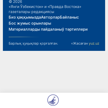
© 2026
«Янги Ўзбекистон» и «Правда Востока»
газеталары редакциясы
Биз ҳаққымызда
Авторлар
Байланыс
Бос жумыс орынлары
Материалларды пайдаланыў тәртиплери
Барлық ҳуқықлар қорғалған.
«Жасаған
yuz.uz