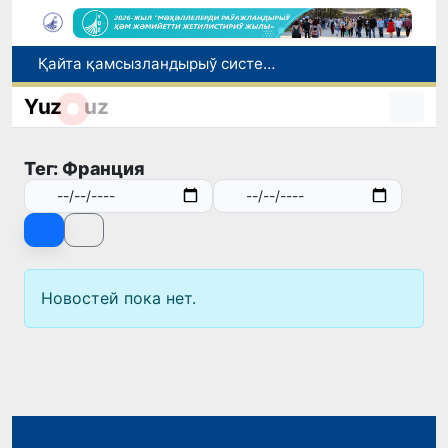
Қайта қамсызландырыў системасы тез раўажланып атырған Өзбекстан экономикасы ушын не береди?
Ташкент аўыр атлетика бойынша Азия чемпионатына таярланбақта
Yuz
uz
Өзбекстанда Турақлы раўажланыў мақсетлери айлығы басланды
Июль айында Миграция агентлигиниң Москва қаласындағы ўәкилханасы 1 мың 800 ден аслам Өзбекстан пуқараларына жәрдем көрсетти
Тег: Франция
Елимиз дөретиўшилери өз кәсиби ҳәм мийнети менен мақтанады
Новостей пока нет.