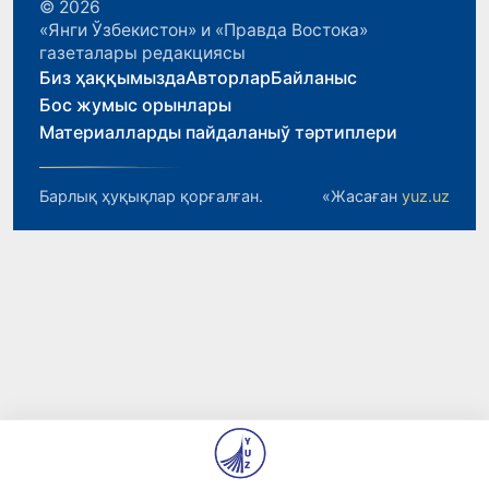
© 2026
«Янги Ўзбекистон» и «Правда Востока»
газеталары редакциясы
Биз ҳаққымызда
Авторлар
Байланыс
Бос жумыс орынлары
Материалларды пайдаланыў тәртиплери
Барлық ҳуқықлар қорғалған.
«Жасаған
yuz.uz