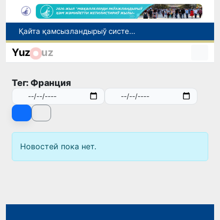
Қайта қамсызландырыў системасы тез раўажланып атырған Өзбекстан экономикасы ушын не береди?
Ташкент аўыр атлетика бойынша Азия чемпионатына таярланбақта
Yuz
uz
Өзбекстанда Турақлы раўажланыў мақсетлери айлығы басланды
Июль айында Миграция агентлигиниң Москва қаласындағы ўәкилханасы 1 мың 800 ден аслам Өзбекстан пуқараларына жәрдем көрсетти
Тег: Франция
Елимиз дөретиўшилери өз кәсиби ҳәм мийнети менен мақтанады
Новостей пока нет.