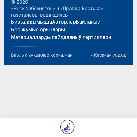
© 2026
«Янги Ўзбекистон» и «Правда Востока»
газеталары редакциясы
Биз ҳаққымызда
Авторлар
Байланыс
Бос жумыс орынлары
Материалларды пайдаланыў тәртиплери
Барлық ҳуқықлар қорғалған.
«Жасаған
yuz.uz