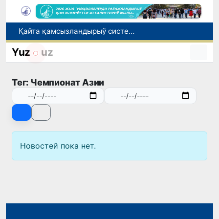
Қайта қамсызландырыў системасы тез раўажланып атырған Өзбекстан экономикасы ушын не береди?
Ташкент аўыр атлетика бойынша Азия чемпионатына таярланбақта
Yuz
uz
Өзбекстанда Турақлы раўажланыў мақсетлери айлығы басланды
Июль айында Миграция агентлигиниң Москва қаласындағы ўәкилханасы 1 мың 800 ден аслам Өзбекстан пуқараларына жәрдем көрсетти
Тег: Чемпионат Азии
Елимиз дөретиўшилери өз кәсиби ҳәм мийнети менен мақтанады
Новостей пока нет.