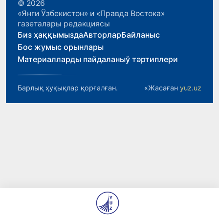
© 2026
«Янги Ўзбекистон» и «Правда Востока»
газеталары редакциясы
Биз ҳаққымызда
Авторлар
Байланыс
Бос жумыс орынлары
Материалларды пайдаланыў тәртиплери
Барлық ҳуқықлар қорғалған.
«Жасаған
yuz.uz