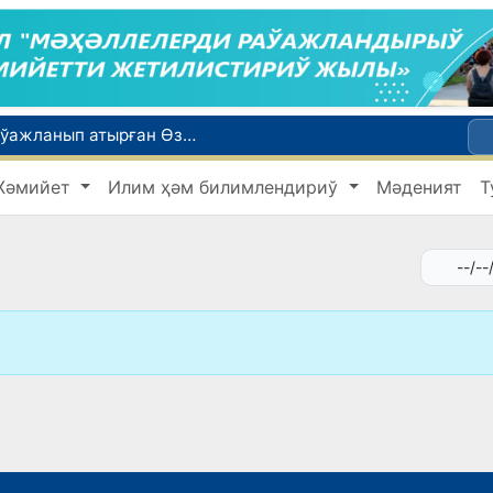
Қайта қамсызландырыў системасы тез раўажланып атырған Өзбекстан экономикасы ушын не береди?
Ташкент аўыр атлетика бойынша Азия чемпионатына таярланбақта
Жәмийет
Илим ҳәм билимлендириў
Мәденият
Т
етлери айлығы басланды
Июль айында Миграция агентлигиниң Москва қаласындағы ўәкилханасы 1 мың 800 ден аслам Өзбекстан пуқараларына жәрдем көрсетти
ийнети менен мақтанады