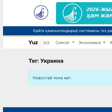
Yuz
uz
Сиясат
Экономика
Өзбекстанда Турақлы раўажланыў мақс
Елимиз дөретиўшилери өз кәсиби ҳәм м
Тег: Украина
Новостей пока нет.