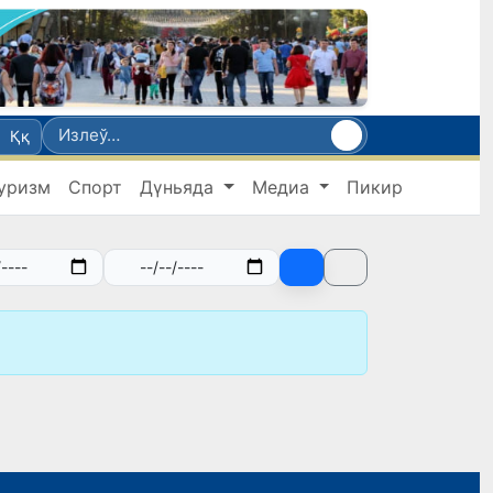
Ққ
уризм
Спорт
Дүньяда
Медиа
Пикир