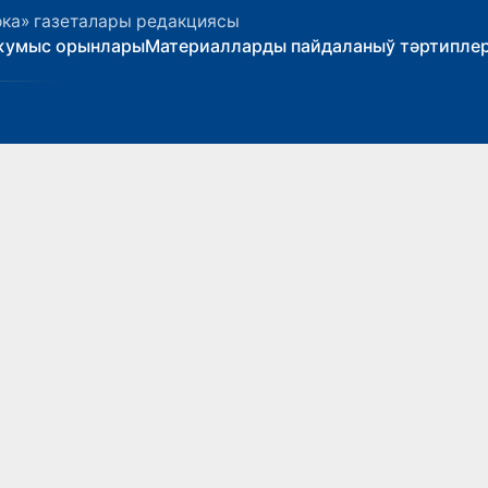
ока» газеталары редакциясы
жумыс орынлары
Материалларды пайдаланыў тәртипле