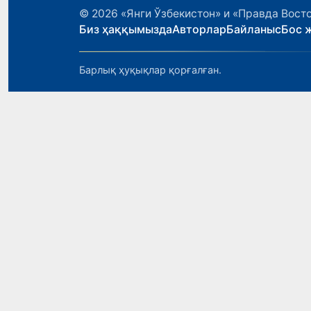
© 2026
«Янги Ўзбекистон» и «Правда Вост
Биз ҳаққымызда
Авторлар
Байланыс
Бос 
Барлық ҳуқықлар қорғалған.