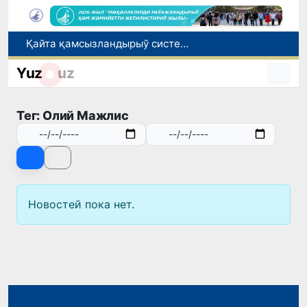
Қайта қамсызландырыў системасы тез раўажланып атырған Өзбекстан экономикасы ушын не береди?
Ташкент аўыр атлетика бойынша Азия чемпионатына таярланбақта
Yuz
uz
Өзбекстанда Турақлы раўажланыў мақсетлери айлығы басланды
Июль айында Миграция агентлигиниң Москва қаласындағы ўәкилханасы 1 мың 800 ден аслам Өзбекстан пуқараларына жәрдем көрсетти
Тег: Олий Мажлис
Елимиз дөретиўшилери өз кәсиби ҳәм мийнети менен мақтанады
Новостей пока нет.