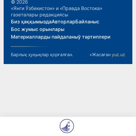
© 2026
«Янги Ўзбекистон» и «Правда Востока»
газеталары редакциясы
Биз ҳаққымызда
Авторлар
Байланыс
Бос жумыс орынлары
Материалларды пайдаланыў тәртиплери
Барлық ҳуқықлар қорғалған.
«Жасаған
yuz.uz