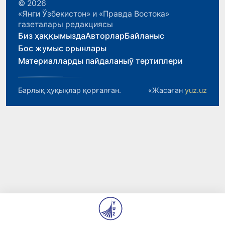
© 2026
«Янги Ўзбекистон» и «Правда Востока»
газеталары редакциясы
Биз ҳаққымызда
Авторлар
Байланыс
Бос жумыс орынлары
Материалларды пайдаланыў тәртиплери
Барлық ҳуқықлар қорғалған.
«Жасаған
yuz.uz