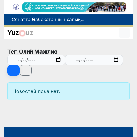
Сенатта Өзбекстанның халықаралық рейтинг ҳәм индекслердеги орнын жақсылаў илажлары додаланды
Өзбекстан СИМ басшысы Ҳиндстан басшылары менен сөйлесиўлер өткерди Өзбекстан-Ҳиндстан бизнес форумында қатнасты
Yuz
uz
6-август күни ушын ҳаўа райы болжаўы
Социаллық белсенди, интакер ҳәм бәсекиге шыдамлы: заманагөй педагоглық өлшемлери
Тег: Олий Мажлис
"Өзатом" ҳәм Венгрияның “MVM EGI Zrt.” компаниясы АЭС ушын қурғақ суўытыў системалары жойбарын әмелге асырыў мәселесин додалады
Новостей пока нет.