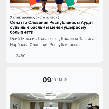
Халық аралық бирге ислесиў
Сенатта Словения Республикасы Аудит
судының баслығы менен ушырасыў
болып өтти
Олий Мажлис Сенатының Баслығы Танзила
Нарбаева Словения Республикасы
Аудиторлық судының баслығы Яна Ахчин
3480
менен ушырасыў өткерди.
09
13:19
АПР