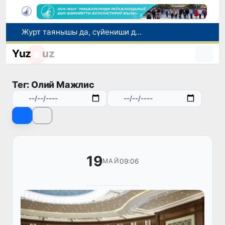
Журт таянышы да, сүйениши де – исбилерменлик
Павел Дуров Ташкенттеги IOI 2026-ды қоллап-қуўатлады Telegram 235 жеңимпазға арнаўлы санлы сыйлықларды тапсырады
Yuz
uz
Өзбекстанда 13-август күни сырт ел дипломларын нострификациялаў бойынша гезектеги тест сынақлары өткериледи
Өзбекстан Қытайдың Цзянсу провинциясы менен саўда-экономикалық ҳәм инвестициялық бирге ислесиўди кеңейтпекте
Тег: Олий Мажлис
Мийнетке ҳүрмет, кәсипке ҳүрмет ҳәм жасларға исеним белгиси
19
09:06
МАЙ