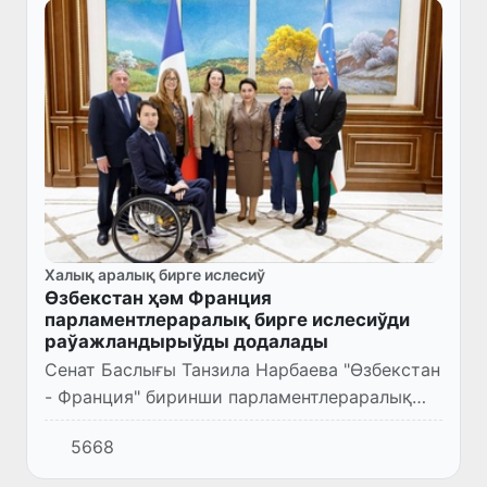
Халық аралық бирге ислесиў
Өзбекстан ҳәм Франция
парламентлераралық бирге ислесиўди
раўажландырыўды додалады
Сенат Баслығы Танзила Нарбаева "Өзбекстан
- Франция" биринши парламентлераралық
форумында қатнасыў ушын елимизге келген
5668
сенатор Валери Бойе басшылығындағы
Франция Сенаты делегацияс...