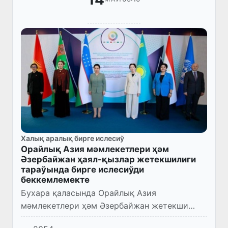
Халық аралық бирге ислесиў
Орайлық Азия мәмлекетлери ҳәм
Әзербайжан ҳаял-қызлар жетекшилиги
тараўында бирге ислесиўди
беккемлемекте
Бухара қаласында Орайлық Азия
мәмлекетлери ҳәм Әзербайжан жетекши
ҳаял-қызлары сөйлесиўиниң гезектеги