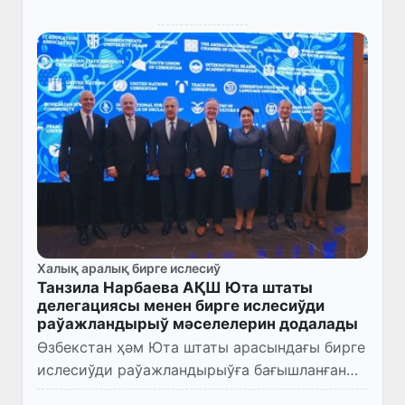
Халық аралық бирге ислесиў
Танзила Нарбаева АҚШ Юта штаты
делегациясы менен бирге ислесиўди
раўажландырыў мәселелерин додалады
Өзбекстан ҳәм Юта штаты арасындағы бирге
ислесиўди раўажландырыўға бағышланған
илаж шеңберинде Олий Мажлис Сенатының