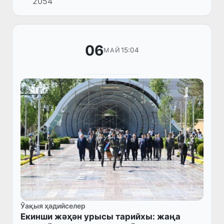
2054
мәжилиси болып өтти.
06
15:04
МАЙ
Ўақыя ҳәдийселер
Екинши жәҳән урысы тарийхы: жаңа