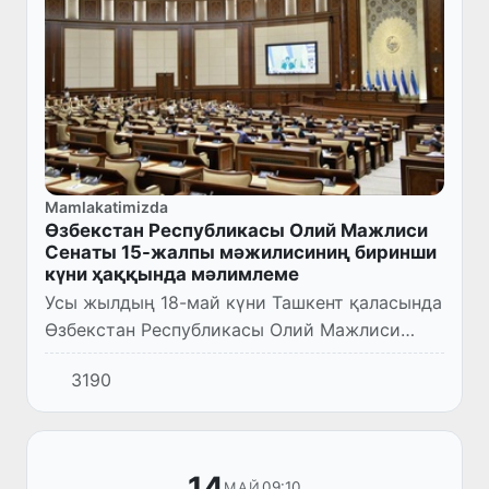
Mamlakatimizda
Өзбекстан Республикасы Олий Мажлиси
Сенаты 15-жалпы мәжилисиниң биринши
күни ҳаққында мәлимлеме
Усы жылдың 18-май күни Ташкент қаласында
Өзбекстан Республикасы Олий Мажлиси
Сенатының он бесинши жалпы мәжилиси өз
3190
жумысын баслады.
14
09:10
МАЙ