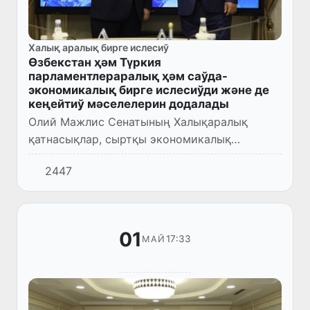
Халық аралық бирге ислесиў
Өзбекстан ҳәм Түркия
парламентлераралық ҳәм саўда-
экономикалық бирге ислесиўди және де
кеңейтиў мәселелерин додалады
Олий Мажлис Сенатының Халықаралық
қатнасықлар, сыртқы экономикалық
байланыслар, сырт ел инвестициялары ҳәм
2447
туризм мәселелери комитетиниң баслығы,
"Өзбекстан - Түркия" парламентлера...
01
17:33
МАЙ