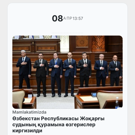
08
13:57
АПР
Mamlakatimizda
Өзбекстан Республикасы Жоқарғы
судының қурамына өзгерислер
киргизилди