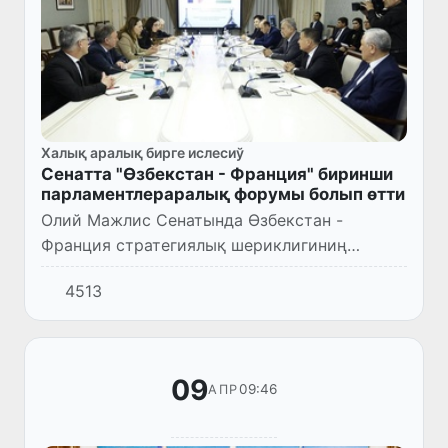
Халық аралық бирге ислесиў
Сенатта "Өзбекстан - Франция" биринши
парламентлераралық форумы болып өтти
Олий Мажлис Сенатында Өзбекстан -
Франция стратегиялық шериклигиниң
парламентлик өлшемин раўажландырыў ҳәм
4513
беккемлеўге қаратылған "Өзбекстан -
Франция" биринши парламентлераралық ф...
09
09:46
АПР