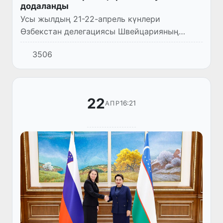
додаланды
Усы жылдың 21-22-апрель күнлери
Өзбекстан делегациясы Швейцарияның
Женева қаласында БМШтың расалық
3506
кемситиўди сапластырыў бойынша
комитетиниң 117-сессиясында қатнасты.
22
16:21
АПР