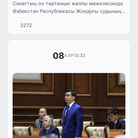
Сенаттың он төртинши жалпы мәжилисинде
Өзбекстан Республикасы Жоқарғы судының
қурамына өзгерислер киргизиў ҳаққындағы
3272
мәселе көрип шығылды.
08
13:33
АПР