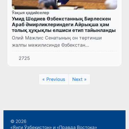
Ўақыя ҳәдийселер
Умид Шодиев Өзбекстанның Бирлескен
Араб Әмирликлериндеги Айрықша ҳәм
толық ҳуқықлы елшиси етип тайынланды
Олий Мажлис Сенатының он төртинши
жалпы мәжилисинде Өзбекстан
Республикасы Президентиниң усынысына
2725
тийкарланып Шодиев Умид Рустамовичти
Өзбекстан Республикасының Бирлескен Араб
Әми...
« Previous
Next »
© 2026
«Янги Ўзбекистон» и «Правда Востока»