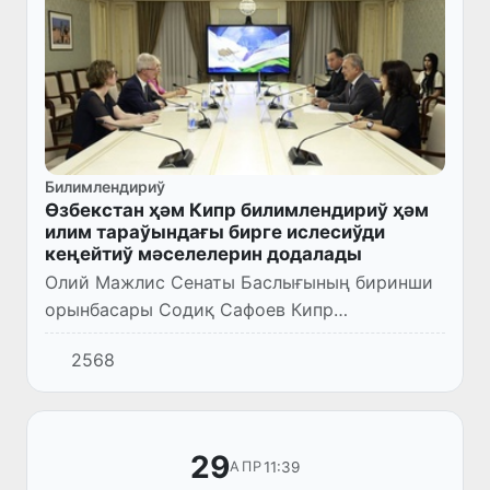
Билимлендириў
Өзбекстан ҳәм Кипр билимлендириў ҳәм
илим тараўындағы бирге ислесиўди
кеңейтиў мәселелерин додалады
Олий Мажлис Сенаты Баслығының биринши
орынбасары Содиқ Сафоев Кипр
Республикасының Өзбекстандағы Айрықша
2568
ҳәм толық ҳуқықлы елшиси Кипрос
Йоргаллис пенен ушырасты.
29
11:39
АПР