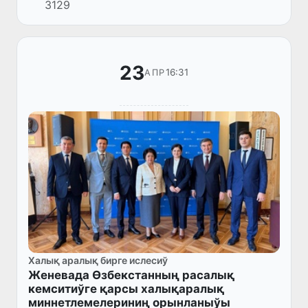
3129
Баслығы Танзила Нарбаева Юта штаты
Сенатының Баслығы Стюарт Ада...
23
16:31
АПР
Халық аралық бирге ислесиў
Женевада Өзбекстанның расалық
кемситиўге қарсы халықаралық
миннетлемелериниң орынланыўы