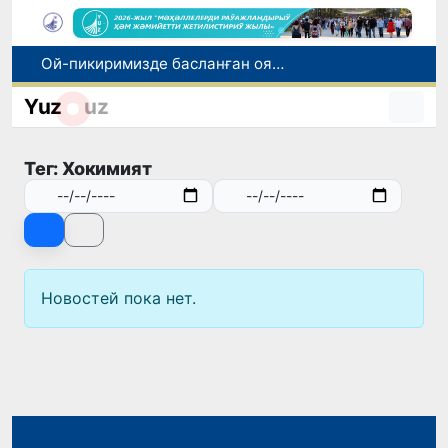
Ой-пикиримизде басланған ояныў жоқары шеклерге жетеклеп атыр
Өзбекстан мал гөши импортын арттырды: Ҳиндстан ҳәм Беларусь тийкарғы жеткерип бериўшилерге айланды
Yuz
uz
Өзбекстан ўәкиллери көркем гимнастика бойынша жәҳән чемпионатында қатнасады
Июль айында Өзбекстанда азық-аўқат өнимлери баҳасының төменлеўи, айырым товарлар ҳәм хызметлер баҳасының өсиўи бақланды
Тег: Хокимият
Мәмлекетлик хызмет: лаўазым емес, потенциал ҳәм нәтийже баҳаланатуғын жаңа дәўир
Новостей пока нет.