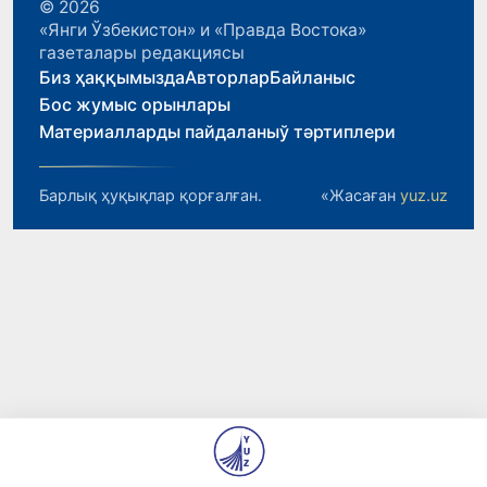
© 2026
«Янги Ўзбекистон» и «Правда Востока»
газеталары редакциясы
Биз ҳаққымызда
Авторлар
Байланыс
Бос жумыс орынлары
Материалларды пайдаланыў тәртиплери
Барлық ҳуқықлар қорғалған.
«Жасаған
yuz.uz