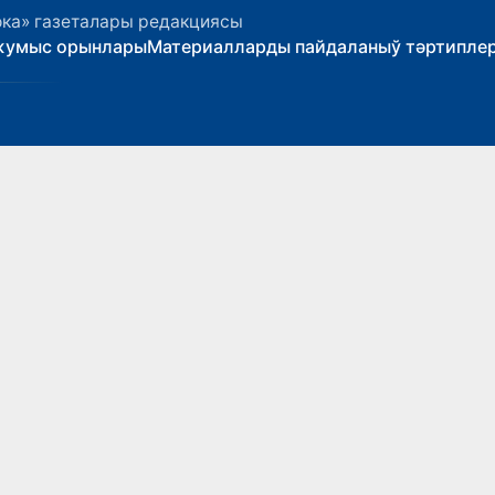
ока» газеталары редакциясы
жумыс орынлары
Материалларды пайдаланыў тәртипле