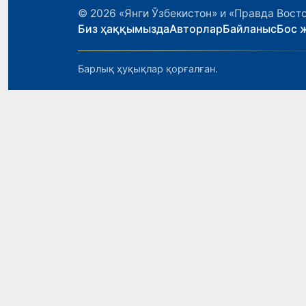
© 2026
«Янги Ўзбекистон» и «Правда Вост
Биз ҳаққымызда
Авторлар
Байланыс
Бос 
Барлық ҳуқықлар қорғалған.