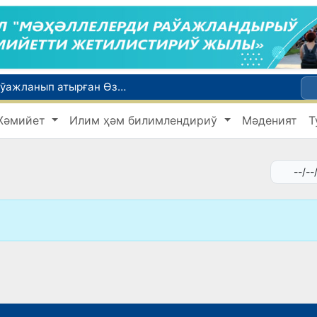
Қайта қамсызландырыў системасы тез раўажланып атырған Өзбекстан экономикасы ушын не береди?
Ташкент аўыр атлетика бойынша Азия чемпионатына таярланбақта
Жәмийет
Илим ҳәм билимлендириў
Мәденият
Т
етлери айлығы басланды
Июль айында Миграция агентлигиниң Москва қаласындағы ўәкилханасы 1 мың 800 ден аслам Өзбекстан пуқараларына жәрдем көрсетти
ийнети менен мақтанады