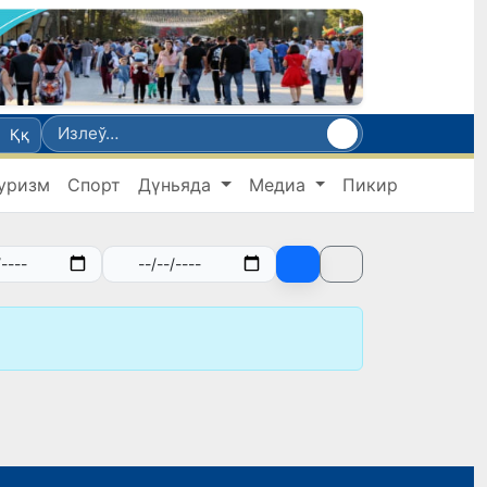
Ққ
уризм
Спорт
Дүньяда
Медиа
Пикир