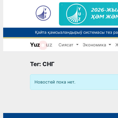
Yuz
uz
Сиясат
Экономика
Өзбекстанда Турақлы раўажланыў мақс
Елимиз дөретиўшилери өз кәсиби ҳәм м
Тег: СНГ
Новостей пока нет.