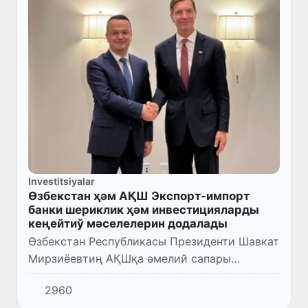
Investitsiyalar
Өзбекстан ҳәм АҚШ Экспорт-импорт
банки шериклик ҳәм инвестицияларды
кеңейтиў мәселелерин додалады
Өзбекстан Республикасы Президенти Шавкат
Мирзиёевтиң АҚШқа әмелий сапары
шеңберинде инвестициялар ҳәм сыртқы
2960
саўда министри Лазиз Қудратов АҚШ