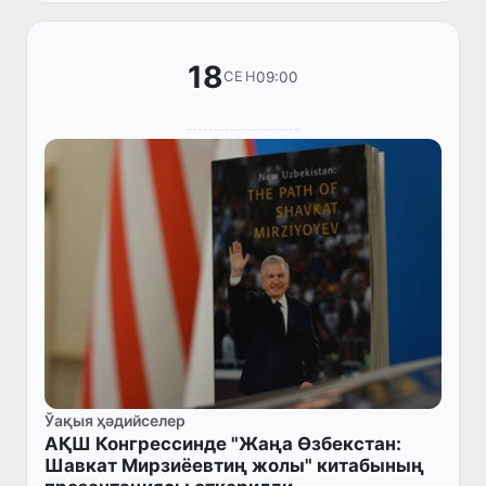
институтларының ўәкиллери менен уш...
18
09:00
СЕН
Ўақыя ҳәдийселер
АҚШ Конгрессинде "Жаңа Өзбекстан:
Шавкат Мирзиёевтиң жолы" китабының