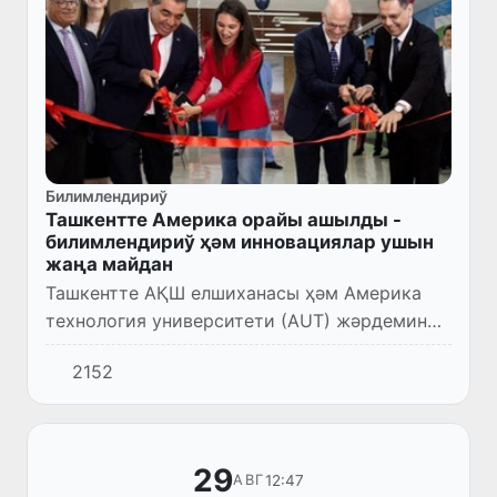
Билимлендириў
Ташкентте Америка орайы ашылды -
билимлендириў ҳәм инновациялар ушын
жаңа майдан
Ташкентте АҚШ елшиханасы ҳәм Америка
технология университети (AUT) жәрдеминде
шөлкемлестирилген Флагман Америка
2152
орайының салтанатлы ашылыўы болып өтти.
29
12:47
АВГ