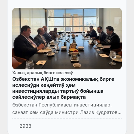
Халық аралық бирге ислесиў
Өзбекстан АҚШта экономикалық бирге
ислесиўди кеңейтиў ҳәм
инвестицияларды тартыў бойынша
сөйлесиўлер алып бармақта
Өзбекстан Республикасы инвестициялар,
санаат ҳәм саўда министри Лазиз Қудратов
басшылығындағы жумысшы топар АҚШтың
2938
жетекши компаниялары ҳәм қаржы