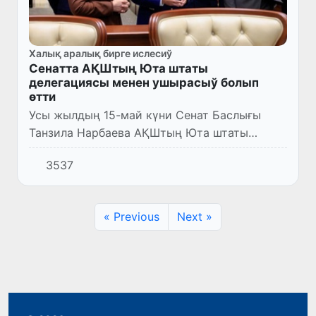
Халық аралық бирге ислесиў
Сенатта АҚШтың Юта штаты
делегациясы менен ушырасыў болып
өтти
Усы жылдың 15-май күни Сенат Баслығы
Танзила Нарбаева АҚШтың Юта штаты
Сенатының Баслығы Стюарт Адамс
3537
басшылығындағы делегация менен
ушырасты.
« Previous
Next »