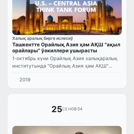
Халық аралық бирге ислесиў
Ташкентте Орайлық Азия ҳәм АҚШ "ақыл
орайлары" ўәкиллери ушырасты
1-октябрь күни Орайлық Азия халықаралық
институтында "Орайлық Азия ҳәм АҚШ"
аналитикалық орайларының биринши
2019
форумы болып өтти.
25
08:54
СЕН