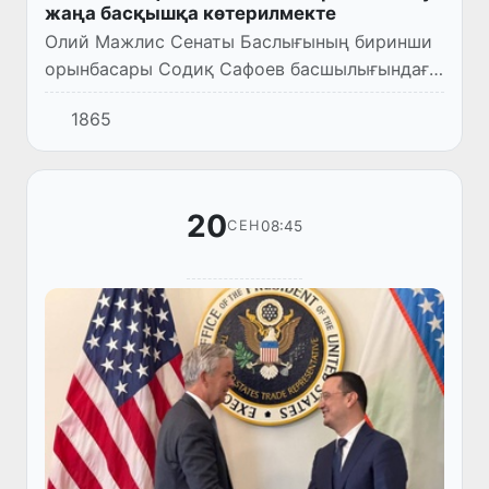
жаңа басқышқа көтерилмекте
Олий Мажлис Сенаты Баслығының биринши
орынбасары Содиқ Сафоев басшылығындағы
Өзбекстан делегациясы АҚШ тың Юта
1865
штатында болып, сиясий, исбилерменлик ҳәм
илимий топарлардың ўәкиллер...
20
08:45
СЕН