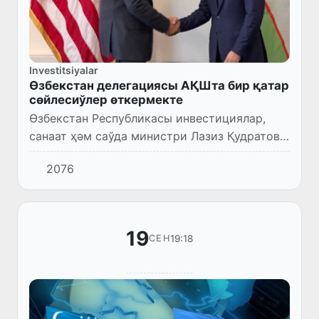
Investitsiyalar
Өзбекстан делегациясы АҚШта бир қатар
сөйлесиўлер өткермекте
Өзбекстан Республикасы инвестициялар,
санаат ҳәм саўда министри Лазиз Қудратов
басшылығындағы делегация Америка Қурама
2076
Штатларына әмелий сапарын даўам
еттирмекте, онда АҚШ ири корп...
19
19:18
СЕН