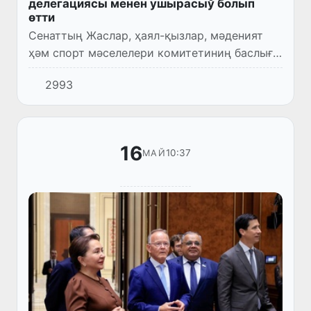
делегациясы менен ушырасыў болып
өтти
Сенаттың Жаслар, ҳаял-қызлар, мәденият
ҳәм спорт мәселелери комитетиниң баслығы
Орзигул Козихонова АҚШ Саўда
2993
министрлигиниң Коммерциялық ҳуқықты
раўажландырыў бағдарламасы (CLDP) д...
16
10:37
МАЙ