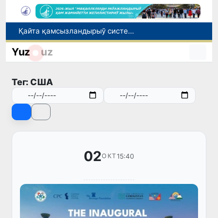
Қайта қамсызландырыў системасы тез раўажланып атырған Өзбекстан экономикасы ушын не береди?
Ташкент аўыр атлетика бойынша Азия чемпионатына таярланбақта
Yuz
uz
Өзбекстанда Турақлы раўажланыў мақсетлери айлығы басланды
Июль айында Миграция агентлигиниң Москва қаласындағы ўәкилханасы 1 мың 800 ден аслам Өзбекстан пуқараларына жәрдем көрсетти
Тег: США
Елимиз дөретиўшилери өз кәсиби ҳәм мийнети менен мақтанады
02
15:40
ОКТ