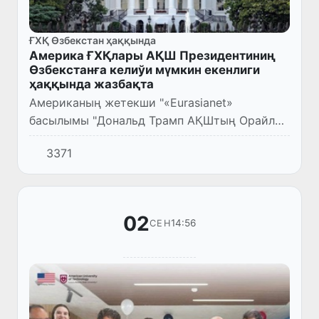
ҒХҚ Өзбекстан ҳаққында
Америка ҒХҚлары АҚШ Президентиниң
Өзбекстанға келиўи мүмкин екенлиги
ҳаққында жазбақта
Американың жетекши "«Eurasianet»
басылымы "Дональд Трамп АҚШтың Орайлық
Азияға сапар еткен биринши Президенти
3371
болыўы мүмкин бе?" атамасында мақала
жәриялады.
02
14:56
СЕН