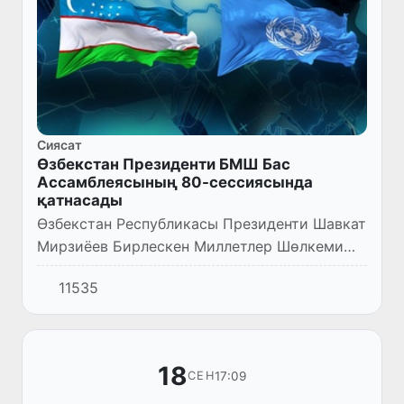
Сиясат
Өзбекстан Президенти БМШ Бас
Ассамблеясының 80-сессиясында
қатнасады
Өзбекстан Республикасы Президенти Шавкат
Мирзиёев Бирлескен Миллетлер Шөлкеми
Бас Ассамблеясының 80-юбилей
11535
сессиясының илажларында қатнасыў ушын
20-24-сентябрь күнлери әмелий сапар...
18
17:09
СЕН