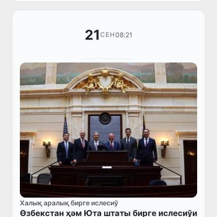
Экспорт-импорт банки (Export-Import B...
21
08:21
СЕН
Халық аралық бирге ислесиў
Өзбекстан ҳәм Юта штаты бирге ислесиўи