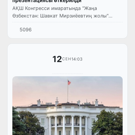
презентациясы өткерилди
АҚШ Конгресси имаратында "Жаңа
Өзбекстан: Шавкат Мирзиёевтиң жолы"
китабының презентациясы болып өтти.
5096
12
14:03
СЕН