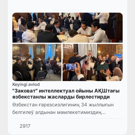
Keyingi avlod
"Заковат" интеллектуал ойыны АҚШтағы
өзбекстанлы жасларды бирлестирди
Өзбекстан ғәрезсизлигиниң 34 жыллығын
белгилеў алдынан мәмлекетимиздиң
АҚШтағы елшиханасының басламасы менен
2917
АҚШта жумыс алып барып атырған миллий
мәдений орайлардың жас ўәкиллери...