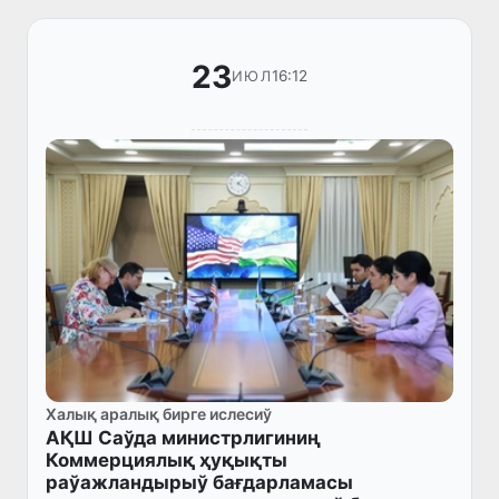
23
16:12
ИЮЛ
Халық аралық бирге ислесиў
АҚШ Саўда министрлигиниң
Коммерциялық ҳуқықты
раўажландырыў бағдарламасы