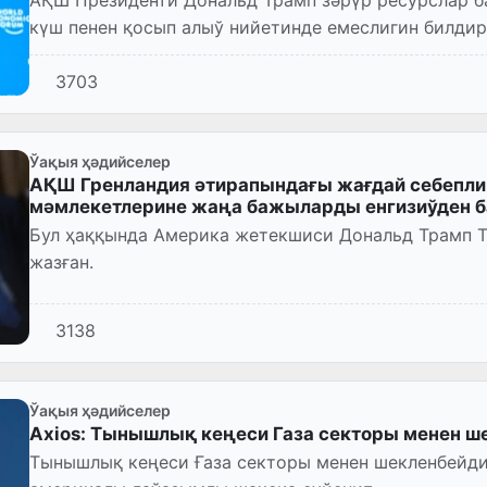
күш пенен қосып алыў нийетинде емеслигин билдир
3703
Ўақыя ҳәдийселер
АҚШ Гренландия әтирапындағы жағдай себепли
мәмлекетлерине жаңа бажыларды енгизиўден б
Бул ҳаққында Америка жетекшиси Дональд Трамп Tr
жазған.
3138
Ўақыя ҳәдийселер
Axios: Тынышлық кеңеси Газа секторы менен ш
Тынышлық кеңеси Ғаза секторы менен шекленбейди