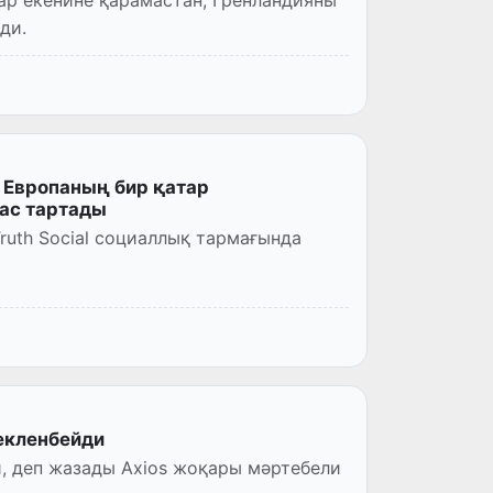
ди.
 Европаның бир қатар
ас тартады
uth Social социаллық тармағында
екленбейди
, деп жазады Axios жоқары мәртебели