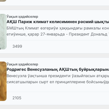
Ўақыя ҳәдийселер
АҚШ Париж климат келисиминен рәсмий шықт
БМШтың Климат өзгериўи ҳаққындағы рамкалы ко
етиўинше, қарар 27-январьда - Президент Дональ
тийисли хабарнама жибергеннен...
3499
Ўақыя ҳәдийселер
Родригес Венесуэланың АҚШтың буйрықларын
Венесуэла ўақтынша президенти ўазыйпасын атқар
сиясатшыларын сырт ел принциплерине бойсыныўд
2105