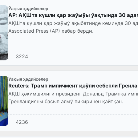
Ўақыя ҳәдийселер
АР: АҚШта күшли қар жаўыўы ўақтында 30 ада
АҚШта күшли қар жаўыў ақыбетинде кеминде 30 ад
Associated Press (AP) хабар берди.
3224
Ўақыя ҳәдийселер
Reuters: Трамп импичмент қәўпи себепли Гренл
АҚШ ҳәкимшилиги президент Дональд Трампқа имп
Гренландияны басып алыў пикиринен қайтқан.
4236