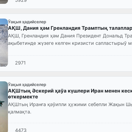
5929
Ўақыя ҳәдийселер
АҚШ, Дания ҳәм Гренландия Трамптың талапла
АҚШ, Гренландия ҳәм Дания Президент Дональд Тр
ақыбетинде жүзеге келген кризисти сапластырыў 
сөйлесиўлерди баслады.
2971
Ўақыя ҳәдийселер
АҚШтың Әскерий ҳаўа күшлери Иран менен ке
өткермекте
АҚШтың Иранға қәўипли ҳүжими себепли Жақын Ш
қалмақта.
4473