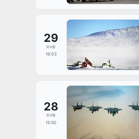
29
ЯНВ
16:03
28
ЯНВ
15:50