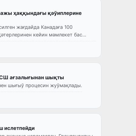
бажы ҳаққындағы қәўиплерине
илген жағдайда Канадаға 100
қәтерлеринен кейин мәмлекет бас
ДСШ ағзалығынан шықты
ен шығыў процесин жуўмақлады.
ш ислетпейди
ар екенине қарамастан, Гренландияны