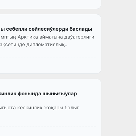
ры себепли сөйлесиўлерди баслады
амптың Арктика аймағына даўагерлиги
мақсетинде дипломатиялық
скинлик фонында шынығыўлар
ығыста кескинлик жоқары болып