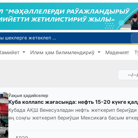
Ой-пикиримизде басланған ояныў жоқары шеклерге жетеклеп атыр
Өзбекстан мал гөши импортын арттырды: Ҳиндстан ҳәм Беларусь тийкарғы жеткерип бериўшилерге айланды
Жәмийет
Илим ҳәм билимлендириў
Мәденият
Т
Өзбекстан ўәкиллери көркем гимнастика бойынша жәҳән чемпионатында қатнасады
Июль айында Өзбекстанда азық-аўқат өнимлери баҳасының төменлеўи, айырым товарлар ҳәм хызметлер баҳасының өсиўи бақланды
Мәмлекетлик хызмет: лаўазым емес, потенциал ҳәм нәтийже баҳаланатуғын жаңа дәўир
Ўақыя ҳәдийселер
Куба коллапс жағасында: нефть 15-20 күнге қа
Кубада АҚШ Венесуэладан нефть жеткерип бериўди 
ең соңғы жеткерип бериўши Мексикаға басым өткер
тек 15-20 күнге...