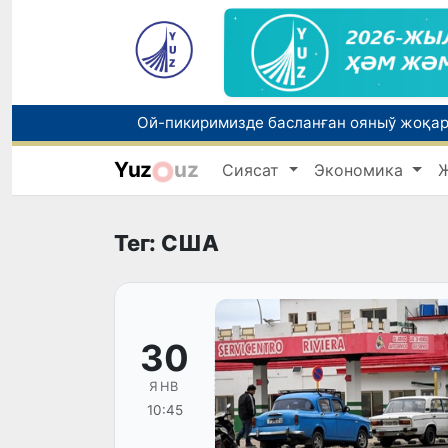
Yuz
uz
Сиясат
Экономика
Тег: США
30
ЯНВ
10:45