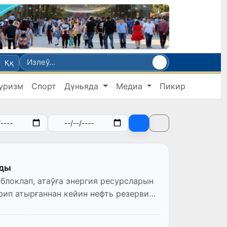
Ққ
уризм
Спорт
Дүньяда
Медиа
Пикир
лды
блоклап, атаўға энергия ресурсларын
ип атырғаннан кейин нефть резерви