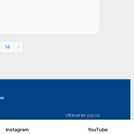
14
›
ри
«Жасаған
yuz.uz
Instagram
YouTube