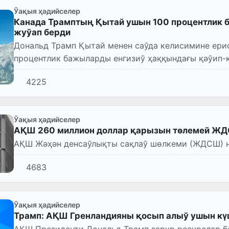
Ўақыя ҳәдийселер
Канада Трамптың Қытай ушын 100 процентлик 
жуўап берди
Дональд Трамп Қытай менен саўда келисимине ерис
процентлик бажыларды енгизиў ҳаққындағы қәўип-
министри баянат жасады.
4225
Ўақыя ҳәдийселер
АҚШ 260 миллион доллар қарызын төлемей Ж
АҚШ Жәҳән денсаўлықты сақлаў шөлкеми (ЖДСШ) н
4683
Ўақыя ҳәдийселер
Трамп: АҚШ Гренландияны қосып алыў ушын кү
АҚШ Президенти Дональд Трамп зәрүр ресурслар б