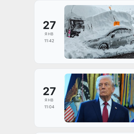
27
ЯНВ
11:42
27
ЯНВ
11:04