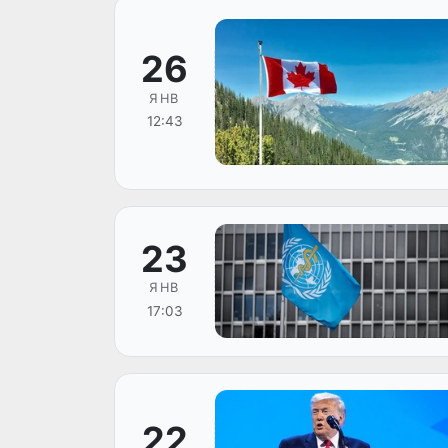
26
ЯНВ
12:43
23
ЯНВ
17:03
22