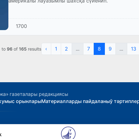
америкалы лаўазымлы шахсқа сүйенип.
1700
‹
1
2
...
7
8
9
...
13
5
to
96
of
165
results
ока» газеталары редакциясы
жумыс орынлары
Материалларды пайдаланыў тәртипле
k