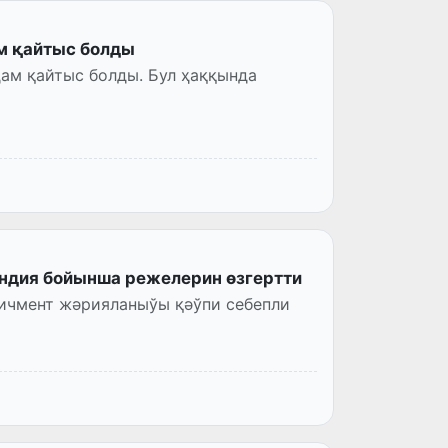
м қайтыс болды
ам қайтыс болды. Бул ҳаққында
андия бойынша режелерин өзгертти
ичмент жәрияланыўы қәўпи себепли