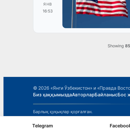
ЯНВ
16:53
Showing
8
© 2026
«Янги Ўзбекистон» и «Правда Вост
Биз ҳаққымызда
Авторлар
Байланыс
Бос 
Барлық ҳуқықлар қорғалған.
Telegram
Faceboo