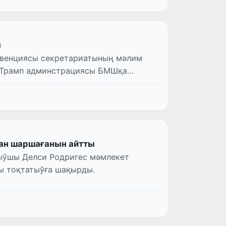
ы
нвенциясы секретариатының мәлим
д Трамп админстрациясы БМШқа
ан шаршағанын айтты
ыўшы Делси Родригес мәмлекет
ы тоқтатыўға шақырды.