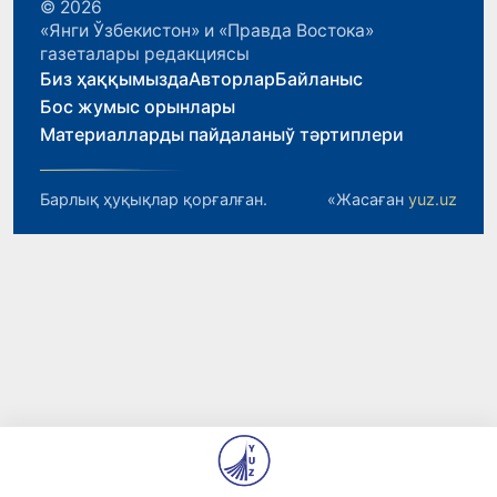
© 2026
«Янги Ўзбекистон» и «Правда Востока»
газеталары редакциясы
Биз ҳаққымызда
Авторлар
Байланыс
Бос жумыс орынлары
Материалларды пайдаланыў тәртиплери
Барлық ҳуқықлар қорғалған.
«Жасаған
yuz.uz