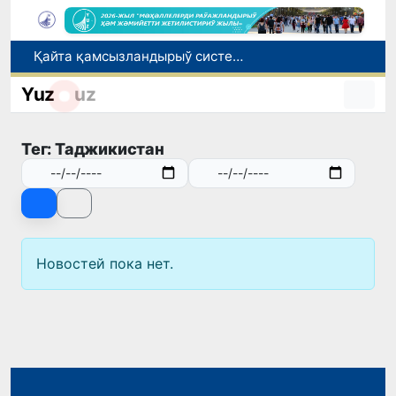
Қайта қамсызландырыў системасы тез раўажланып атырған Өзбекстан экономикасы ушын не береди?
Ташкент аўыр атлетика бойынша Азия чемпионатына таярланбақта
Yuz
uz
Өзбекстанда Турақлы раўажланыў мақсетлери айлығы басланды
Июль айында Миграция агентлигиниң Москва қаласындағы ўәкилханасы 1 мың 800 ден аслам Өзбекстан пуқараларына жәрдем көрсетти
Тег: Таджикистан
Елимиз дөретиўшилери өз кәсиби ҳәм мийнети менен мақтанады
Новостей пока нет.