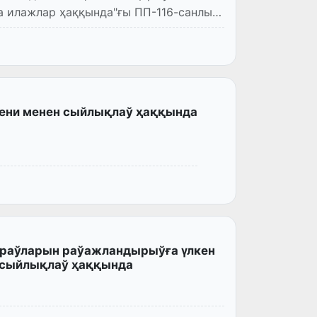
 илажлар ҳаққында"ғы ПП-116-санлы
дени менен сыйлықлаў ҳаққында
тараўларын раўажландырыўға үлкен
и сыйлықлаў ҳаққында