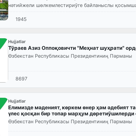
нәтийжели шөлкемлестириўге байланыслы қосымша
Пәрманы қабыл етилди.
1945
Hujjatlar
Тўраев Азиз Оппоқовичти "Меҳнат шуҳрати" ор
Өзбекстан Республикасы Президентиниң Пәрманы
8697
Hujjatlar
Елимизде мәденият, көркем өнер ҳәм әдебият 
үлес қосқан бир топар марҳум дөретиўшилерд
Өзбекстан Республикасы Президентиниң Пәрманы