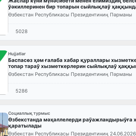
Жаслар күни мүнәсибети менен елимиздиң белс
ўәкиллеринен бир топарын сыйлықлаў ҳаққынд
Өзбекстан Республикасы Президентиниң Пәрманы
5028
Hujjatlar
Баспасөз ҳәм ғалаба хабар қураллары хызметке
топар тараў хызметкерлерин сыйлықлаў ҳаққы
Өзбекстан Республикасы Президентиниң Пәрманы
5286
Социаллық турмыс
Өзбекстанда мәҳәллелерди раўажландырыўға 
қаратылады
Өзбекстан Республикасы Президентиниң 24.06.202