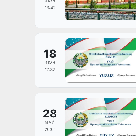
ИЮН
13:42
18
ИЮН
17:37
28
МАЙ
20:01