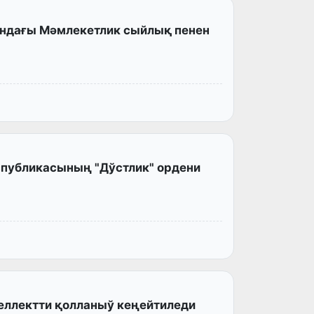
ндағы Мәмлекетлик сыйлық пенен
спубликасының "Дўстлик" ордени
еллектти қолланыў кеңейтиледи