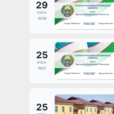
29
ИЮН
16:59
25
ИЮН
18:01
25