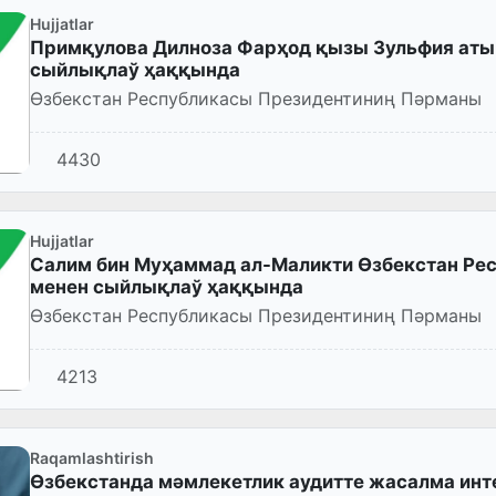
Hujjatlar
Примқулова Дилноза Фарҳод қызы Зульфия аты
сыйлықлаў ҳаққында
Өзбекстан Республикасы Президентиниң Пәрманы
4430
Hujjatlar
Салим бин Муҳаммад ал-Маликти Өзбекстан Ре
менен сыйлықлаў ҳаққында
Өзбекстан Республикасы Президентиниң Пәрманы
4213
Raqamlashtirish
Өзбекстанда мәмлекетлик аудитте жасалма инт