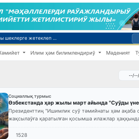
Ой-пикиримизде басланған ояныў жоқары шеклерге жетеклеп атыр
Өзбекстан мал гөши импортын арттырды: Ҳиндстан ҳәм Беларусь тийкарғы жеткерип бериўшилерге айланды
Жәмийет
Илим ҳәм билимлендириў
Мәденият
Т
Өзбекстан ўәкиллери көркем гимнастика бойынша жәҳән чемпионатында қатнасады
Июль айында Өзбекстанда азық-аўқат өнимлери баҳасының төменлеўи, айырым товарлар ҳәм хызметлер баҳасының өсиўи бақланды
Мәмлекетлик хызмет: лаўазым емес, потенциал ҳәм нәтийже баҳаланатуғын жаңа дәўир
Социаллық турмыс
Өзбекстанда ҳәр жылы март айында "Суўды үне
Президенттиң "Ишимлик суў тәмийнаты ҳәм ақаба 
жақсылаўға қаратылған қосымша илажлар ҳаққында
1528