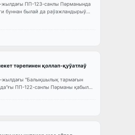
6-жылдағы ПП-123-санлы Пәрманында
ти буннан былай да раўажландырыў
кет тәрепинен қоллап-қуўатлаў
26-жылдағы "Балықшылық тармағын
да"ғы ПП-122-санлы Пәрманы қабыл