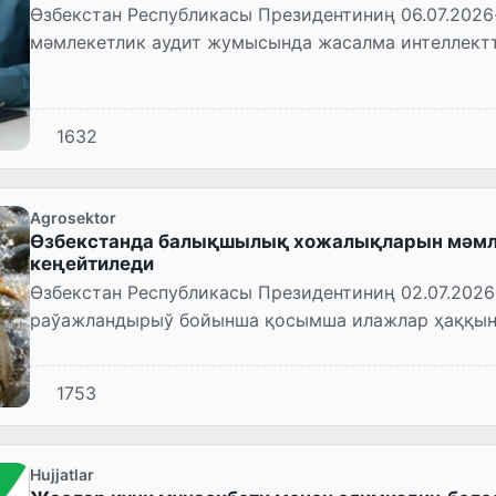
Өзбекстан Республикасы Президентиниң 06.07.202
мәмлекетлик аудит жумысында жасалма интеллект
ҳәм санластырыў илажла...
1632
Agrosektor
Өзбекстанда балықшылық хожалықларын мәмле
кеңейтиледи
Өзбекстан Республикасы Президентиниң 02.07.20
раўажландырыў бойынша қосымша илажлар ҳаққын
етилди.
1753
Hujjatlar