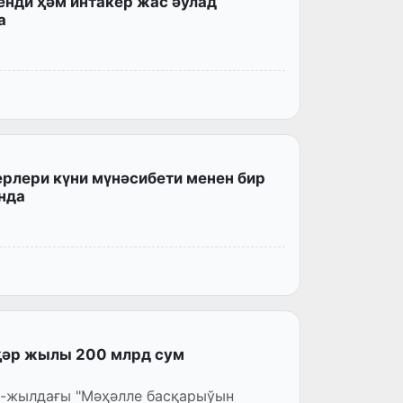
енди ҳәм интакер жас әўлад
а
рлери күни мүнәсибети менен бир
нда
ҳәр жылы 200 млрд сум
6-жылдағы "Мәҳәлле басқарыўын