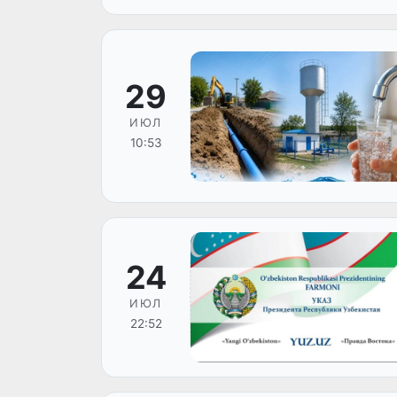
29
ИЮЛ
10:53
24
ИЮЛ
22:52