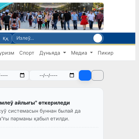
Ққ
уризм
Спорт
Дүньяда
Медиа
Пикир
млеў айлығы" өткериледи
суў системасын буннан былай да
"ғы пәрманы қабыл етилди.