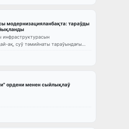
сы модернизацияланбақта: тараўды
йықланды
ы инфраструктурасын
ай-ақ, суў тәмийнаты тараўындағы
и" ордени менен сыйлықлаў