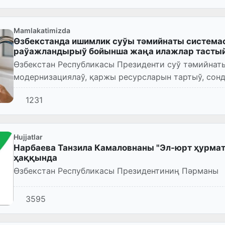
Mamlakatimizda
Өзбекстанда ишимлик суўы тәмийнаты система
раўажландырыў бойынша жаңа илажлар тасты
Өзбекстан Республикасы Президенти суў тәмийнат
модернизациялаў, қаржы ресурсларын тартыў, сонд
жумысларды қайта шөлкемлестириўге...
1231
Hujjatlar
Нарбаева Танзила Камаловнаны "Эл-юрт ҳурмат
ҳаққында
Өзбекстан Республикасы Президентиниң Пәрманы
3595