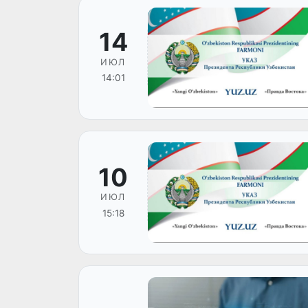
14
ИЮЛ
14:01
10
ИЮЛ
15:18