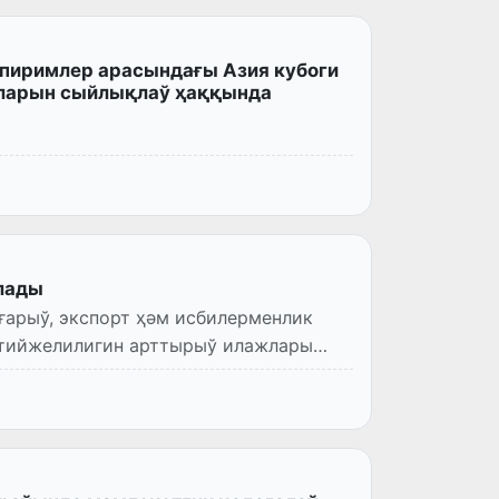
спиримлер арасындағы Азия кубоги
ларын сыйлықлаў ҳаққында
лады
ғарыў, экспорт ҳәм исбилерменлик
әтийжелилигин арттырыў илажлары