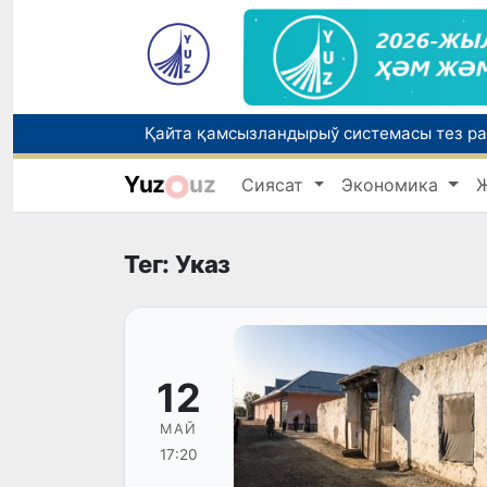
Yuz
uz
Сиясат
Экономика
Елимиз дөретиўшилери өз кәсиби ҳәм м
Тег: Указ
12
МАЙ
17:20