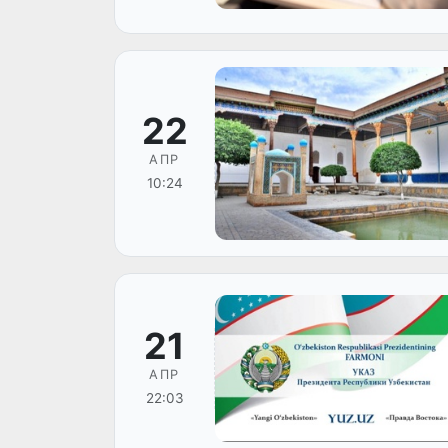
22
АПР
10:24
21
АПР
22:03