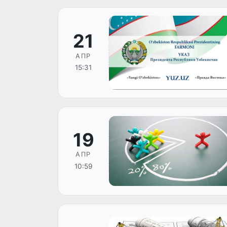
21
АПР
15:31
19
АПР
10:59