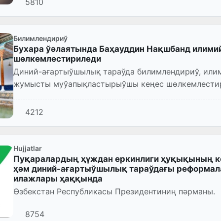
5810
Билимлендириў
Бухара ўәлаятында Баҳауддин Нақшбанд илими
шөлкемлестириледи
Диний-ағартыўшылық тараўда билимлендириў, илим
жумысты муўапықластырыўшы кеңес шөлкемлести
4212
Hujjatlar
Пуқаралардың ҳүждан еркинлиги ҳуқықының ке
ҳәм диний-ағартыўшылық тараўдағы реформа
илажлары ҳаққында
Өзбекстан Республикасы Президентиниң пәрманы.
8754