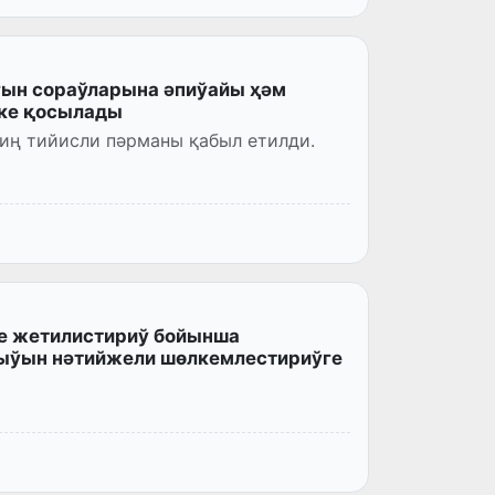
ын сораўларына әпиўайы ҳәм
ске қосылады
иң тийисли пәрманы қабыл етилди.
де жетилистириў бойынша
ыўын нәтийжели шөлкемлестириўге