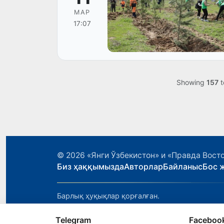
МАР
17:07
Showing
157
t
© 2026
«Янги Ўзбекистон» и «Правда Вост
Биз ҳаққымызда
Авторлар
Байланыс
Бос 
Барлық ҳуқықлар қорғалған.
Telegram
Faceboo