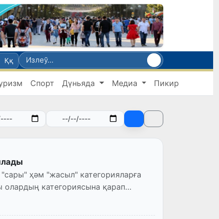
Ққ
уризм
Спорт
Дүньяда
Медиа
Пикир
ылады
"сары" ҳәм "жасыл" категорияларға
ы олардың категориясына қарап