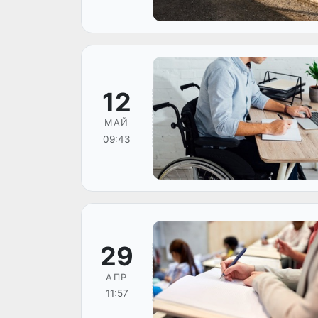
12
МАЙ
09:43
29
АПР
11:57