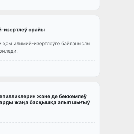
й-изертлеў орайы
 ҳәм илимий-изертлеўге байланыслы
риледи.
пилликлерин және де беккемлеў
ларды жаңа басқышқа алып шығыў