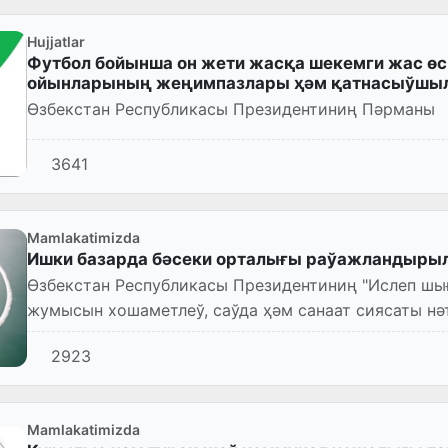
Hujjatlar
Футбол бойынша он жети жасқа шекемги жас ө
ойынларының жеңимпазлары ҳәм қатнасыўшы
Өзбекстан Республикасы Президентиниң Пәрманы
3641
Mamlakatimizda
Ишки базарда бәсеки орталығы раўажландыры
Өзбекстан Республикасы Президентиниң "Ислеп шы
жумысын хошаметлеў, саўда ҳәм санаат сиясаты н
ҳаққында"ғы пәрманы (ПП...
2923
Mamlakatimizda