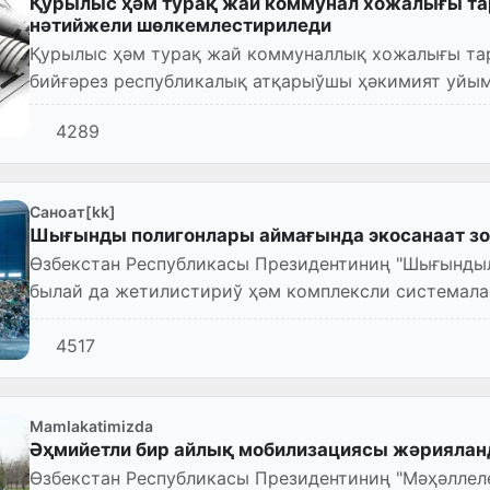
Қурылыс ҳәм турақ жай коммунал хожалығы та
нәтийжели шөлкемлестириледи
Қурылыс ҳәм турақ жай коммуналлық хожалығы та
бийғәрез республикалық атқарыўшы ҳәкимият уйы
4289
Саноат[kk]
Шығынды полигонлары аймағында экосанаат з
Өзбекстан Республикасы Президентиниң "Шығындыл
былай да жетилистириў ҳәм комплексли системал
Пәрманы (ПП-56-санлы, 24.03....
4517
Mamlakatimizda
Әҳмийетли бир айлық мобилизациясы жәрияла
Өзбекстан Республикасы Президентиниң "Мәҳәллел