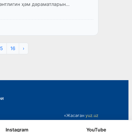
әнтлигин ҳәм дәраматларын
15
16
›
ри
«Жасаған
yuz.uz
Instagram
YouTube