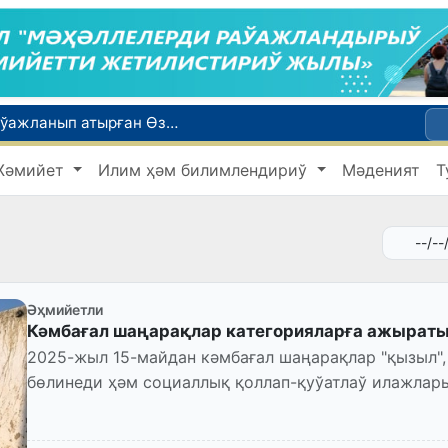
Өзбекстанда төлемли автомобиль жолларын жаратыў ҳәм олардан пайдаланыў тәртиби белгиленди
Өзбекстан Бас министри Қырғызстан Президенти менен ЕАЭА илажлары шеңбериндеги ушырасыўда қатнасты
Жәмийет
Илим ҳәм билимлендириў
Мәденият
Т
Өзбекстанда дем алыс күнлери ыссы болады: ҳаўа +42 градусқа шекем ысыйды
ийнети менен мақтанады
Қайта қамсызландырыў системасы тез раўажланып атырған Өзбекстан экономикасы ушын не береди?
Әҳмийетли
Кәмбағал шаңарақлар категорияларға ажырат
2025-жыл 15-майдан кәмбағал шаңарақлар "қызыл", 
бөлинеди ҳәм социаллық қоллап-қуўатлаў илажлар
көрсетиледи.