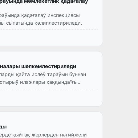
раўында мәмлекетлик қадағалаў
раўында қадағалаў инспекциясы
мы сыпатында қәлиплестириледи.
оналары шөлкемлестириледи
арды қайта ислеў тараўын буннан
астырыў илажлары ҳаққында"ғы
нды
ерде қыйтақ жерлерден нәтийжели