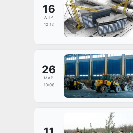
16
АПР
10:12
26
МАР
10:08
11