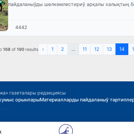
пайдаланыўды шөлкемлестириў арқалы халықтың б
арттырыўға қаратылған жумыслард...
4442
‹
1
2
...
11
12
13
14
o
168
of
190
results
ока» газеталары редакциясы
жумыс орынлары
Материалларды пайдаланыў тәртипле
k