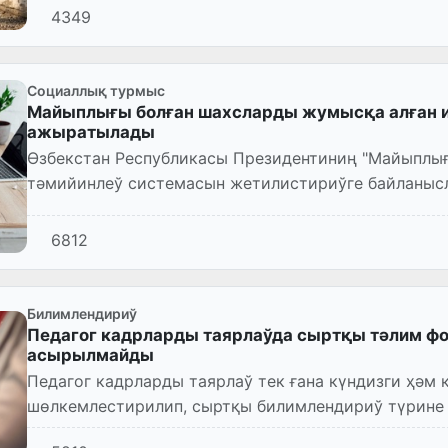
4349
Социаллық турмыс
Майыплығы болған шахсларды жумысқа алған 
ажыратылады
Өзбекстан Республикасы Президентиниң "Майыплығ
тәмийинлеў системасын жетилистириўге байланыс
Пәрманы (ПП-85-санлы, 08.05....
6812
Билимлендириў
Педагог кадрларды таярлаўда сыртқы тәлим ф
асырылмайды
Педагог кадрларды таярлаў тек ғана күндизги ҳәм
шөлкемлестирилип, сыртқы билимлендириў түрине