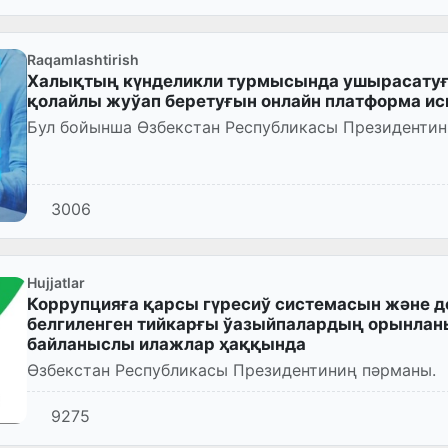
Raqamlashtirish
Халықтың күнделикли турмысында ушырасатуғ
қолайлы жуўап беретуғын онлайн платформа и
Бул бойынша Өзбекстан Республикасы Президентин
3006
Hujjatlar
Коррупцияға қарсы гүресиў системасын және 
белгиленген тийкарғы ўазыйпалардың орынлан
байланыслы илажлар ҳаққында
Өзбекстан Республикасы Президентиниң пәрманы.
9275