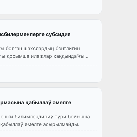
исбилерменлерге субсидия
ы болған шахслардың бәнтлигин
лы қосымша илажлар ҳаққында"ғы
ормасына қабыллаў әмелге
 кешки билимлендириў түри бойынша
 қабыллаў әмелге асырылмайды.