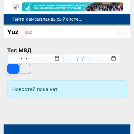
Қайта қамсызландырыў системасы тез раўажланып атырған Өзбекстан экономикасы ушын не береди?
Ташкент аўыр атлетика бойынша Азия чемпионатына таярланбақта
Yuz
uz
Өзбекстанда Турақлы раўажланыў мақсетлери айлығы басланды
Июль айында Миграция агентлигиниң Москва қаласындағы ўәкилханасы 1 мың 800 ден аслам Өзбекстан пуқараларына жәрдем көрсетти
Тег: МВД
Елимиз дөретиўшилери өз кәсиби ҳәм мийнети менен мақтанады
Новостей пока нет.