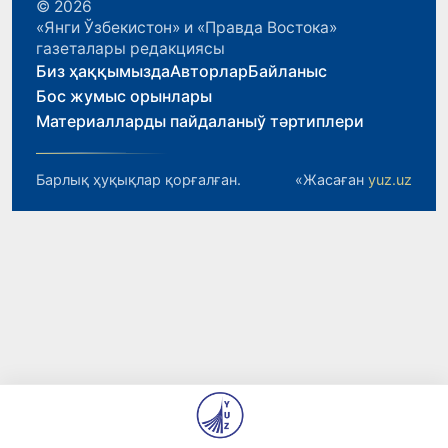
© 2026
«Янги Ўзбекистон» и «Правда Востока»
газеталары редакциясы
Биз ҳаққымызда
Авторлар
Байланыс
Бос жумыс орынлары
Материалларды пайдаланыў тәртиплери
Барлық ҳуқықлар қорғалған.
«Жасаған
yuz.uz