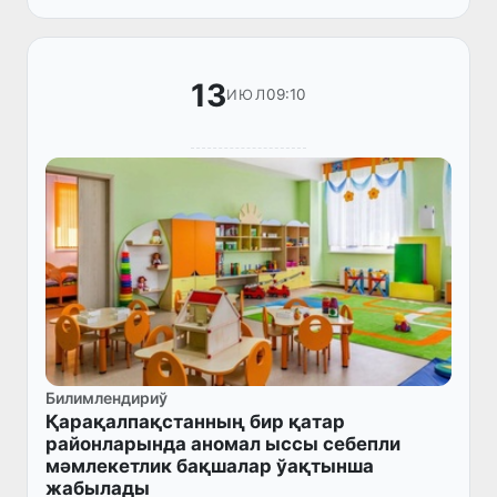
менен биргеликте өткерилген опе...
13
09:10
ИЮЛ
Билимлендириў
Қарақалпақстанның бир қатар
районларында аномал ыссы себепли
мәмлекетлик бақшалар ўақтынша
жабылады