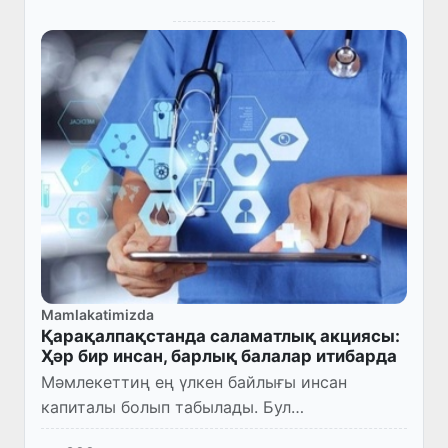
Mamlakatimizda
Қарақалпақстанда саламатлық акциясы:
Ҳәр бир инсан, барлық балалар итибарда
Мәмлекеттиң ең үлкен байлығы инсан
капиталы болып табылады. Бул
инвестицияның баҳасы жоқары болыўында