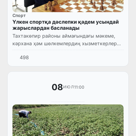
Спорт
Үлкен спортқа дәслепки қәдем усындай
жарыслардан басланады
Тахтакөпир районы аймағындағы мәкеме,
кәрхана ҳәм шөлкемлердиң хызметкерлери
арасында спорттың киши футбол түри ҳәм
498
пуқаралар арасында шахмат бойынша
«Тахтакөпир районы ҳәкими кубо...
08
11:00
ИЮЛ