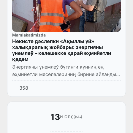
Mamlakatimizda
Нөкисте дәслепки «Ақыллы үй»
халықаралық жойбары: энергияны
үнемлеў – келешекке қарай әҳмийетли
қәдем
Энергияны үнемлеў бүгинги күнниң ең
әҳмийетли мәселелериниң бирине айланды.
Тәбийый ресурслардан мақсетке муўапық
358
пайдаланыў, халыққа қолайлы жасаў
шараятын жаратыў, қоршаған ортал...
13
09:44
ИЮЛ