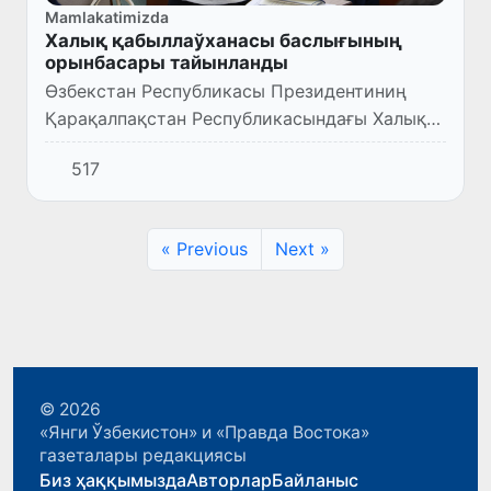
Mamlakatimizda
Халық қабыллаўханасы баслығының
орынбасары тайынланды
Өзбекстан Республикасы Президентиниң
Қарақалпақстан Республикасындағы Халық
қабыллаўханасы баслығының орынбасары
517
тайынланды
« Previous
Next »
© 2026
«Янги Ўзбекистон» и «Правда Востока»
газеталары редакциясы
Биз ҳаққымызда
Авторлар
Байланыс