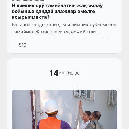
Ишимлик суў тәмийнатын жақсылаў
бойынша қандай илажлар әмелге
асырылмақта?
Бүгинги күнде халықты ишимлик суўы менен
тәмийинлеў мәселеси ең әҳмийетли
бағдарлардан бири болып, 2026-жылдың 1-
519
январь жағдайына бола, республикамызда
халықты орайласқан ишимлик с...
14
10:00
ИЮЛ