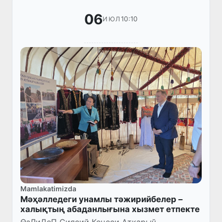
06
10:10
ИЮЛ
Mamlakatimizda
Мәҳәлледеги унамлы тәжирийбелер –
халықтың абаданлығына хызмет етпекте
ӨзЛиДеП Сиясий Кеңеси Атқарыў