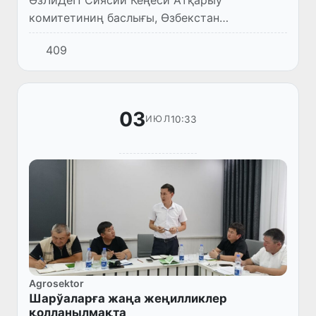
комитетиниң баслығы, Өзбекстан
Республикасы Олий Мажлиси Нызамшылық
409
палатасындағы ӨзЛиДеП фракциясының
басшысы, Өзбекстан фермерлер кеңесиниң
баслығы...
03
10:33
ИЮЛ
Agrosektor
Шарўаларға жаңа жеңилликлер
қолланылмақта