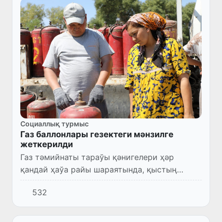
Социаллық турмыс
Газ баллонлары гезектеги мәнзилге
жеткерилди
Газ тәмийнаты тараўы қәнигелери ҳәр
қандай ҳаўа райы шараятында, қыстың
қақаман суўығында, жаздың саратан ыссы
532
күнлеринде де халықтың хызметинде болып
тутыныўшыларға өз ўақтында тә...