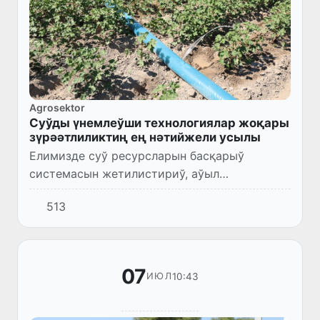
Agrosektor
Суўды үнемлеўши технологиялар жоқары
зүрәәтлиликтиң ең нәтийжели усылы
Елимизде суў ресурсларын басқарыў
системасын жетилистириў, аўыл
хожалығында суўдың жумсалыўын
513
қысқартыў ҳәм суўды үнемлейтуғын
технологияларды ғалаба ен жайдырыўға
қаратылған рефор...
07
10:43
ИЮЛ