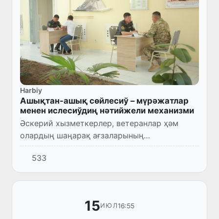
Harbiy
Ашықтан-ашық сөйлесиў – мүрәжатлар
менен ислесиўдиң нәтийжели механизми
Әскерий хызметкерлер, ветеранлар ҳәм
олардың шаңарақ ағзаларының
мүрәжатларын үйрениў, олардың ҳуқықлары
533
менен нызамлы мәплерин тәмийинлеў,
социаллық машқалаларына әмелий шешим
таб...
15
16:55
ИЮЛ