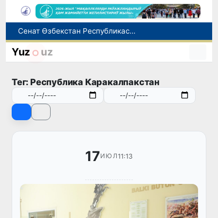
Сенат Өзбекстан Республикасы Президенти Администрациясының ҳуқықый статусы ҳаққындағы Конституциялық нызамды мақуллады
Өзбекстан жас аўыр атлетикашылары Азия чемпионатында биринши медальды қолға киргизди
8-август күни ушын ҳаўа райы мағлыўматы
Yuz
uz
Елимиз дөретиўшилери өз кәсиби ҳәм мийнети менен мақтанады
Орайлық Азия мәмлекетлери Сырдәрья бассейнинде суўды есапқа алыўды автоматластырыў жойбарын мақуллады
Тег: Республика Каракалпакстан
17
11:13
ИЮЛ