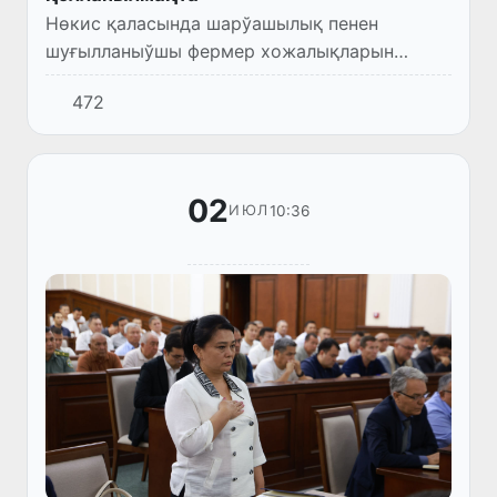
Нөкис қаласында шарўашылық пенен
шуғылланыўшы фермер хожалықларын
қаржыландырыў имканиятларына
472
бағышланған «Шарўашылық тараўын
турақлы раўажландырыўды
қаржыландырыў» атамасында сем...
02
10:36
ИЮЛ