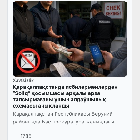
Xavfsizlik
Қарақалпақстанда исбилерменлерден
“Soliq” қосымшасы арқалы арза
тапсырмағаны ушын алдаўшылық
схемасы анықланды
Қарақалпақстан Республикасы Беруний
районында Бас прокуратура жанындағы
Департамент бөлими тәрепинен басқа да
1785
ҳуқық қорғаў уйымларының хызметкерлери