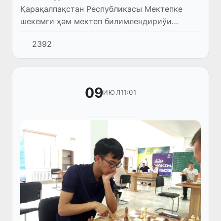
Қарақалпақстан Республикасы Мектепке
шекемги ҳәм мектеп билимлендириўи
министрлиги ҳаўа температурасының кескин
2392
көтерилиўине байланыслы мәмлекетлик
мектепке шекемги билимлендириў ш...
09
11:01
ИЮЛ