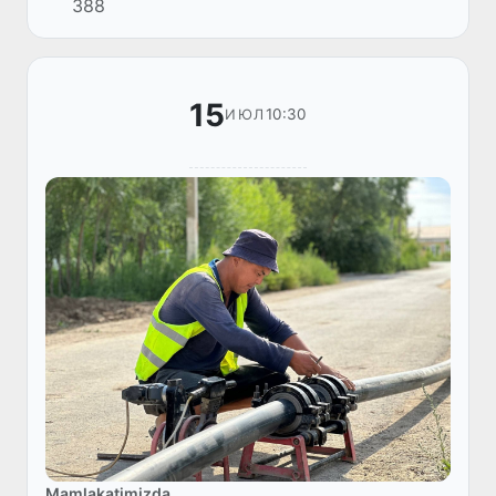
388
белгили шәртлер бар. Мәселен, жоқары
билим ҳәм жоқары дәрежедеги кәсиплик
көнл...
15
10:30
ИЮЛ
Mamlakatimizda