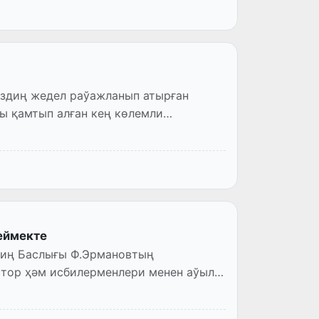
издиң жедел раўажланып атырған
ы қамтып алған кең көлемли
еймекте
ниң Баслығы Ф.Эрмановтың
тор ҳәм исбилерменлери менен аўыл