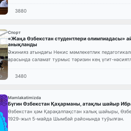
3880
Спорт
«Жаңа Өзбекстан студентлери олимпиадасы»
анықланды
Әжинияз атындағы Нөкис мәмлекетлик педагогикал
арасында саламат турмыс тәризин кең үгит-нәсиятл
қызығыўшылығын арттырыў ҳәм...
3480
Mamlakatimizda
Бүгин Өзбекстан Қаҳарманы, атақлы шайыр Иб
Өзбекстан ҳәм Қарақалпақстан халық шайыры, Өз
1929-жыл 5-майда Шымбай районында туўылған.