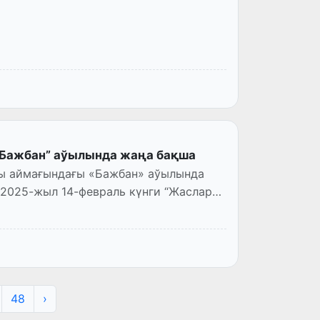
“Бажбан” аўылында жаңа бақша
ны аймағындағы «Бажбан» аўылында
2025-жыл 14-февраль күнги “Жаслар
48
›