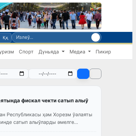
Ққ
уризм
Спорт
Дүньяда
Медиа
Пикир
ятында фискал чекти сатып алыў
ан Республикасы ҳәм Хорезм ўәлаяты
ринде сатып алыўларды әмелге