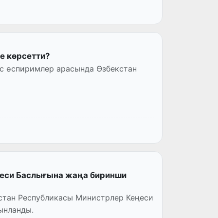
 көрсетти?
с өспиримлер арасында Өзбекстан
еси Баслығына жаңа биринши
стан Республикасы Министрлер Кеңеси
ынланды.