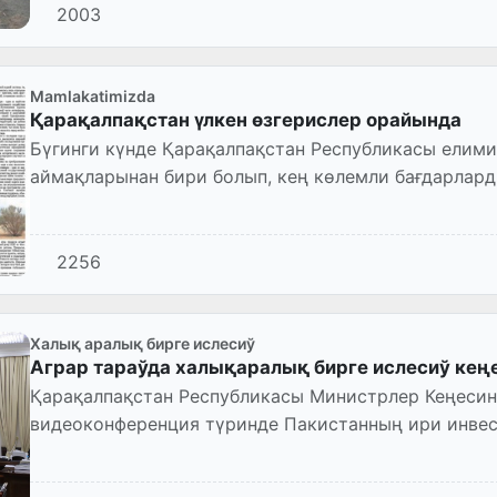
2003
Mamlakatimizda
Қарақалпақстан үлкен өзгерислер орайында
Бүгинги күнде Қарақалпақстан Республикасы елим
аймақларынан бири болып, кең көлемли бағдарлард
реформалар избе-из әмелге асы...
2256
Халық аралық бирге ислесиў
Аграр тараўда халықаралық бирге ислесиў кең
Қарақалпақстан Республикасы Министрлер Кеңеси
видеоконференция түринде Пакистанның ири инвес
хожалығы бағдарында бирге исле...