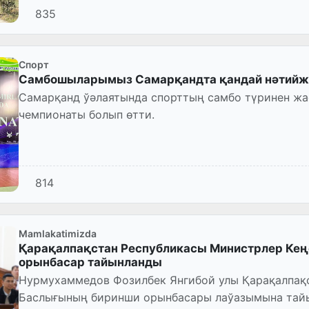
835
Спорт
Самбошыларымыз Самарқандта қандай нәтийже
Самарқанд ўәлаятында спорттың самбо түринен жа
чемпионаты болып өтти.
814
Mamlakatimizda
Қарақалпақстан Республикасы Министрлер Кең
орынбасар тайынланды
Нурмухаммедов Фозилбек Янгибой улы Қарақалпақ
Баслығының биринши орынбасары лаўазымына тай