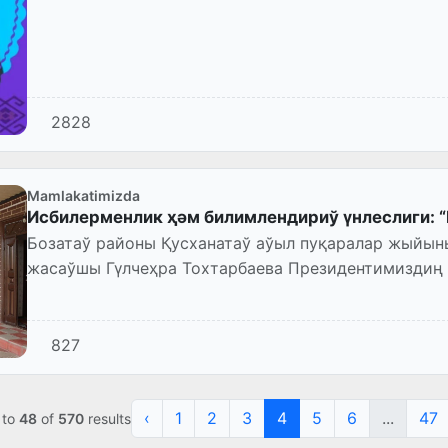
2828
Mamlakatimizda
Исбилерменлик ҳәм билимлендириў үнлеслиги: 
Бозатаў районы Қусханатаў аўыл пуқаралар жыйы
жасаўшы Гүлчеҳра Тохтарбаева Президентимиздиң 
исбилерменлигин раўажл...
827
‹
1
2
3
4
5
6
...
47
to
48
of
570
results