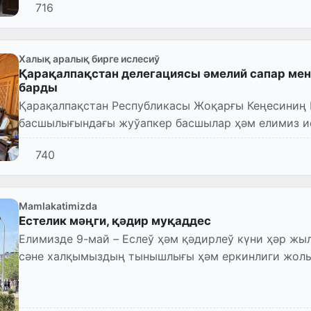
716
Халық аралық бирге ислесиў
Қарақалпақстан делегациясы әмелий сапар мен
барды
Қарақалпақстан Республикасы Жоқарғы Кеңесиниң
басшылығындағы жуўапкер басшылар ҳәм елимиз и
Қарақалпақстан делегациясы Президентимиз...
740
Mamlakatimizda
Естелик мәңги, қәдир муқаддес
Елимизде 9-май – Еслеў ҳәм қәдирлеў күни ҳәр жы
сәне халқымыздың тынышлығы ҳәм еркинлиги жолы
еслеў, олардың м...