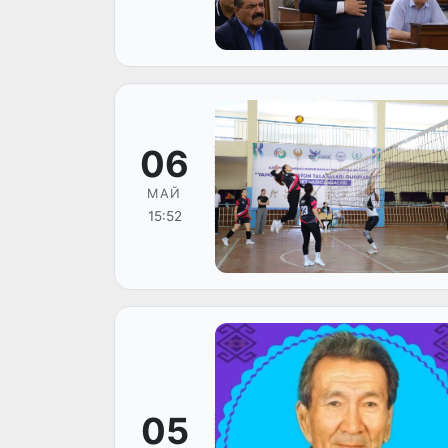
06
МАЙ
15:52
05