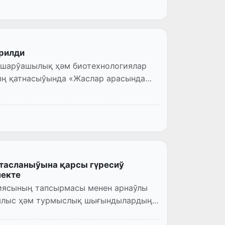
ерилди
 шарўашылық ҳәм биотехнологиялар
ың қатнасыўында «Жаслар арасында
тасланыўына қарсы гүресиў
пекте
иясының тапсырмасы менен арнаўлы
рылыс ҳәм турмыслық шығындылардың