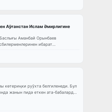
ен Аўғанстан Ислам Әмирлигине
 Баслығы Аманбай Орынбаев
сбилерменлеринен ибарат
лы көтериңки руўхта белгиленеди. Бул
нда жанын пидә еткен ата-бабаларды