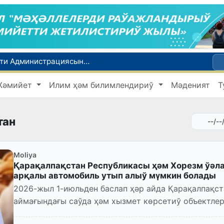
Сенат Өзбекстан Республикасы Президенти Администрациясының ҳуқықый статусы ҳаққындағы Конституциялық нызамды мақуллады
Өзбекстан жас аўыр атлетикашылары Азия чемпионатында биринши медальды қолға киргизди
Жәмийет
Илим ҳәм билимлендириў
Мәденият
Т
ты
ийнети менен мақтанады
Орайлық Азия мәмлекетлери Сырдәрья бассейнинде суўды есапқа алыўды автоматластырыў жойбарын мақуллады
тан
Moliya
Қарақалпақстан Республикасы ҳәм Хорезм ўәла
арқалы автомобиль утып алыў мүмкин болады
2026-жыл 1-июльден баслап ҳәр айда Қарақалпақст
аймағындағы саўда ҳәм хызмет көрсетиў объектле
асырыўда онлайн қадағал...