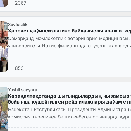
2367
Xavfsizlik
Ҳәрекет қәўипсизлигине байланыслы илаж өтк
Самарқанд мәмлекетлик ветеринария медицинасы,
университети Нөкис филиалында студент-жаслард
жол ҳәрекети қәўипсизлиг...
853
Yashil sayyora
Қарақалпақстанда шығындылардың нызамсыз 
бойынша күшейтилген рейд илажлары даўам ет
Өзбекстан Республикасы Президенти Администрац
комиссия тәрепинен белгиленбеген орынларда қу
нызамсыз тасланыўының а...