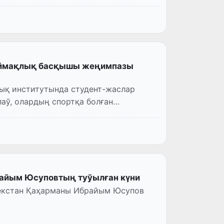
 аймақлық басқышы жеңимпазы
ық институтында студент-жаслар
аў, олардың спортқа болған
райым Юсуповтың туўылған күни
бекстан Қаҳарманы Ибрайым Юсупов