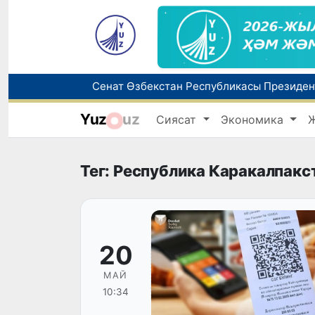
Yuz
uz
Сиясат
Экономика
8-август күни ушын ҳаўа райы мағлыўма
Елимиз дөретиўшилери өз кәсиби ҳәм м
Тег: Республика Каракалпакс
20
МАЙ
10:34