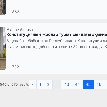
862
Mamlakatimizda
Конституцияның жаслар турмысындағы әҳмийе
8-декабр – Өзбекстан Республикасы Конституциясы
нызамымыздың қабыл етилгенине 32 жыл толады. 
институтында усы сәнеге арналған с...
792
‹
1
2
...
43
44
45
46
540
of
570
results