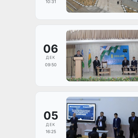
10:31
06
ДЕК
09:50
05
ДЕК
16:25