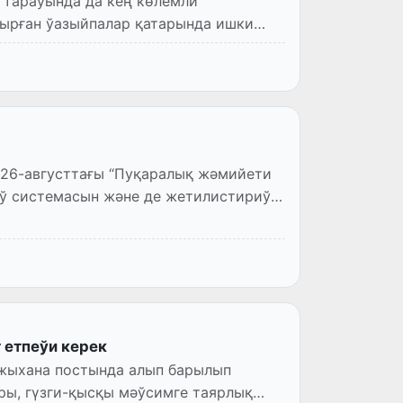
 тараўында да кең көлемли
ырған ўазыйпалар қатарында ишки
26-августтағы “Пуқаралық жәмийети
аў системасын және де жетилистириў
 етпеўи керек
ажыхана постында алып барылып
ры, гүзги-қысқы мәўсимге таярлық