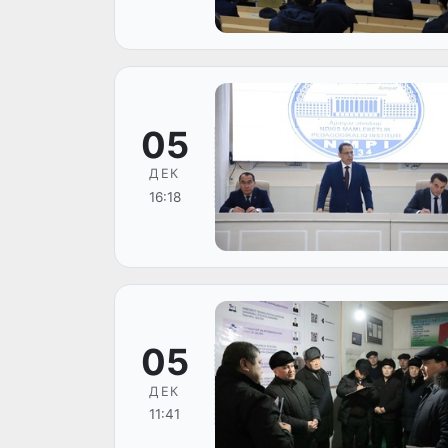
05
ДЕК
16:18
05
ДЕК
11:41