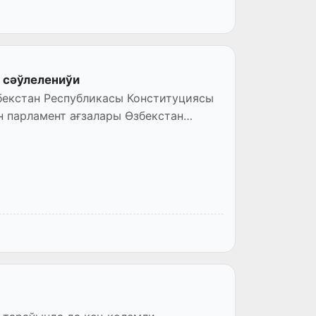
 сәўлелениўи
н парламент ағзалары Өзбекстан