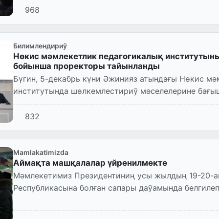
968
Билимлендириў
Нөкис мәмлекетлик педагогикалық институтын
бойынша проректоры тайынланды
Бүгин, 5-декабрь күни Әжинияз атындағы Нөкис мә
институтында шөлкемлестириў мәселелерине бағыш
832
Mamlakatimizda
Аймақта машқалалар үйренилмекте
Мәмлекетимиз Президентиниң усы жылдың 19-20-ав
Республикасына болған сапары даўамында белгиле
орынланыўын қадағалаў мақсетинде,...