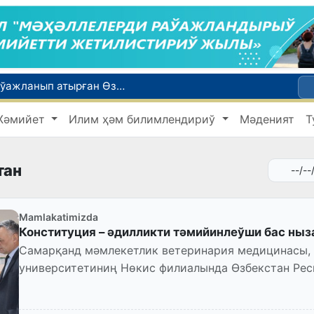
Қайта қамсызландырыў системасы тез раўажланып атырған Өзбекстан экономикасы ушын не береди?
Ташкент аўыр атлетика бойынша Азия чемпионатына таярланбақта
Жәмийет
Илим ҳәм билимлендириў
Мәденият
Т
етлери айлығы басланды
Июль айында Миграция агентлигиниң Москва қаласындағы ўәкилханасы 1 мың 800 ден аслам Өзбекстан пуқараларына жәрдем көрсетти
ийнети менен мақтанады
тан
Mamlakatimizda
Конституция – әдилликти тәмийинлеўши бас ныз
Самарқанд мәмлекетлик ветеринария медицинасы,
университетиниң Нөкис филиалында Өзбекстан Ре
жыллығына бағышланған илаж...