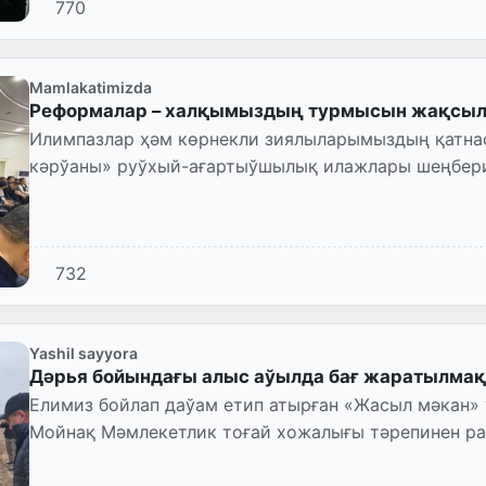
770
Mamlakatimizda
Реформалар – халқымыздың турмысын жақсыл
Илимпазлар ҳәм көрнекли зиялыларымыздың қатна
кәрўаны» руўхый-ағартыўшылық илажлары шеңбери
мәжлислер залында «Жаңа Өз...
732
Yashil sayyora
Дәрья бойындағы алыс аўылда бағ жаратылмақ
Елимиз бойлап даўам етип атырған «Жасыл мәкан
Мойнақ Мәмлекетлик тоғай хожалығы тәрепинен р
бағ жаратылмақта.