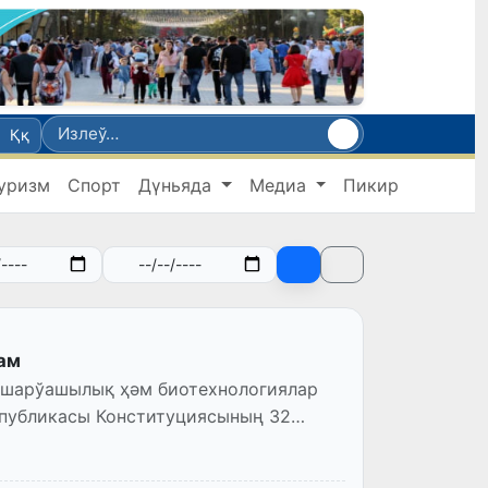
Ққ
уризм
Спорт
Дүньяда
Медиа
Пикир
ам
 шарўашылық ҳәм биотехнологиялар
спубликасы Конституциясының 32