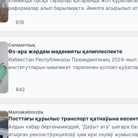
Елимизде басқа тараўлар қатарында жол қурылысы
реформалар алып барылмақта. Әмелге асырылып ат
хожалық автомобиль жолларын ж...
818
Саламатлық
Өз-ара жәрдем мәденияты қәлиплеспекте
Өзбекстан Республикасы Президентиниң 2024-жыл 
институтларын мәмлекет тәрепинен қоллап-қуўатл
илажлары ҳаққында”ғ...
842
Mamlakatimizda
Посттағы қурылыс транспорт қатнаўына кесент
Алдын хабар бергенимиздей, “Даўыт ата” шегара б
атырған реконструкциялаў ҳәм ири оңлаў жумысла