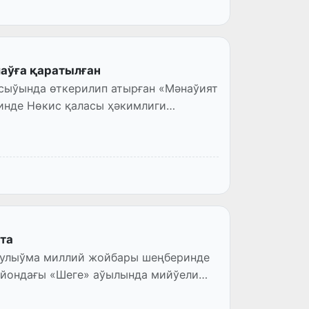
аўға қаратылған
сыўында өткерилип атырған «Мәнаўият
нде Нөкис қаласы ҳәкимлиги
та
» улыўма миллий жойбары шеңберинде
айондағы «Шеге» аўылында мийўели