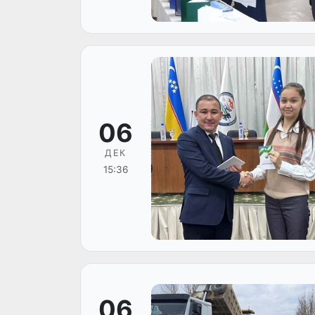
06
ДЕК
15:36
06