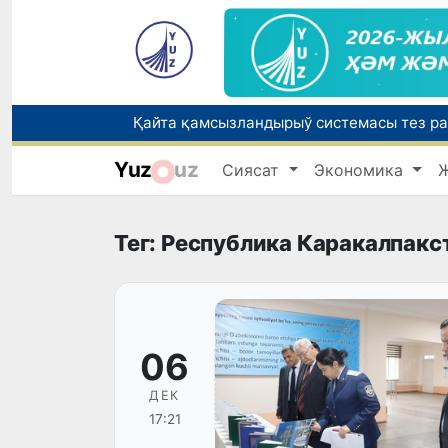
Yuz
uz
Сиясат
Экономика
Өзбекстанда Турақлы раўажланыў мақс
Елимиз дөретиўшилери өз кәсиби ҳәм м
Тег: Республика Каракалпакс
06
ДЕК
17:21