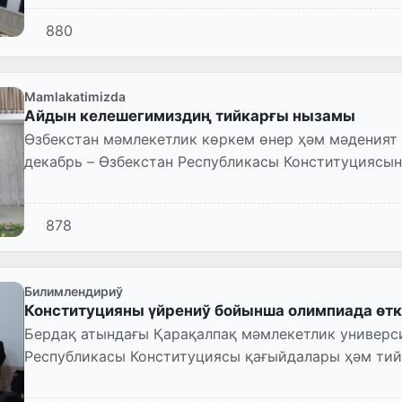
мәселелери үйренилмекте.
880
Mamlakatimizda
Айдын келешегимиздиң тийкарғы нызамы
Өзбекстан мәмлекетлик көркем өнер ҳәм мәденият
декабрь – Өзбекстан Республикасы Конституциясы
илажы болып өтти.
878
Билимлендириў
Конституцияны үйрениў бойынша олимпиада өт
Бердақ атындағы Қарақалпақ мәмлекетлик универс
Республикасы Конституциясы қағыйдалары ҳәм ти
билимлерин арттырыў, турмыста...