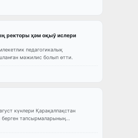
ың ректоры ҳәм оқыў ислери
млекетлик педагогикалық
ланған мәжилис болып өтти.
густ күнлери Қарақалпақстан
п берген тапсырмаларының