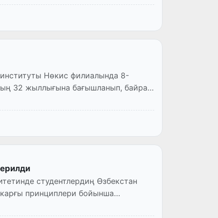
 институты Нөкис филиалында 8-
ның 32 жыллығына бағышланып, байрам
керилди
итетинде студентлердиң Өзбекстан
йкарғы принциплери бойынша