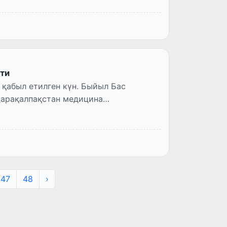
ти
 қабыл етилген күн. Быйыл Бас
Қарақалпақстан медицина
47
48
›