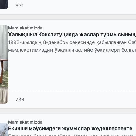
931
Mamlakatimizda
Халықшыл Конституцияда жаслар турмысының
1992-жылдың 8-декабрь сәнесинде қабылланған Өзбекстан Республикасы Конституциясы
мәмлекетимиздиң ўәкилликке ийе ўәкиллери болға
Республикасы Олий Кен...
736
Mamlakatimizda
Екинши мәўсимдеги жумыслар жеделлеспекте