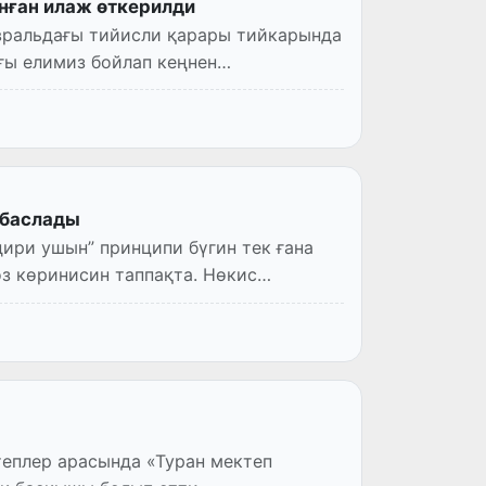
ған илаж өткерилди
вральдағы тийисли қарары тийкарында
ы елимиз бойлап кеңнен
 баслады
ири ушын” принципи бүгин тек ғана
өринисин таппақта. Нөкис
еплер арасында «Туран мектеп