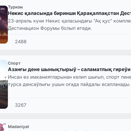
Туризм
Нөкис қаласында биринши Қарақалпақстан Дес
23-апрель күни Нөкис қаласындағы "Ақ қус" компл
Дестинацион Форумы болып өтеди.
2488
Спорт
Азанғы дене шынықтырыў – саламатлық гиреўи
Инсан өз имканиятларынан келип шығып, спорт пе
турса денсаўлығы ушын оғада пайдалы есапланады. 
минутлық дене шынығы...
3267
Madaniyat