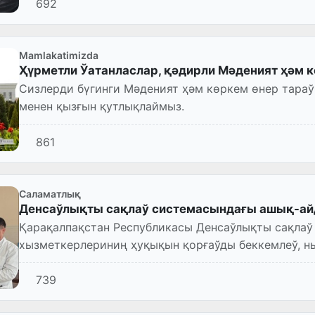
692
Mamlakatimizda
Ҳүрметли Ўатанласлар, қәдирли Мәденият ҳәм 
Сизлерди бүгинги Мәденият ҳәм көркем өнер тара
менен қызғын қутлықлаймыз.
861
Саламатлық
Денсаўлықты сақлаў системасындағы ашық-а
Қарақалпақстан Республикасы Денсаўлықты сақлаў
хызметкерлериниң ҳуқықын қорғаўды беккемлеў, 
коррупцияның алдын алыў мәсел...
739