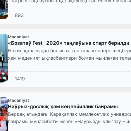
театры» таңлаўының Қарақалпақстан Республикалы
893
Madaniyat
«Бозатаў Fest -2026» таңлаўына старт берилди
Нөкис қаласында болып өткен гала концерт шеңбе
ҳәм мәденият ықласбентлери болған мыңлаған тала
«Бозатаў Fest -202...
1419
Madaniyat
Наўрыз-дослық ҳәм кеңпейиллик байрамы
Бердақ атындағы Қарақалпақ мәмлекетлик универ
байрамы мүнәсибети менен «Наўрызды улығлаў – ин
«Наўрыз-дослық, татыўлық...