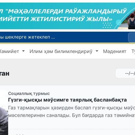
Ой-пикиримизде басланған ояныў жоқары шеклерге жетеклеп атыр
Өзбекстан мал гөши импортын арттырды: Ҳиндстан ҳәм Беларусь тийкарғы жеткерип бериўшилерге айланды
Жәмийет
Илим ҳәм билимлендириў
Мәденият
Т
Өзбекстан ўәкиллери көркем гимнастика бойынша жәҳән чемпионатында қатнасады
Июль айында Өзбекстанда азық-аўқат өнимлери баҳасының төменлеўи, айырым товарлар ҳәм хызметлер баҳасының өсиўи бақланды
Мәмлекетлик хызмет: лаўазым емес, потенциал ҳәм нәтийже баҳаланатуғын жаңа дәўир
тан
Социаллық турмыс
Гүзги-қысқы мәўсимге таярлық басланбақта
Газ тармақларын ҳәзирден баслап гүзги-қысқы мәў
мәселелеринен саналады. Бул бағдарда газ тәмийн
илажлар алып барылмақта...