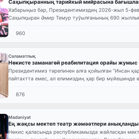
Саҳыпқыранның тарийхый мийрасына бағышлан
Хабарыңыз бар, Президентимиздиң 2026-жыл 5-фе
Саҳыпқыран Әмир Темур туўылғанының 690 жыллығ
белгиленбекте.
960
Саламатлық
Нөкисте заманагөй реабилитация орайы жумыс
Президентимиз тәрепинен алға қойылған “Инсан қәд
пайтахтта емес, ал елимиздиң ҳәр бир мүйешинде өз к
қаласында аутизм диаг...
876
Madaniyat
Ең жақсы мектеп театр жәмәәтлери анықланды
Нөкис қаласында республикамызда жайласқан мект