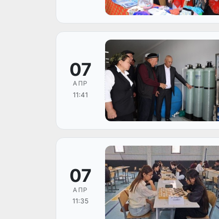
07
АПР
11:41
07
АПР
11:35