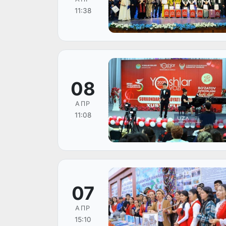
11:38
08
АПР
11:08
07
АПР
15:10