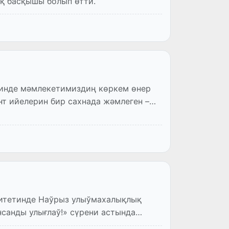
қ басқышы болып өтти.
ринде мәмлекетимиздиң көркем өнер
нт ийелерин бир сахнада жәмлеген –
ситетинде Наўрыз улыўмахалықлық
санды улығлаў!» сүрени астында