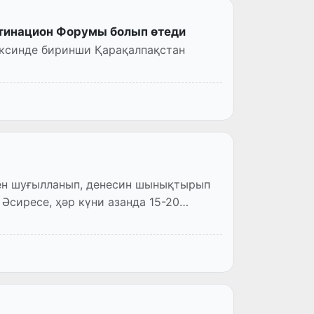
тинацион Форумы болып өтеди
ексинде биринши Қарақалпақстан
нен шуғылланып, денесин шынықтырып
Әсиресе, ҳәр күни азанда 15-20