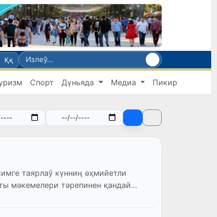
Ққ
уризм
Спорт
Дүньяда
Медиа
Пикир
симге таярлаў күнниң әҳмийетли
аты мәкемелери тәрепинен қандай