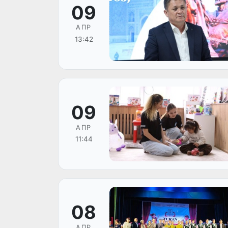
09
АПР
13:42
09
АПР
11:44
08
АПР