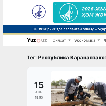
Yuz
uz
Сиясат
Экономика
Тег: Республика Каракалпакс
15
АПР
15:50