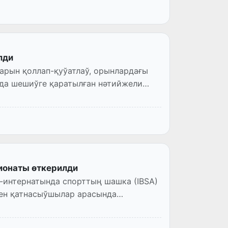
лди
арын қоллап-қуўатлаў, орынлардағы
да шешиўге қаратылған нәтийжели
ионаты өткерилди
-интернатында спорттың шашка (IBSA)
кен қатнасыўшылар арасында