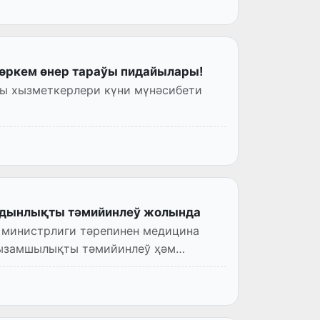
көркем өнер тараўы пидайылары!
ўы хызметкерлери күни мүнәсибети
йдынлықты тәмийинлеў жолында
 министрлиги тәрепинен медицина
нызамшылықты тәмийинлеў ҳәм