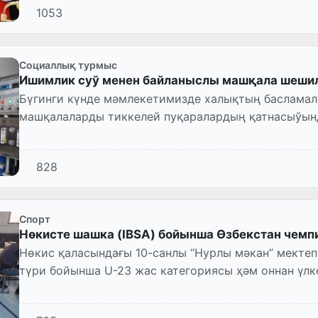
1053
Социаллық турмыс
Ишимлик суў менен байланыслы машқала шеши
Бүгинги күнде мәмлекетимизде халықтың басламал
машқалаларды тиккелей пуқаралардың қатнасыўын
механизмлер енгизилмект...
828
Спорт
Нөкисте шашка (IBSA) бойынша Өзбекстан чемп
Нөкис қаласындағы 10-санлы “Нурлы мәкан” мектеп
түри бойынша U-23 жас категориясы ҳәм оннан үл
Өзбекстан чемпионаты шөл...