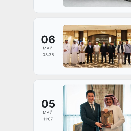
06
МАЙ
08:36
05
МАЙ
11:07