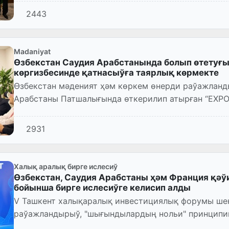
2443
Madaniyat
Өзбекстан Саудия Арабстанында болып өтетуғы
көргизбесинде қатнасыўға таярлық көрмекте
Өзбекстан мәденият ҳәм көркем өнерди раўажлан
Арабстаны Патшалығында өткерилип атырған “EXPO
көргизбеси майданына ба...
2931
Халық аралық бирге ислесиў
Өзбекстан, Саудия Арабстаны ҳәм Франция қә
бойынша бирге ислесиўге келисип алды
V Ташкент халықаралық инвестициялық форумы ше
раўажландырыў, "шығындылардың нольи" принципин
ушырасыўлар болып өтти.