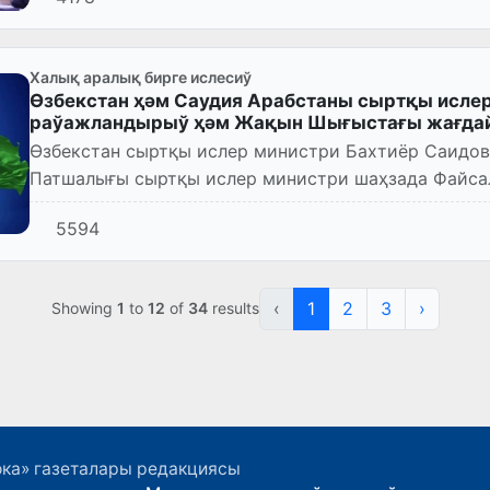
Халық аралық бирге ислесиў
Өзбекстан ҳәм Саудия Арабстаны сыртқы исле
раўажландырыў ҳәм Жақын Шығыстағы жағда
Өзбекстан сыртқы ислер министри Бахтиёр Саидов
Патшалығы сыртқы ислер министри шаҳзада Файсал
арқалы сөйлести.
5594
‹
1
2
3
›
Showing
1
to
12
of
34
results
ока» газеталары редакциясы