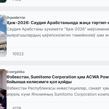
Әҳмийетли
Ҳаж-2026: Саудия Арабстанында жаңа тәртип-
Саудия Арабстаны ҳүкимети "Ҳаж-2026" мәўсимин
зыяратшылардың қәўипсизлигин тәмийинлеў ҳәм жә
қаратылған жаңа қағыйдаларды енгизди.
10522
Energetika
Өзбекстан, Sumitomo Corporation ҳәм ACWA Pow
бойынша келисимге қол қойды
Өзбекстан Республикасы инвестициялар, санаат ҳә
апрель күни Японияның Sumitomo Corporation ком
Саудия Арабстанының...
4178