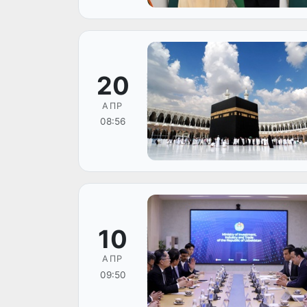
20
АПР
08:56
10
АПР
09:50