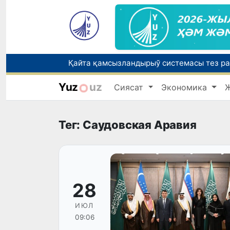
Yuz
uz
Сиясат
Экономика
Елимиз дөретиўшилери өз кәсиби ҳәм м
Тег: Саудовская Аравия
28
ИЮЛ
09:06