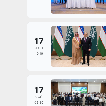
17
ИЮН
16:16
17
МАЙ
08:30