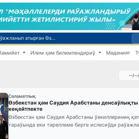
Қайта қамсызландырыў системасы тез раўажланып атырған Өзбекстан экономикасы ушын не береди?
Өзбекстанда төлемли автомобиль жолларын жаратыў ҳәм олардан пайдаланыў тәртиби белгиленди
Жәмийет
Илим ҳәм билимлендириў
Мәденият
Т
Өзбекстан Бас министри Қырғызстан Президенти менен ЕАЭА илажлары шеңбериндеги ушырасыўда қатнасты
Өзбекстанда дем алыс күнлери ыссы болады: ҳаўа +42 градусқа шекем ысыйды
ийнети менен мақтанады
Саламатлық
Өзбекстан ҳәм Саудия Арабстаны денсаўлықты 
кеңейтпекте
Өзбекстан ҳәм Саудия Арабстаны ўәкиллериниң қа
тараўында еки тәреплеме бирге ислесиўди раўажл
бағышланған дөгерек сәўбети болы...