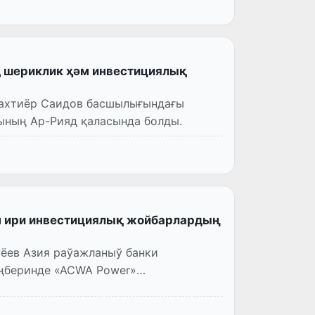
қ шериклик ҳәм инвестициялық
Бахтиёр Саидов басшылығындағы
ының Ар-Рияд қаласында болды.
н ири инвестициялық жойбарлардың
ёев Азия раўажланыў банки
ңберинде «ACWA Power»