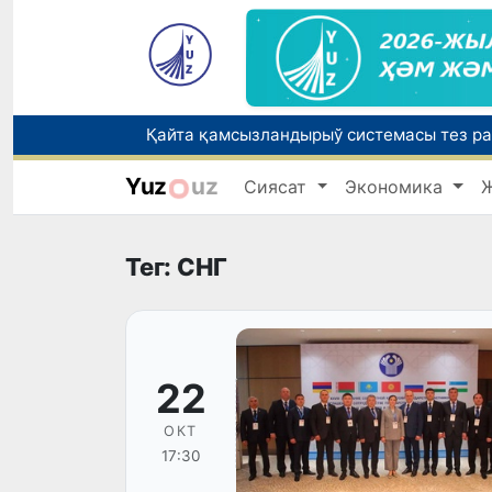
Yuz
uz
Сиясат
Экономика
Өзбекстанда Турақлы раўажланыў мақс
Елимиз дөретиўшилери өз кәсиби ҳәм м
Тег: СНГ
22
ОКТ
17:30