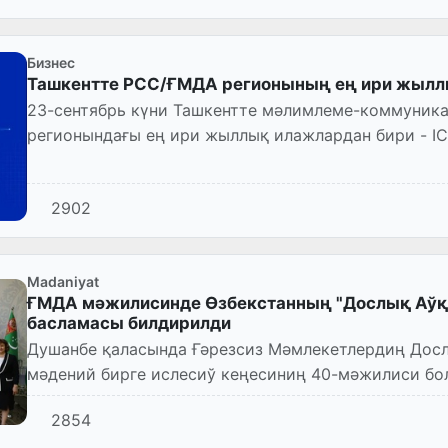
Бизнес
Ташкентте РСС/ҒМДА регионының ең ири жылл
23-сентябрь күни Ташкентте мәлимлеме-коммуник
регионындағы ең ири жыллық илажлардан бири - I
2902
Madaniyat
ҒМДА мәжилисинде Өзбекстанның "Дослық Аўқа
басламасы билдирилди
Душанбе қаласында Ғәрезсиз Мәмлекетлердиң Досл
мәдений бирге ислесиў кеңесиниң 40-мәжилиси бол
министри Озодбек Назарбек...
2854