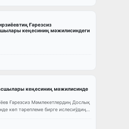
ирзиёевтиң Ғәрезсиз
сшылары кеңесиниң мәжилисиндеги
асшылары кеңесиниң мәжилисинде
иёев Ғәрезсиз Мәмлекетлердиң Дослық
де көп тәреплеме бирге ислесиўдиң