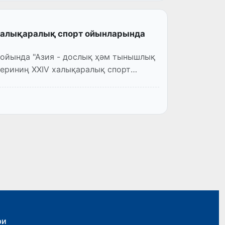
халықаралық спорт ойынларында
бойында "Азия - дослық ҳәм тынышлық
ериниң XXIV халықаралық спорт
ри