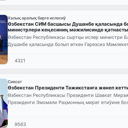
Халық аралық бирге ислесиў
Өзбекстан СИМ басшысы Душанбе қаласында б
министрлери кеңесиниң мәжилисинде қатнаст
Өзбекстан Республикасы сыртқы ислер министри Б
Душанбе қаласында болып өткен Ғәрезсиз Мәмлек
министрлери кеңесиниң мә...
4321
Сиясат
Өзбекстан Президенти Тәжикстанға жөнеп кетт
Өзбекстан Республикасы Президенти Шавкат Мирзи
Президенти Эмомали Раҳмонның мирәт етиўине бол
мәмлекетке жөнеп кетти.
9563