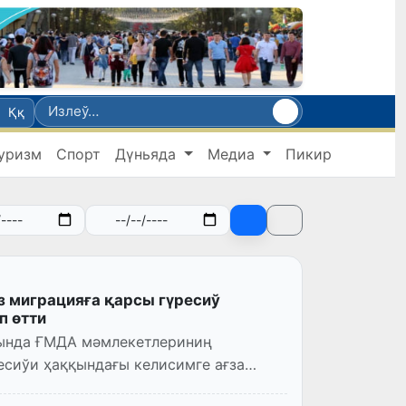
Ққ
уризм
Спорт
Дүньяда
Медиа
Пикир
 миграцияға қарсы гүресиў
п өтти
сында ҒМДА мәмлекетлериниң
есиўи ҳаққындағы келисимге ағза