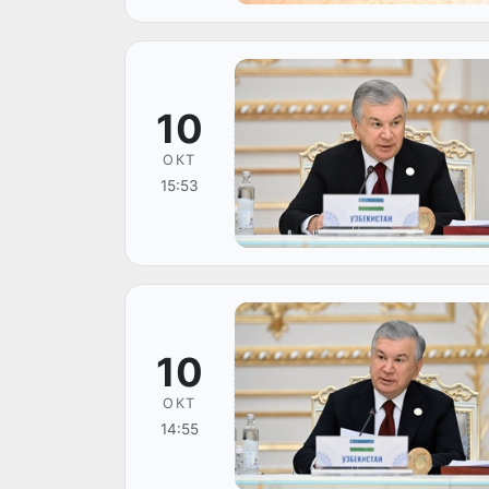
10
ОКТ
15:53
10
ОКТ
14:55