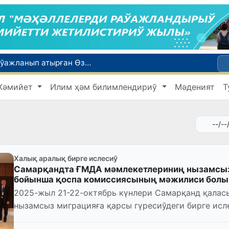
Қайта қамсызландырыў системасы тез раўажланып атырған Өзбекстан экономикасы ушын не береди?
Ташкент аўыр атлетика бойынша Азия чемпионатына таярланбақта
Жәмийет
Илим ҳәм билимлендириў
Мәденият
Т
етлери айлығы басланды
Июль айында Миграция агентлигиниң Москва қаласындағы ўәкилханасы 1 мың 800 ден аслам Өзбекстан пуқараларына жәрдем көрсетти
ийнети менен мақтанады
Халық аралық бирге ислесиў
Самарқандта ҒМДА мәмлекетлериниң нызамсыз
бойынша қоспа комиссиясының мәжилиси болы
2025-жыл 21-22-октябрь күнлери Самарқанд қала
нызамсыз миграцияға қарсы гүресиўдеги бирге исл
мәмлекетлердиң Биргеликтеги к...