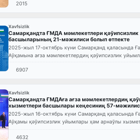
2015
Xavfsizlik
Самарқандта ҒМДА мәмлекетлери қәўипсизлик
басшыларының 21-мәжилиси болып өтпекте
2025-жыл 17-октябрь күни Самарқанд қаласында Ғ
Аўқамына ағза мәмлекетлердиң қәўипсизлик уйымл
басшылары кеңесиниң 21-мәжилис...
6907
Xavfsizlik
Самарқандта ҒМДАға ағза мәмлекетлердиң қәў
хызметлери басшылары кеңесиниң 57-мәжилиси
2025-жыл 16-октябрь күни Самарқанд қаласында Ғ
Аўқамы қәўипсизлик уйымлары ҳәм арнаўлы хызме
мәжилиси өз жумысын баслады. Б...
4632