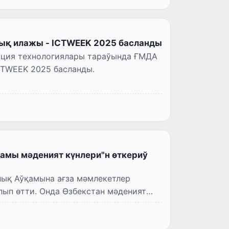
ық илажы - ICTWEEK 2025 басланды
ация технологиялары тараўында ҒМДА
CTWEEK 2025 басланды.
мы мәденият күнлери"н өткериў
ық Аўқамына ағза мәмлекетлер
ып өтти. Онда Өзбекстан мәденият