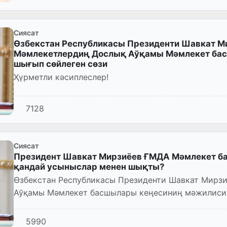
Сиясат
Өзбекстан Республикасы Президенти Шавкат М
Мәмлекетлердиң Дослық Аўқамы Мәмлекет ба
шығып сөйлеген сөзи
Ҳүрметли кәсиплеслер!
7128
Сиясат
Президент Шавкат Мирзиёев ҒМДА Мәмлекет б
қандай усыныслар менен шықты?
Өзбекстан Республикасы Президенти Шавкат Мирз
Аўқамы Мәмлекет басшылары кеңесиниң мәжилисин
нәтийжелилигин артты...
5990