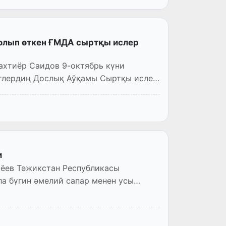
олып өткен ҒМДА сыртқы ислер
ы
ахтиёр Саидов 9-октябрь күни
етлердиң Дослық Аўқамы Сыртқы ислер
и
ёев Тәжикстан Республикасы
а бүгин әмелий сапар менен усы