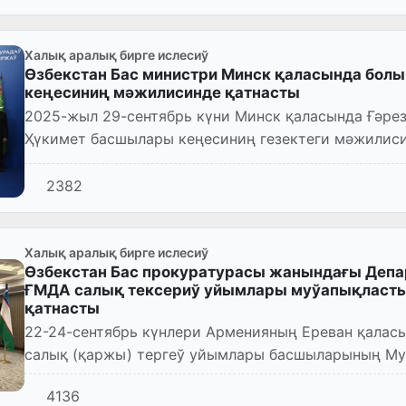
Халық аралық бирге ислесиў
Өзбекстан Бас министри Минск қаласында бол
кеңесиниң мәжилисинде қатнасты
2025-жыл 29-сентябрь күни Минск қаласында Ғәре
Ҳүкимет басшылары кеңесиниң гезектеги мәжилиси
2382
Халық аралық бирге ислесиў
Өзбекстан Бас прокуратурасы жанындағы Депа
ҒМДА салық тексериў уйымлары муўапықласт
қатнасты
22-24-сентябрь күнлери Арменияның Ереван қалас
салық (қаржы) тергеў уйымлары басшыларының М
мәжилиси болып өтти.
4136