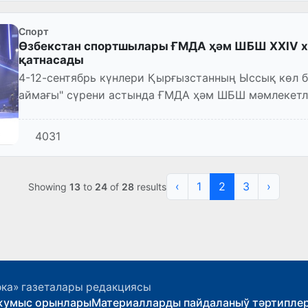
Спорт
Өзбекстан спортшылары ҒМДА ҳәм ШБШ XXIV 
қатнасады
4-12-сентябрь күнлери Қырғызстанның Ыссық көл 
аймағы" сүрени астында ҒМДА ҳәм ШБШ мәмлекетл
ойынлары болып өтеди.
4031
‹
1
2
3
›
Showing
13
to
24
of
28
results
ока» газеталары редакциясы
жумыс орынлары
Материалларды пайдаланыў тәртипле