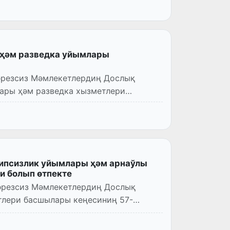
 ҳәм разведка уйымлары
әрезсиз Мәмлекетлердиң Дослық
ары ҳәм разведка хызметлери
ипсизлик уйымлары ҳәм арнаўлы
 болып өтпекте
әрезсиз Мәмлекетлердиң Дослық
тлери басшылары кеңесиниң 57-