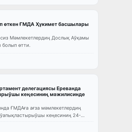
ып өткен ҒМДА Ҳүкимет басшылары
зсиз Мәмлекетлердиң Дослық Аўқамы
 болып өтти.
ртамент делегациясы Ереванда
ырыўшы кеңесиниң мәжилисинде
ында ҒМДАға ағза мәмлекетлердиң
уўапықластырыўшы кеңесиниң 24-