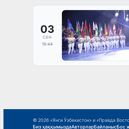
03
СЕН
10:44
© 2026
«Янги Ўзбекистон» и «Правда Вост
Биз ҳаққымызда
Авторлар
Байланыс
Бос 