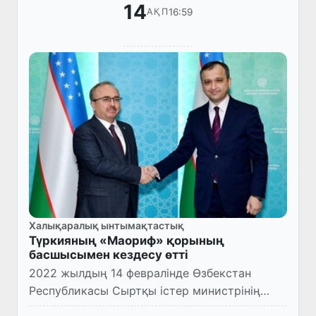
14
16:59
АҚП
Халықаралық ынтымақтастық
Түркияның «Маориф» қорының
басшысымен кездесу өтті
2022 жылдың 14 февралінде Өзбекстан
Республикасы Сыртқы істер министрінің
орынбасары Ғайрат Фозилов Түркияның