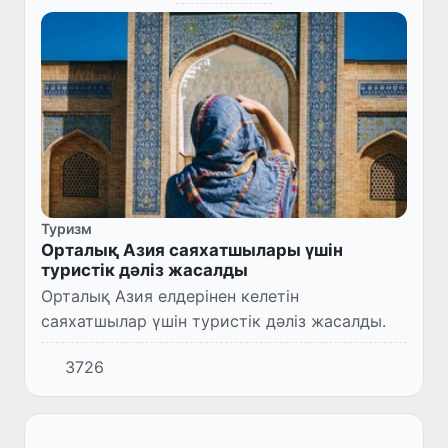
Туризм
Орталық Азия саяхатшылары үшін
туристік дәліз жасалды
Орталық Азия елдерінен келетін
саяхатшылар үшін туристік дәліз жасалды.
3726