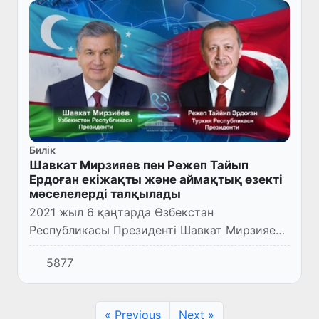
Билік
Шавкат Мирзияев пен Режеп Тайып
Ердоған екіжақты және аймақтық өзекті
мәселелерді талқылады
2021 жыл 6 қаңтарда Өзбекстан
Республикасы Президенті Шавкат Мирзияев
пен Түркия Республикасының Президенті
5877
Режеп Тайып Ердоған телефон арқылы
сөйлесті.
« Previous
Next »