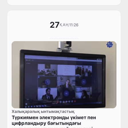
27
11:26
ҚАҢ
Халықаралық ынтымақтастық
Түркиямен электронды үкімет пен
цифрландыру бағытындағы