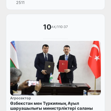
2511
«Маориф» қорының басшысы Бирол
Акгунмен кездесті.
10
10:37
АҚП
Агросектор
Өзбекстан мен Түркияның Ауыл
шаруашылығы министрліктері саланы