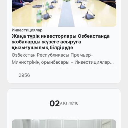
Инвестициялар
Жаңа түрік инвесторлары Өзбекстанда
жобаларды жүзеге асыруға
қызығушылық білдіруде
Өзбекстан Республикасы Премьер-
Министрінің орынбасары – Инвестициялар
және сыртқы сауда министрі С.Умурзаков
2956
Түркияның “OYAK” компаниясының бас
директоры Сулейман Саваш Эрдем басшы...
02
16:10
АҚП