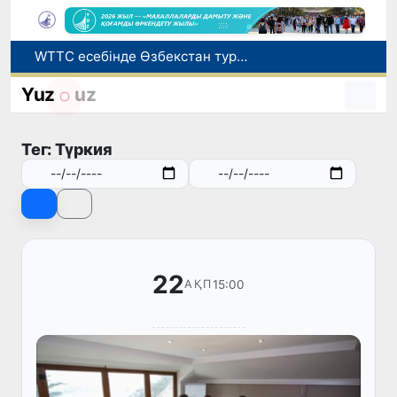
WTTC есебінде Өзбекстан туризмнің өсу қарқыны бойынша Орталық Азияда бірінші орынға шықты
Мүмкіндігі шектеулі талапкерлерге қабылдау емтихандарында қосымша уақыт беріледі
Беларусьтен Өзбекстанға екінші тікелей жүк пойызы жөнелтілді
Yuz
uz
Адам саудасынан зардап шеккен азаматтар әлеуметтік қызметтермен қамтылады
Жарты жылда Өзбекстанда қанша егіз сәби дүниеге келді?
Тег: Түркия
22
15:00
АҚП