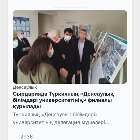
Денсаулық
Сырдарияда Түркияның «Денсаулық
білімдері университетінің» филиалы
құрылады
Түркияның «Денсаулық білімдері»
университетінің делегация мүшелері
Сырдария облысының Гүлістан қаласында
2936
сапарда болды.