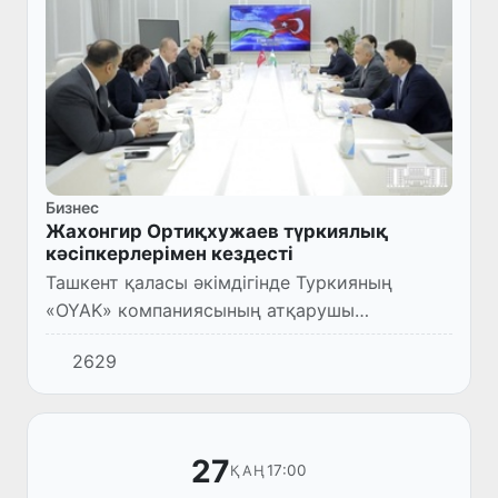
Бизнес
Жахонгир Ортиқхужаев түркиялық
кәсіпкерлерімен кездесті
Ташкент қаласы әкімдігінде Туркияның
«OYAK» компаниясының атқарушы
директоры Сулейман Саваш Эрдем
2629
басшылығындағы кәсіпкерлермен кездесу
өтті.
27
17:00
ҚАҢ