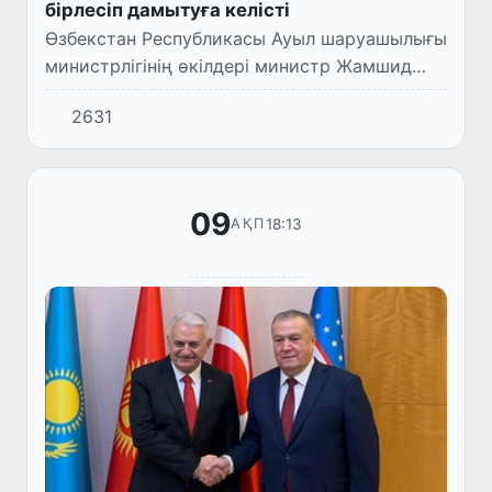
бірлесіп дамытуға келісті
Өзбекстан Республикасы Ауыл шаруашылығы
министрлігінің өкілдері министр Жамшид
Ходжаев басшылығында және еліміздің тиісті
2631
кеңселері басшыларының қатысуымен
Түркияның Ауыл шаруашылы...
09
18:13
АҚП