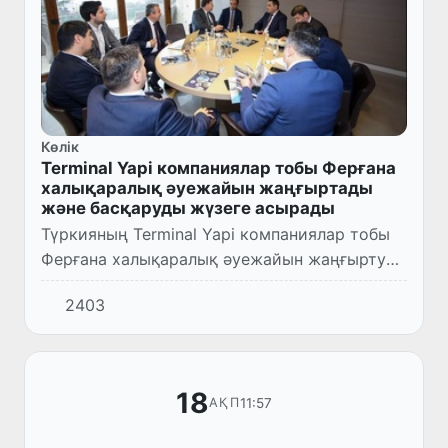
Көлік
Terminal Yapi компаниялар тобы Ферғана
халықаралық әуежайын жаңғыртады
және басқаруды жүзеге асырады
Түркияның Terminal Yapi компаниялар тобы
Ферғана халықаралық әуежайын жаңғырту
және басқару бойынша мемлекеттік-
2403
жекеменшік серіктестік негізінде жаңғырту
жобасын жүзеге асыруды жос...
18
11:57
АҚП