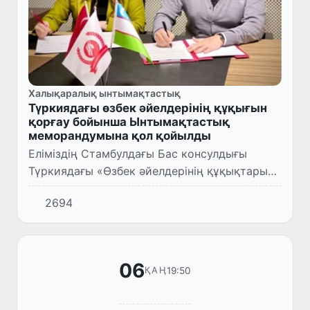
Халықаралық ынтымақтастық
Түркиядағы өзбек әйелдерінің құқығын
қорғау бойынша Ынтымақтастық
меморандумына қол қойылды
Еліміздің Стамбулдағы Бас консулдығы
Түркиядағы «Өзбек әйелдерінің құқықтарын
қорғау ассоциациясымен» Ынтымақтастық
2694
меморандумына қол қойды.
06
19:50
ҚАҢ