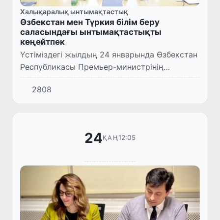
Халықаралық ынтымақтастық
Өзбекстан мен Түркия білім беру
саласындағы ынтымақтастықты
кеңейтпек
Үстіміздегі жылдың 24 январында Өзбекстан
Республикасы Премьер-министрінің
орынбасары – инвестициялар және сыртқы
2808
сауда министрі С.Умурзаков Түркия
Республикасы Жоғары білім беру К...
24
12:05
ҚАҢ