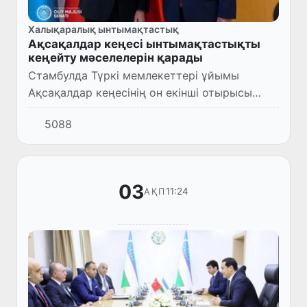
Халықаралық ынтымақтастық
Ақсақалдар кеңесі ынтымақтастықты
кеңейту мәселелерін қарады
Стамбулда Түркі мемлекеттері ұйымы
Ақсақалдар кеңесінің он екінші отырысы
өтті.
5088
03
11:24
АҚП