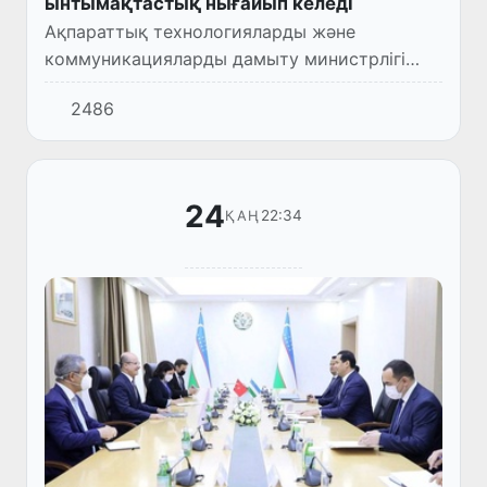
ынтымақтастық нығайып келеді
Ақпараттық технологияларды және
коммуникацияларды дамыту министрлігі
мен Түркия Республикасы Президенті
2486
жанындағы Цифрлық трансформация кеңсесі
арасында электронды үкімет және цифр...
24
22:34
ҚАҢ