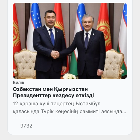
Билік
Өзбекстан мен Қырғызстан
Президенттер кездесу өткізді
12 қараша күні таңертең Ыстамбұл
қаласында Түрік кеңесінің саммиті аясында
Өзбекстан Республикасы Президенті Шавкат
9732
Мирзияев өзіне арналған резиденцияда
Қырғыз Республикасының През...