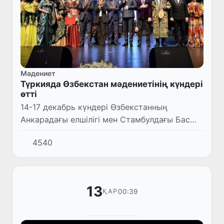
Мәдениет
Түркияда Өзбекстан мәдениетінің күндері
өтті
14-17 декабрь күндері Өзбекстанның
Анкарадағы елшілігі мен Стамбулдағы Бас
консулдығы, Өзбекстан Мәдениет
4540
министрлігі, Түркияның Мәдениет және
туризм министрлігі Анкара және Стамб...
13
00:39
ҚАР