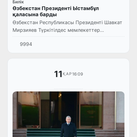
Билік
Өзбекстан Президенті Ыстамбұл
қаласына барды
Өзбекстан Республикасы Президенті Шавкат
Мирзияев Түркітілдес мемлекеттер
ынтымақтастық кеңесінің саммитіне қатысу
9994
үшін Ыстамбұл қаласына барды.
11
16:09
ҚАР