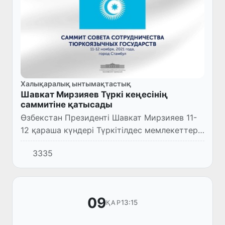
Халықаралық ынтымақтастық
Шавкат Мирзияев Түркі кеңесінің
саммитіне қатысады
Өзбекстан Президенті Шавкат Мирзияев 11-
12 қараша күндері Түркітілдес мемлекеттер
ынтымақтастық кеңесінің кезекті саммитіне
3335
қатысу үшін Түркияға сапармен барады.
09
13:15
ҚАР