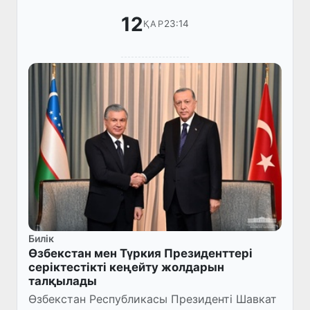
12
23:14
ҚАР
Билік
Өзбекстан мен Түркия Президенттері
серіктестікті кеңейту жолдарын
талқылады
Өзбекстан Республикасы Президенті Шавкат