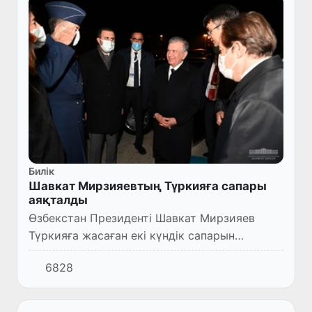
Билік
Шавкат Мирзияевтың Түркияға сапары
аяқталды
Өзбекстан Президенті Шавкат Мирзияев
Түркияға жасаған екі күндік сапарын
аяқтады.
6828