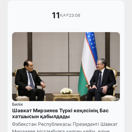
11
23:06
ҚАР
Билік
Шавкат Мирзияев Түркі кеңесінің Бас
хатшысын қабылдады
Өзбекстан Республикасы Президенті Шавкат
Мирзияев Ыстамбұлға келген кейін, өзіне