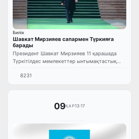
Билік
Шавкат Мирзияев сапармен Түркияға
барады
Президент Шавкат Мирзияев 11 қарашада
Түркітілдес мемлекеттер ынтымақтастық
кеңесінің кезекті саммитіне қатысу үшін
8231
Түркияның Ыстамбұл қаласына барады.
09
13:17
ҚАР