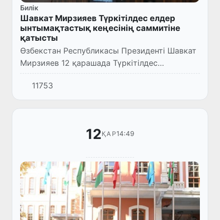
Билік
Шавкат Мирзияев Түркітілдес елдер
ынтымақтастық кеңесінің саммитіне
қатысты
Өзбекстан Республикасы Президенті Шавкат
Мирзияев 12 қарашада Түркітілдес
мемлекеттер ынтымақтастық кеңесінің
11753
сегізінші саммитіне қатысты.
12
14:49
ҚАР