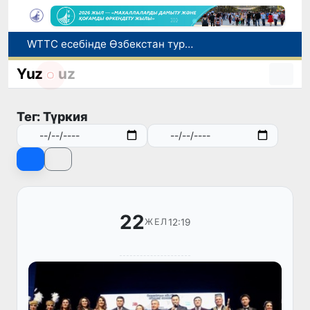
WTTC есебінде Өзбекстан туризмнің өсу қарқыны бойынша Орталық Азияда бірінші орынға шықты
Мүмкіндігі шектеулі талапкерлерге қабылдау емтихандарында қосымша уақыт беріледі
Беларусьтен Өзбекстанға екінші тікелей жүк пойызы жөнелтілді
Yuz
uz
Адам саудасынан зардап шеккен азаматтар әлеуметтік қызметтермен қамтылады
Жарты жылда Өзбекстанда қанша егіз сәби дүниеге келді?
Тег: Түркия
22
12:19
ЖЕЛ