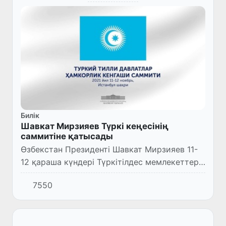
Билік
Шавкат Мирзияев Түркі кеңесінің
саммитіне қатысады
Өзбекстан Президенті Шавкат Мирзияев 11-
12 қараша күндері Түркітілдес мемлекеттер
ынтымақтастық кеңесінің кезекті саммитіне
7550
қатысу үшін Түркияға сапармен барады.