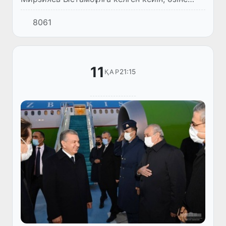
арналған резиденцияда Түркітілдес
8061
мемлекеттер ынтымақтастық кеңесінің Бас
хатшысы Бағдад Әмреевті қ...
11
21:15
ҚАР