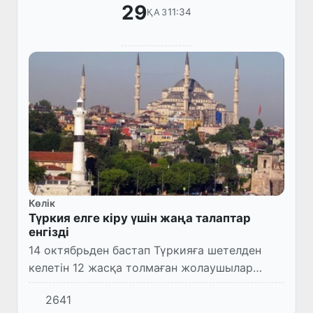
29
11:34
ҚАЗ
Көлік
Түркия елге кіру үшін жаңа талаптар
енгізді
14 октябрьден бастап Түркияға шетелден
келетін 12 жасқа толмаған жолаушылар
SARS-COV-2 теріс ПТР сынамасын көрсетпей
2641
қабылданады. Айта кету керек, бұған дейін