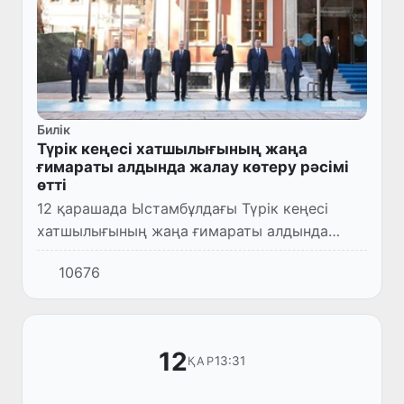
Билік
Түрік кеңесі хатшылығының жаңа
ғимараты алдында жалау көтеру рәсімі
өтті
12 қарашада Ыстамбұлдағы Түрік кеңесі
хатшылығының жаңа ғимараты алдында
жалау көтеру рәсімі өтті.
10676
12
13:31
ҚАР