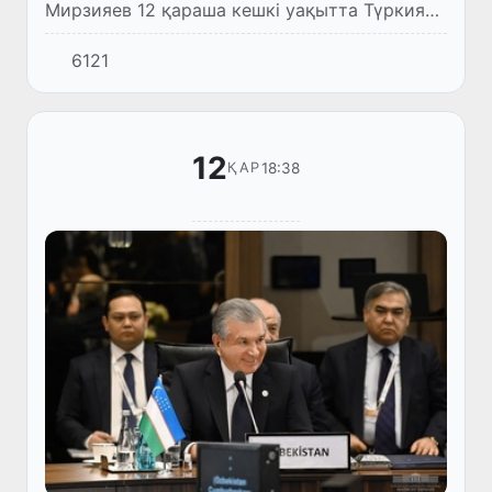
Мирзияев 12 қараша кешкі уақытта Түркия
Республикасының Президенті Режеп Тайып
6121
Ердоғанмен кездесті.
12
18:38
ҚАР