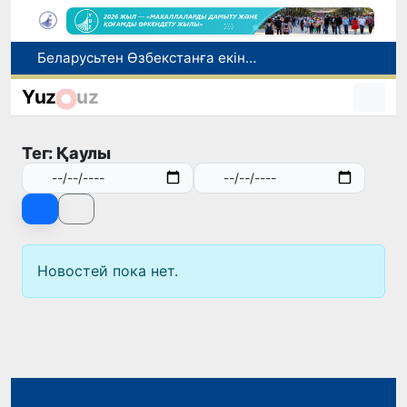
Беларусьтен Өзбекстанға екінші тікелей жүк пойызы жөнелтілді
Адам саудасынан зардап шеккен азаматтар әлеуметтік қызметтермен қамтылады
Yuz
uz
Тарихи күн: Өзбекстанның «Самарқант-2028» жасанды серігі орбитаға сәтті шығарылды
Бүгін оқуды көшіру бойынша өтініштерді қабылдаудың соңғы күні
Тег: Қаулы
Жарты жылда Өзбекстанда қанша егіз сәби дүниеге келді?
Новостей пока нет.