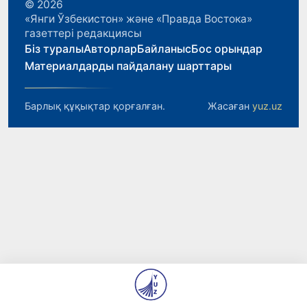
© 2026
«Янги Ўзбекистон» және «Правда Востока»
газеттері редакциясы
Біз туралы
Авторлар
Байланыс
Бос орындар
Материалдарды пайдалану шарттары
Барлық құқықтар қорғалған.
Жасаған
yuz.uz