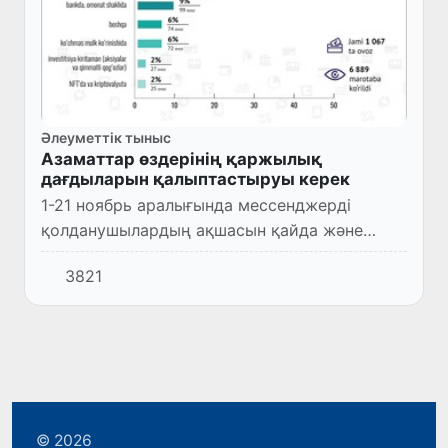
Әлеуметтік тыныс
Азаматтар өздерінің қаржылық
дағдыларын қалыптастыруы керек
1-21 ноябрь аралығында мессенджерді
қолданушылардың ақшасын қайда және
қандай түрде сақтайтынын анықтау
3821
мақсатында «Қоғамдық пікір» Telegram-
арнасы арқылы сауалнама жүргізілді.
© 2026