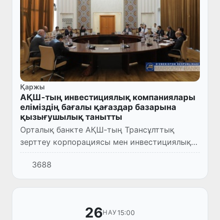
Қаржы
АҚШ-тың инвестициялық компаниялары
еліміздің бағалы қағаздар базарына
қызығушылық танытты
Орталық банкте АҚШ-тың Трансұлттық
зерттеу корпорациясы мен инвестициялық
компаниялардың өкілдерімен кездесу өтті.
3688
26
15:00
НАУ