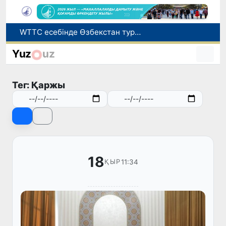
WTTC есебінде Өзбекстан туризмнің өсу қарқыны бойынша Орталық Азияда бірінші орынға шықты
Мүмкіндігі шектеулі талапкерлерге қабылдау емтихандарында қосымша уақыт беріледі
Yuz
uz
Беларусьтен Өзбекстанға екінші тікелей жүк пойызы жөнелтілді
Адам саудасынан зардап шеккен азаматтар әлеуметтік қызметтермен қамтылады
Тег: Қаржы
Жарты жылда Өзбекстанда қанша егіз сәби дүниеге келді?
18
11:34
ҚЫР