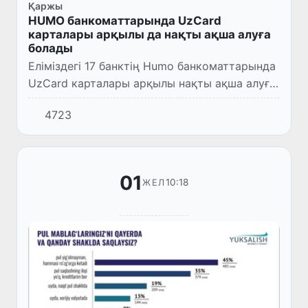
Қаржы
HUMO банкоматтарында UzCard
карталары арқылы да нақты ақша алуға
болады
Еліміздегі 17 банктің Humo банкоматтарында
UzCard карталары арқылы нақты ақша алуға
мүмкіндік туды.
4723
01
10:18
ЖЕЛ