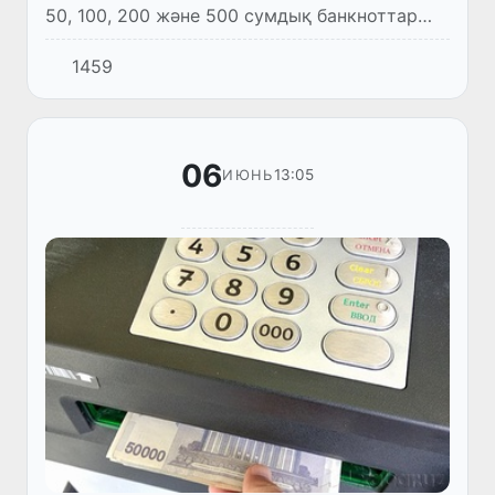
50, 100, 200 және 500 сумдық банкноттар
мен 50 және 100 сумдық монеталар Орталық
1459
банктің Есеп-қисап касса орталықтары
арқылы қабылданад...
06
13:05
ИЮНЬ