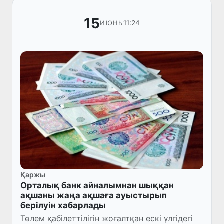
15
11:24
ИЮНЬ
Қаржы
Орталық банк айналымнан шыққан
ақшаны жаңа ақшаға ауыстырып
берілуін хабарлады
Төлем қабілеттілігін жоғалтқан ескі үлгідегі