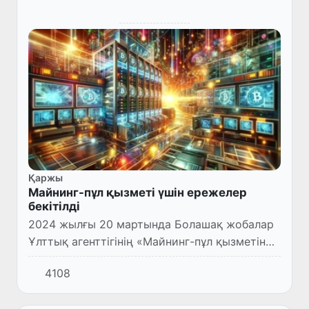
Қаржы
Майнинг-пұл қызметі үшін ережелер
бекітілді
2024 жылғы 20 мартында Болашақ жобалар
Ұлттық агенттігінің «Майнинг-пұл қызметін
жүзеге асыру ережелерін бекіту туралы»
4108
3507-санды бұйрығы (АВ тізілім нөмірі)
қабылданды.