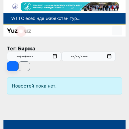
WTTC есебінде Өзбекстан туризмнің өсу қарқыны бойынша Орталық Азияда бірінші орынға шықты
Мүмкіндігі шектеулі талапкерлерге қабылдау емтихандарында қосымша уақыт беріледі
Yuz
uz
Беларусьтен Өзбекстанға екінші тікелей жүк пойызы жөнелтілді
Адам саудасынан зардап шеккен азаматтар әлеуметтік қызметтермен қамтылады
Тег: Биржа
Жарты жылда Өзбекстанда қанша егіз сәби дүниеге келді?
Новостей пока нет.