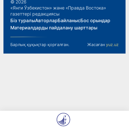
© 2026
«Янги Ўзбекистон» және «Правда Востока»
газеттері редакциясы
Біз туралы
Авторлар
Байланыс
Бос орындар
Материалдарды пайдалану шарттары
Барлық құқықтар қорғалған.
Жасаған
yuz.uz