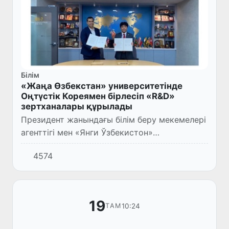
Білім
«Жаңа Өзбекстан» университетінде
Оңтүстік Кореямен бірлесіп «R&D»
зертханалары құрылады
Президент жанындағы білім беру мекемелері
агенттігі мен «Янги Ўзбекистон»
университетінің өкілдерінен құралған
4574
делегация Оңтүстік Кореяда нәтижелі
кездесулер өткізуде. Келесі диало...
19
10:24
ТАМ