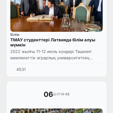
Білім
ТМАУ студенттері Латвияда білім алуы
мүмкін
2022 жылғы 11-12 июль күндері Ташкент
мемлекеттік аграрлық университетінің
Халықаралық ынтымақтастық бойынша
4531
проректоры Алишер Хасанов
басшылығындағы делегация Өзбекстан
Республика...
06
14:48
ШІЛ