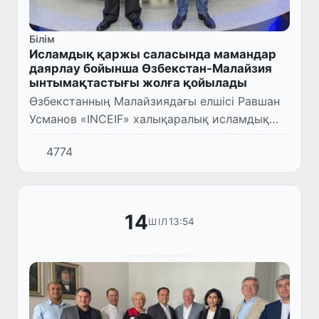
Білім
Исламдық қаржы саласында мамандар
даярлау бойынша Өзбекстан-Малайзия
ынтымақтастығы жолға қойылады
Өзбекстанның Малайзиядағы елшісі Равшан
Усманов «INCEIF» халықаралық исламдық
қаржы университетінің президенті және бас
4774
директоры Азми Омармен кездесті.
14
13:54
ШІЛ