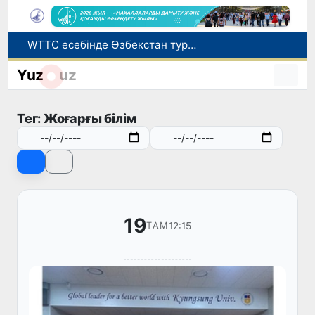
WTTC есебінде Өзбекстан туризмнің өсу қарқыны бойынша Орталық Азияда бірінші орынға шықты
Мүмкіндігі шектеулі талапкерлерге қабылдау емтихандарында қосымша уақыт беріледі
Yuz
uz
Беларусьтен Өзбекстанға екінші тікелей жүк пойызы жөнелтілді
Адам саудасынан зардап шеккен азаматтар әлеуметтік қызметтермен қамтылады
Тег: Жоғарғы білім
Жарты жылда Өзбекстанда қанша егіз сәби дүниеге келді?
19
12:15
ТАМ