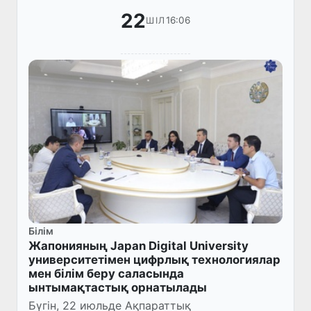
22
16:06
ШІЛ
Білім
Жапонияның Japan Digital University
университетімен цифрлық технологиялар
мен білім беру саласында
ынтымақтастық орнатылады
Бүгін, 22 июльде Ақпараттық