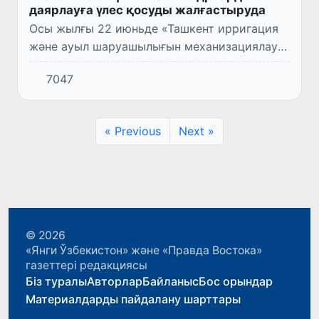
даярлауға үлес қосуды жалғастыруда
Осы жылғы 22 июньде «Ташкент ирригация
және ауыл шаруашылығын механизациялау
инженерлері институты» Ұлттық зерттеу
7047
Университетінің бітірушілеріне салтанатты
түрде диплом тапсыру р...
« Previous
Next »
© 2026
«Янги Ўзбекистон» және «Правда Востока»
газеттері редакциясы
Біз туралы
Авторлар
Байланыс
Бос орындар
Материалдарды пайдалану шарттары