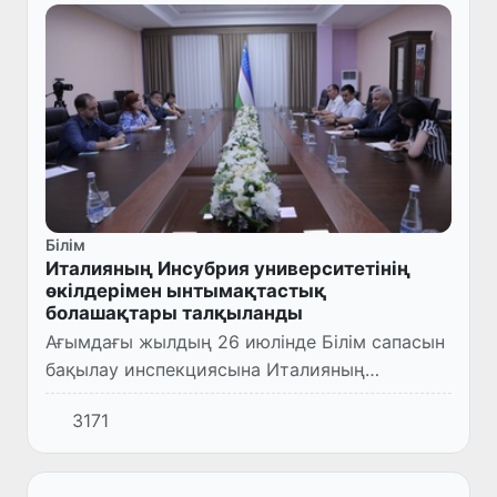
Білім
Италияның Инсубрия университетінің
өкілдерімен ынтымақтастық
болашақтары талқыланды
Ағымдағы жылдың 26 июлінде Білім сапасын
бақылау инспекциясына Италияның
Инсубриа университетінің өкілдері келді.
3171
Инсубрия университетінің профессорлары
Мауро Фасано мырза, Поззо...