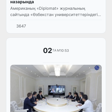
назарында
Американың «Diplomat» журналының
сайтында «Өзбекстан университеттеріндегі
гендерлік айырмашылықты жою» атты
3647
мақала жарияланды.
02
10:53
ТАМ