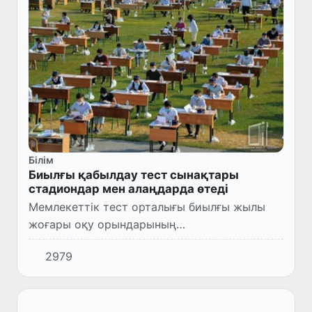
Білім
Биылғы қабылдау тест сынақтары
стадиондар мен алаңдарда өтеді
Мемлекеттік тест орталығы биылғы жылы
жоғары оқу орындарының
бакалавриаттарына қабылдау тестілері
2979
стадиондар мен алаңдарда өтетінін
хабарлады.