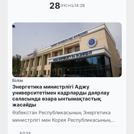
28
14:28
ИЮНЬ
Білім
Энергетика министрлігі Аджу
университетімен кадрларды даярлау
саласында өзара ынтымақтастық
жасайды
Өзбекстан Республикасының Энергетика
министрлігі мен Корея Республикасының
Ташкент қаласындағы Аджу университеті
5035