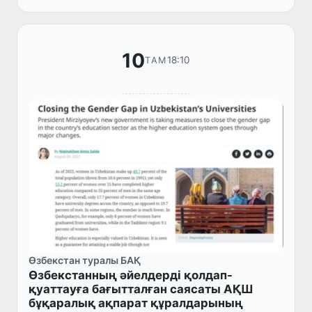
ректоры Хан Чон Сокпен кездесу...
10
18:10
ТАМ
Өзбекстан туралы БАҚ
Өзбекстанның әйелдерді қолдап-
қуаттауға бағытталған саясаты АҚШ
бұқаралық ақпарат құралдарының