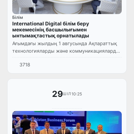
Білім
International Digital білім беру
мекемесінің басшылығымен
ынтымақтастық орнатылады
Ағымдағы жылдың 1 авгусында Ақпараттық
технологияларды және коммуникацияларды
дамыту министрі Шерзод Шерматов
3718
International Digital білім беру мекемесінің
негізін қалаушы Ибрагим...
29
10:25
ШІЛ