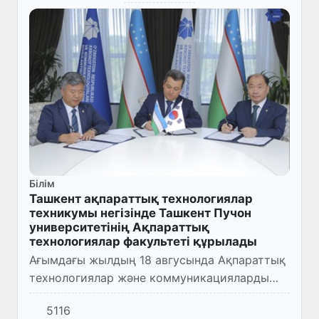
Білім
Ташкент ақпараттық технологиялар
техникумы негізінде Ташкент Пучон
университетінің Ақпараттық
технологиялар факультеті құрылады
Ағымдағы жылдың 18 авгусында Ақпараттық
технологиялар және коммуникацияларды
дамыту министрі Шерзод Шерматов
5116
Оңтүстік Кореяның Пучон университетінің