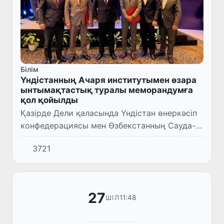
Білім
Үндістанның Ачаря институтымен өзара
ынтымақтастық туралы меморандумға
қол қойылды
Қазірде Дели қаласында Үндістан өнеркәсіп
конфедерациясы мен Өзбекстанның Сауда-
өнеркәсіп палатасымен ынтымақтастықта
3721
Үндістан-Өзбекстан бизнес-форумы өтуде.
27
11:48
ШІЛ