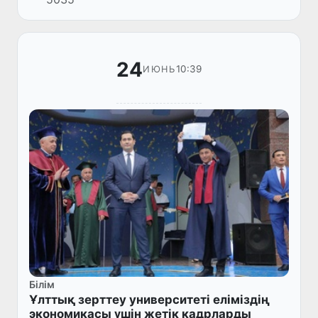
арасында кадрларды даярлау саласындағы
өзара ынтымақтастық туралы м...
24
10:39
ИЮНЬ
Білім
Ұлттық зерттеу университеті еліміздің
экономикасы үшін жетік кадрларды