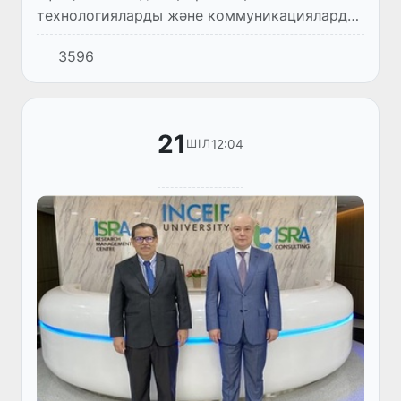
технологияларды және коммуникацияларды
дамыту министрі Шерзод Шерматов
3596
Жапония Japan Digital University
университеті Қамқоршылық кеңесінің
төрағасы, «Di...
21
12:04
ШІЛ