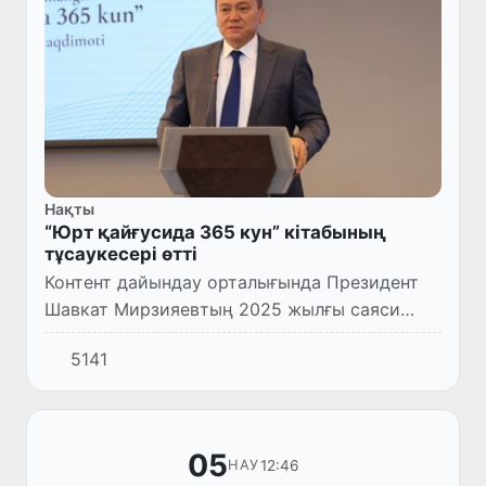
Нақты
“Юрт қайғусида 365 кун” кітабының
тұсаукесері өтті
Контент дайындау орталығында Президент
Шавкат Мирзияевтың 2025 жылғы саяси
қызметі мен елде жүзеге асырылған
5141
реформаларға арналған “Юрт қайғусида 365
кун” атты кітаптың тұсаукесері...
05
12:46
НАУ