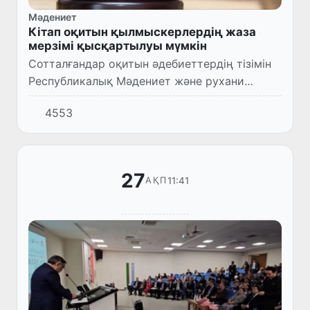
Мәдениет
Кітап оқитын қылмыскерлердің жаза
мерзімі қысқартылуы мүмкін
Сотталғандар оқитын әдебиеттердің тізімін
Республикалық Мәдениет және рухани
орталығы бекітеді.
4553
27
11:41
АҚП