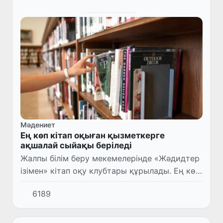
Мәдениет
Ең көп кітап оқыған қызметкерге
ақшалай сыйақы беріледі
Жалпы білім беру мекемелерінде «Жәдидтер
ізімен» кітап оқу клубтары құрылады. Ең көп
кітап оқыған 100-дікке енген оқушы мен
6189
студенттің әрқайсысына базалық есептік
мөлшерлеменің (Б...