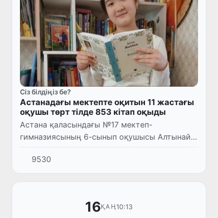
Сіз білдіңіз бе?
Астанадағы мектепте оқитын 11 жастағы
оқушы төрт тілде 853 кітап оқыды
Астана қаласындағы №17 мектеп-
гимназиясының 6-сынып оқушысы Алтынай
Өтеубаева астана мектептері арасында ең
9530
көп кітап оқыған оқушы атанды.
16
10:13
ҚАҢ