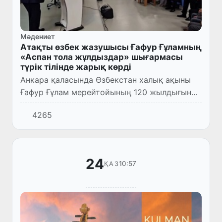
Мәдениет
Атақты өзбек жазушысы Ғафур Ғұламның
«Аспан тола жұлдыздар» шығармасы
түрік тілінде жарық көрді
Анкара қаласында Өзбекстан халық ақыны
Ғафур Ғұлам мерейтойының 120 жылдығына
орай түрік тілінде жарық көрген «Аспан тола
4265
жұлдыздар» атты кітабының тұсаукесері
өтті.
24
10:57
ҚАЗ