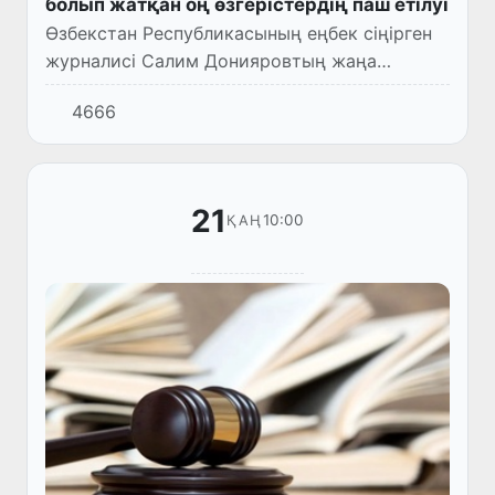
болып жатқан оң өзгерістердің паш етілуі
Өзбекстан Республикасының еңбек сіңірген
журналисі Салим Донияровтың жаңа
кітабының тұсаукесері өтті.
4666
21
10:00
ҚАҢ