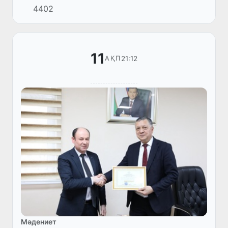
4402
11
21:12
АҚП
Мәдениет