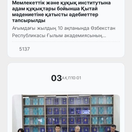
Мемлекеттік және құқық институтына
адам құқықтары бойынша Қытай
мәдениетіне қатысты әдебиеттер
тапсырылды
Ағымдағы жылдың 10 ақпанында Өзбекстан
Республикасы Ғылым академиясының
Мемлекеттік және құқық институтында
5137
маңызды рухани-ағартушылық іс-шара өтті.
03
10:01
АҚП