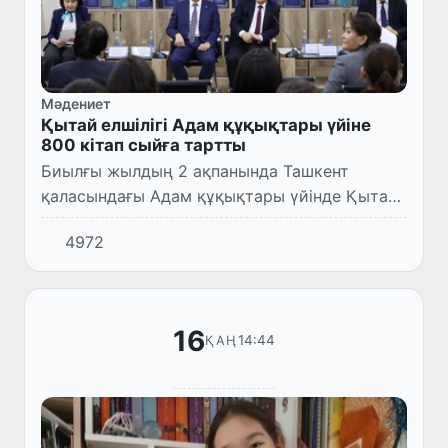
Мәдениет
Қытай елшілігі Адам құқықтары үйіне
800 кітап сыйға тартты
Биылғы жылдың 2 ақпанында Ташкент
қаласындағы Адам құқықтары үйінде Қытай
Халық Республикасының Төрағасы Си
4972
Цзиньпиннің өзбек тілінде жарық көрген
«Мемлекеттік басқару туралы», «Ад...
16
14:44
ҚАҢ