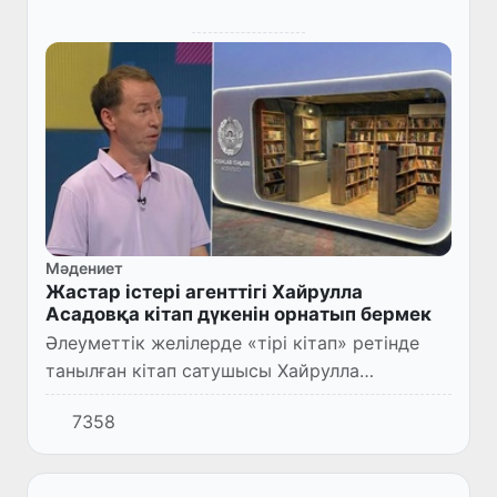
Мәдениет
Жастар істері агенттігі Хайрулла
Асадовқа кітап дүкенін орнатып бермек
Әлеуметтік желілерде «тірі кітап» ретінде
танылған кітап сатушысы Хайрулла
Асадовтың 20 мың сумға сатып алу чегін
7358
бермегені және 20 мың сумды онлайн
бақылау кассалық аппаратының жа...