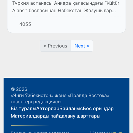
Түркия астанасы Анкара қаласындағы “Kültür
Ajansı” баспасынан Өзбекстан Жазушылар
бірлестігінің мүшесі, Өзбекстанға еңбегі
4055
сіңген журналист Қулман Очилдың “Erkekçe
sözüm” («Жігітті...
« Previous
Next »
© 2026
«Янги Ўзбекистон» және «Правда Востока»
газеттері редакциясы
Біз туралы
Авторлар
Байланыс
Бос орындар
Материалдарды пайдалану шарттары