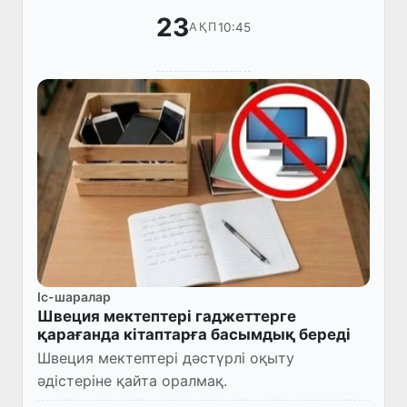
23
10:45
АҚП
Іс-шаралар
Швеция мектептері гаджеттерге
қарағанда кітаптарға басымдық береді
Швеция мектептері дәстүрлі оқыту
әдістеріне қайта оралмақ.