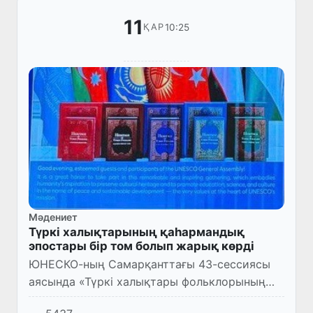
11
10:25
ҚАР
Мәдениет
Түркі халықтарының қаһармандық
эпостары бір том болып жарық көрді
ЮНЕСКО-ның Самарқанттағы 43-сессиясы
аясында «Түркі халықтары фольклорының
көп томдық» жинағының бірінші томының