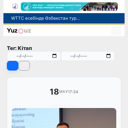
Мүмкіндігі шектеулі талапкерлерге қабылдау емтихандарында қосымша уақыт беріледі
Беларусьтен Өзбекстанға екінші тікелей жүк пойызы жөнелтілді
Yuz
uz
Адам саудасынан зардап шеккен азаматтар әлеуметтік қызметтермен қамтылады
Жарты жылда Өзбекстанда қанша егіз сәби дүниеге келді?
Тег: Кітап
WTTC есебінде Өзбекстан туризмнің өсу қарқыны бойынша Орталық Азияда бірінші орынға шықты
18
17:34
МАУ