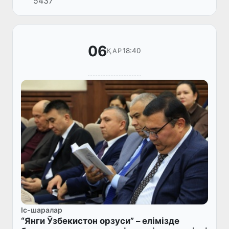
5437
тұсаукесері өтті.
06
18:40
ҚАР
Іс-шаралар
“Янги Ўзбекистон орзуси” – елімізде