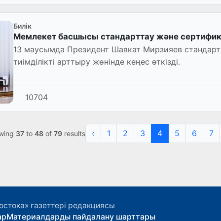
Билік
Мемлекет басшысы стандарттау және сертифика
13 маусымда Президент Шавкат Мирзияев стандарт
тиімділікті арттыру жөнінде кеңес өткізді.
10704
‹
1
2
3
4
5
6
7
wing
37
to
48
of
79
results
остока» газеттері редакциясы
ар
Материалдарды пайдалану шарттары