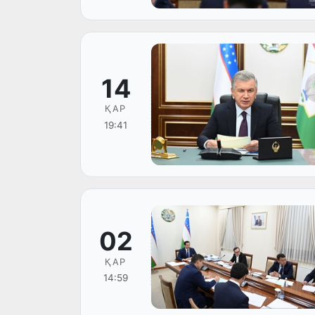
14
ҚАР
19:41
02
ҚАР
14:59