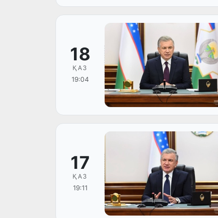
18
ҚАЗ
19:04
17
ҚАЗ
19:11