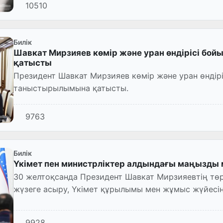
10510
Билік
Шавкат Мирзияев көмір және уран өндірісі б
қатысты
Президент Шавкат Мирзияев көмір және уран өндір
таныстырылымына қатысты.
9763
Билік
Үкімет пен министрліктер алдындағы маңызды м
30 желтоқсанда Президент Шавкат Мирзияевтің тө
жүзеге асыру, Үкімет құрылымы мен жұмыс жүйесін 
жылға арналған ә...
9928