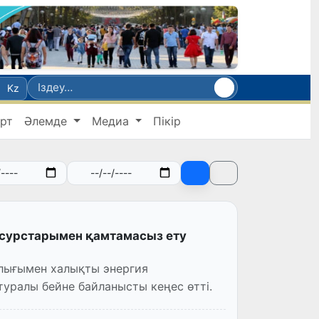
Kz
рт
Әлемде
Медиа
Пікір
сурстарымен қамтамасыз ету
алығымен халықты энергия
уралы бейне байланысты кеңес өтті.