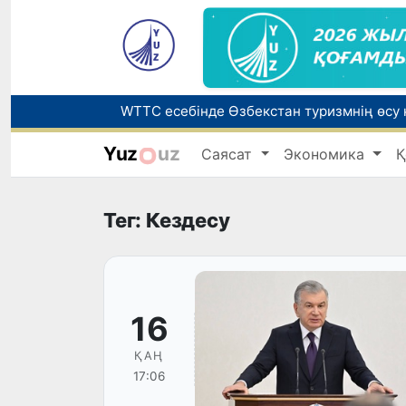
Yuz
uz
Саясат
Экономика
Қ
Беларусьтен Өзбекстанға екінші тікелей
Жарты жылда Өзбекстанда қанша егіз сә
Тег: Кездесу
16
ҚАҢ
17:06