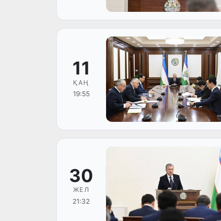
11
ҚАҢ
19:55
30
ЖЕЛ
21:32