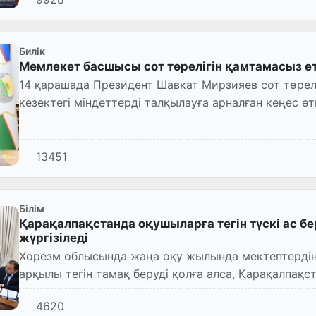
Билік
Мемлекет басшысы сот төрелігін қамтамасыз ет
14 қарашада Президент Шавкат Мирзияев сот төреліг
кезектегі міндеттерді талқылауға арналған кеңес өтк
13451
Білім
Қарақалпақстанда оқушыларға тегін түскі ас б
жүргізіледі
Хорезм облысында жаңа оқу жылында мектептерді
арқылы тегін тамақ беруді қолға алса, Қарақалпақс
асырылған жоқ.
4620