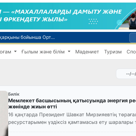
WTTC есебінде Өзбекстан туризмнің өсу қарқыны бойынша Орталық Азияда бірінші орынға шықты
Мүмкіндігі шектеулі талапкерлерге қабылдау емтихандарында қосымша уақыт беріледі
оғам
Ғылым және білім
Мәдениет
Туризм
Спо
 жүк пойызы жөнелтілді
Адам саудасынан зардап шеккен азаматтар әлеуметтік қызметтермен қамтылады
би дүниеге келді?
Билік
Мемлекет басшысының қатысуында энергия ре
жөнінде жиын өтті
16 қаңтарда Президент Шавкат Мирзияевтің төрағ
ресурстарымен үздіксіз қамтамасыз ету шаралары т