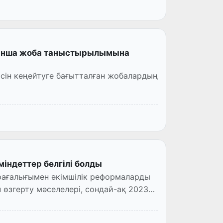
ойынша жоба таныстырылымына
ісін кеңейтуге бағытталған жобалардың
індеттер белгілі болды
рағалығымен әкімшілік реформаларды
өзгерту мәселелері, сондай-ақ 2023