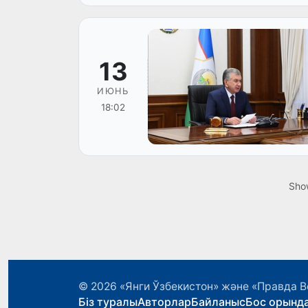
13
ИЮНЬ
18:02
Sho
© 2026
«Янги Ўзбекистон» және «Правда В
Біз туралы
Авторлар
Байланыс
Бос орынд