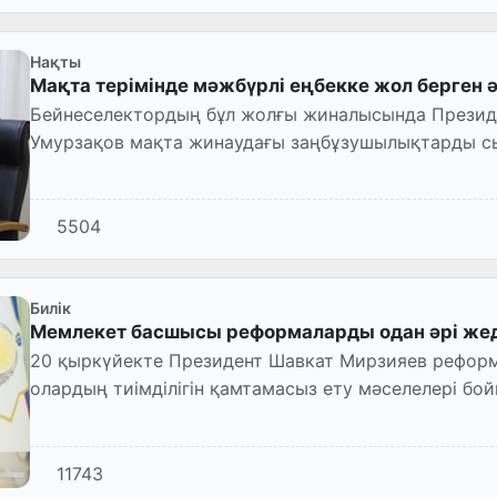
Нақты
Мақта терімінде мәжбүрлі еңбекке жол берген
Бейнеселектордың бұл жолғы жиналысында Президе
Умурзақов мақта жинаудағы заңбұзушылықтарды сы
5504
Билік
Мемлекет басшысы реформаларды одан әрі жеде
20 қыркүйекте Президент Шавкат Мирзияев реформ
олардың тиімділігін қамтамасыз ету мәселелері бой
11743