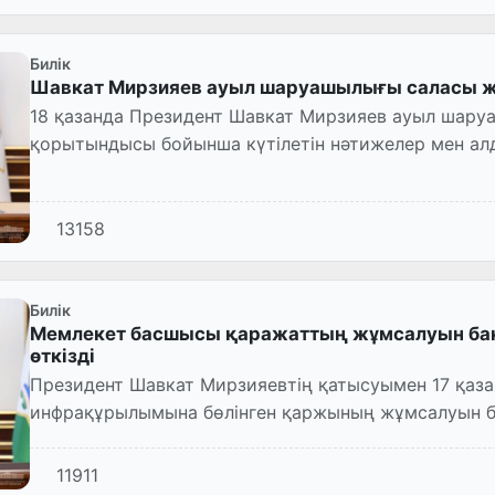
Билік
Шавкат Мирзияев ауыл шаруашылығы саласы жө
18 қазанда Президент Шавкат Мирзияев ауыл шар
қорытындысы бойынша күтілетін нәтижелер мен алд
арналған кеңес өткізді.
13158
Билік
Мемлекет басшысы қаражаттың жұмсалуын бақ
өткізді
Президент Шавкат Мирзияевтің қатысуымен 17 қаза
инфрақұрылымына бөлінген қаржының жұмсалуын ба
11911