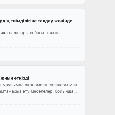
дің тиімділігіне талдау жөнінде
ика салаларына бағытталған
.
жиын өткізді
қы маусымда экономика салалары мен
амтамасыз ету мәселелері бойынша