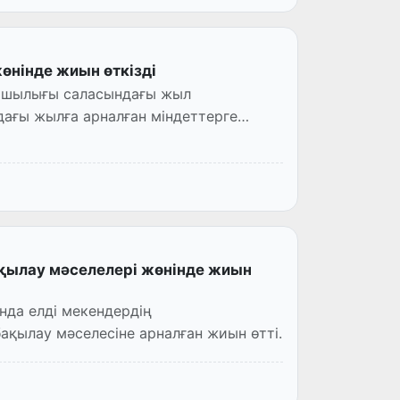
нінде жиын өткізді
уашылығы саласындағы жыл
ағы жылға арналған міндеттерге
ылау мәселелері жөнінде жиын
нда елді мекендердің
қылау мәселесіне арналған жиын өтті.