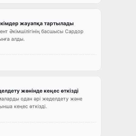
 әкімдер жауапқа тартылады
нт Әкімшілігінің басшысы Сардор
нға алды.
лдету жөнінде кеңес өткізді
аларды одан әрі жеделдету және
ынша кеңес өткізді.