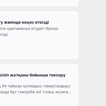
у жөнінде кеңес өткізді
ін қамтамасыз етудегі бірінші
ізді.
еріліп жатқаны бойынша тексеру
ң 94 пайызы қоғамдық тамақтандыру
танда бұл тәжірибе әлі толық жүзеге