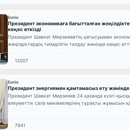
Билік
Президент экономикаға бағытталған жеңілдіктер
кеңес өткізді
Президент Шавкат Мирзияевтің қатысуымен эконом
жеңілдіктердің тиімділігін талдау жөнінде кеңес өтті
12007
Билік
Президент энергиямен қамтамасыз ету жөнінде 
Президент Шавкат Мирзияев 24 қазанда күзгі-қыс
әлеуметтік сала мекемелерінің тұрақты жұмысын қ
кеңес өткізді.
7941