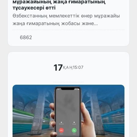
мұражайының жаңа ғимаратының
тұсаукесері өтті
Өзбекстанның мемлекеттік өнер мұражайы
жаңа ғимаратының жобасы және
Самарқанттағы «Ұлы Жібек жолы»
6862
мұражайының алғашқы концепциясы
ұсынылды.
17
15:07
ҚАҢ