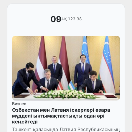
09
23:38
АҚП
Бизнес
Өзбекстан мен Латвия іскерлері өзара
мүдделі ынтымақтастықты одан әрі
кеңейтеді
Ташкент қаласында Латвия Республикасының