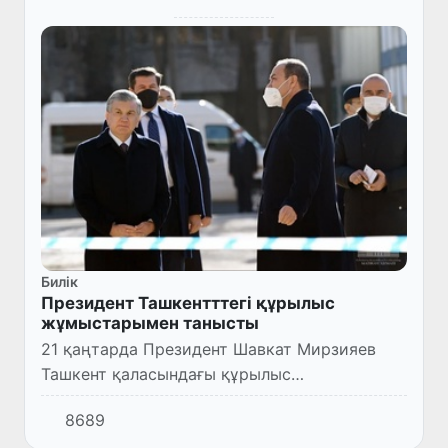
Билік
Президент Ташкентттегі құрылыс
жұмыстарымен танысты
21 қаңтарда Президент Шавкат Мирзияев
Ташкент қаласындағы құрылыс
жұмыстарымен танысты.
8689