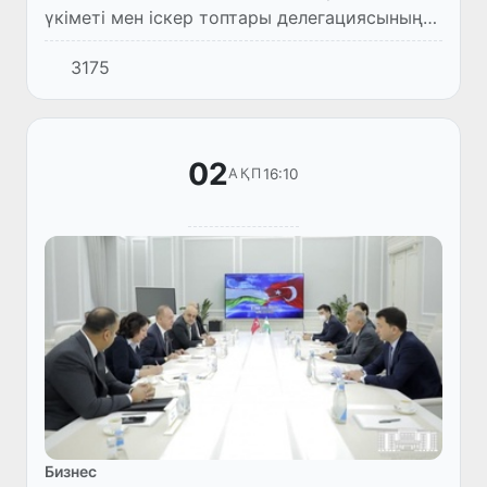
үкіметі мен іскер топтары делегациясының
Өзбекстан Республикасына сапары аясында
3175
Өзбекстан-Латвия бизнес форумы өтті.
02
16:10
АҚП
Бизнес