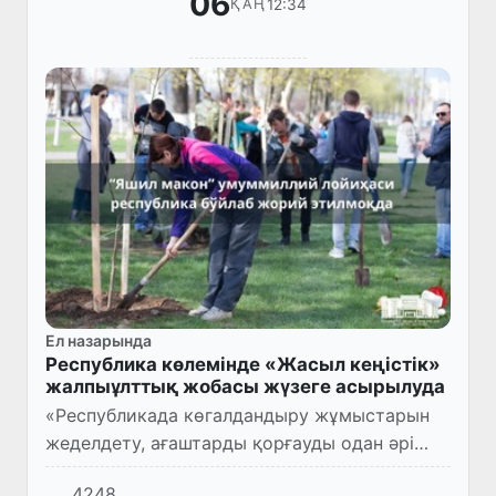
06
12:34
ҚАҢ
Ел назарында
Республика көлемінде «Жасыл кеңістік»
жалпыұлттық жобасы жүзеге асырылуда
«Республикада көгалдандыру жұмыстарын
жеделдету, ағаштарды қорғауды одан әрі
тиімді ұйымдастыру іс-шаралары туралы»
4248