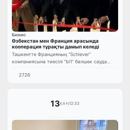
Бизнес
Өзбекстан мен Франция арасында
кооперация тұрақты дамып келеді
Ташкентте Францияның “Schiever”
компаниясына тиесілі “bi1” бөлшек сауда
дүкендері ашылды.
2726
13
12:33
ҚАҢ