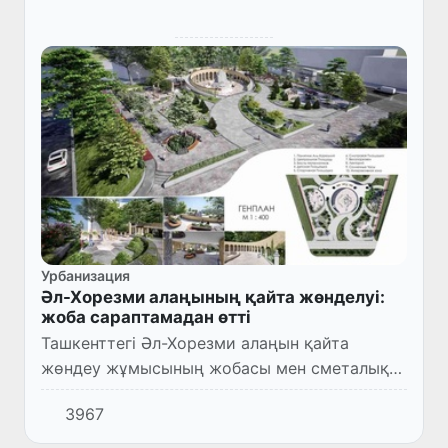
Урбанизация
Әл-Хорезми алаңының қайта жөнделуі:
жоба сараптамадан өтті
Ташкенттегі Әл-Хорезми алаңын қайта
жөндеу жұмысының жобасы мен сметалық
құжаттамасы сараптамадан өтті. Келесі
3967
басқыш – алаң құрылысы және абаттандыру
істерін жүргізетін мердігерл...