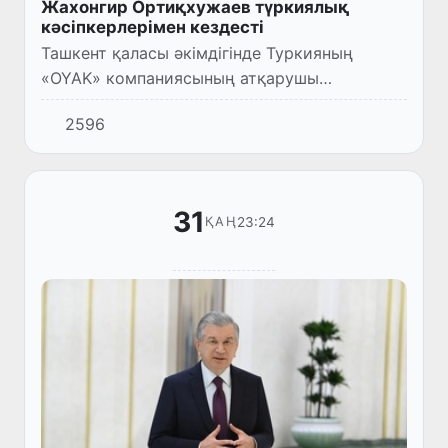
Жахонгир Ортиқхужаев түркиялық
кәсіпкерлерімен кездесті
Ташкент қаласы әкімдігінде Туркияның
«OYAK» компаниясының атқарушы
директоры Сулейман Саваш Эрдем
2596
басшылығындағы кәсіпкерлермен кездесу
өтті.
31
23:24
ҚАҢ