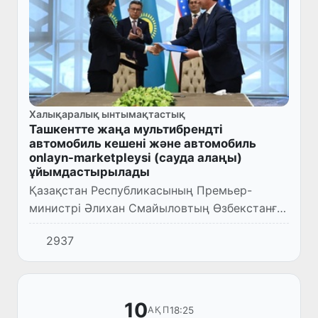
Халықаралық ынтымақтастық
Ташкентте жаңа мультибрендті
автомобиль кешені және автомобиль
onlayn-marketpleysi (сауда алаңы)
ұйымдастырылады
Қазақстан Республикасының Премьер-
министрі Әлихан Смайыловтың Өзбекстанға
ресми сапарына «UzAuto» компаниясы мен
2937
«Allur Group» АҚ (Қазақстан) арасында қол
қойылған ынтымақтастық ту...
10
18:25
АҚП