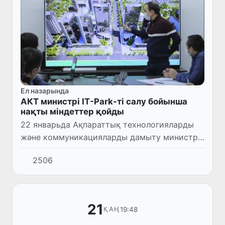
Ел назарында
АКТ министрі ІТ-Park-ті салу бойынша
нақты міндеттер қойды
22 январьда Ақпараттық технологияларды
және коммуникацияларды дамыту министрі
Ш. Шерматов Ташкент қаласындағы
2506
Бағдарламалық қамтамасыз ету және
ақпараттық технологиялар технологиял...
21
19:48
ҚАҢ