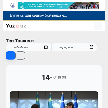
1 тамыздан бастап сирек кездесетін жабайы жануарларды аулауға тыйым салынады
Өзбекстан СІМ басшысы Бахтиёр Саидов Үндістан Президентімен екіжақты байланыстарды нығайту мәселелерін талқылады
Yuz
uz
Грекияда өрт сөндіру тікұшақтарының соқтығысуынан екі адам қаза тапты
Тарихи күн: Өзбекстанның «Самарқант-2028» жасанды серігі орбитаға сәтті шығарылды
Тег: Ташкент
Бүгін оқуды көшіру бойынша өтініштерді қабылдаудың соңғы күні
14
19:09
АҚП