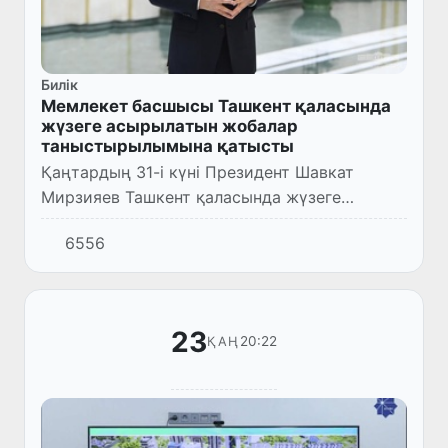
Билік
Мемлекет басшысы Ташкент қаласында
жүзеге асырылатын жобалар
таныстырылымына қатысты
Қаңтардың 31-і күні Президент Шавкат
Мирзияев Ташкент қаласында жүзеге
асырылатын жобалар таныстырылымына
6556
қатысты.
23
20:22
ҚАҢ