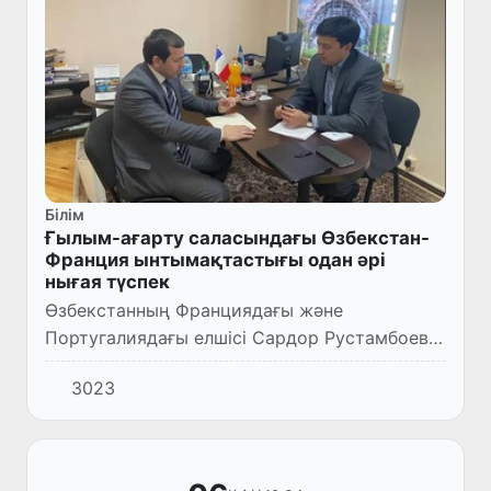
Білім
Ғылым-ағарту саласындағы Өзбекстан-
Франция ынтымақтастығы одан әрі
нығая түспек
Өзбекстанның Франциядағы және
Португалиядағы елшісі Сардор Рустамбоев
Ташкенттегі «Alliance Francaise» ұйымының
3023
директоры Дилшод Ахмедовпен кездесті.