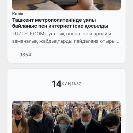
Көлік
Ташкент метрополитенінде ұялы
байланыс пен интернет іске қосылды
«UZTELECOM» ұлттық операторы арнайы
заманалық жабдықтарды пайдалана отырып,
метрополитенді жоғары технологиялық
9854
байланыспен қамтамасыз ету бойынша
ауқымды жобаны жүзеге асырды.
14
11:57
ҚАҢ