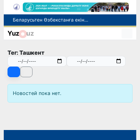
Беларусьтен Өзбекстанға екінші тікелей жүк пойызы жөнелтілді
Адам саудасынан зардап шеккен азаматтар әлеуметтік қызметтермен қамтылады
Yuz
uz
Тарихи күн: Өзбекстанның «Самарқант-2028» жасанды серігі орбитаға сәтті шығарылды
Бүгін оқуды көшіру бойынша өтініштерді қабылдаудың соңғы күні
Тег: Ташкент
Жарты жылда Өзбекстанда қанша егіз сәби дүниеге келді?
Новостей пока нет.