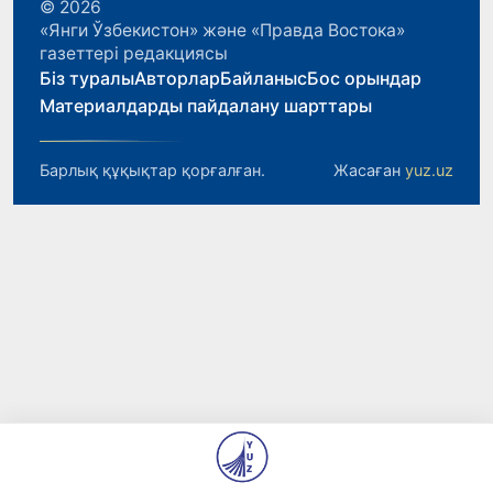
© 2026
«Янги Ўзбекистон» және «Правда Востока»
газеттері редакциясы
Біз туралы
Авторлар
Байланыс
Бос орындар
Материалдарды пайдалану шарттары
Барлық құқықтар қорғалған.
Жасаған
yuz.uz