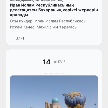
Иран Ислам Республикасының
делегациясы Бұхараның көрікті жерлерін
аралады
Осы күндері Иран Ислам Республикасы
Ислам Кеңесі Мәжілісінің төрағасы
Мухаммад Боқир Қалибоф басшылығындағы
3771
делегация мүшелері ресми сапармен
елімізде жүр.
14
17:18
ШІЛ