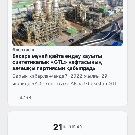
Өнеркәсіп
Бұхара мұнай қайта өңдеу зауыты
синтетикалық «GTL» нафтасының
алғашқы партиясын қабылдады
Бұрын хабарланғандай, 2022 жылғы 29
июньде «Узбекнефтгаз» АҚ «Uzbekistan GTL»
зауыты Өзбекстан мұнай-химия өнеркәсібі
4768
тарихындағы алғашқы синтетикалық дизель
өнімдерінің өндірілге...
21
15:40
ШІЛ