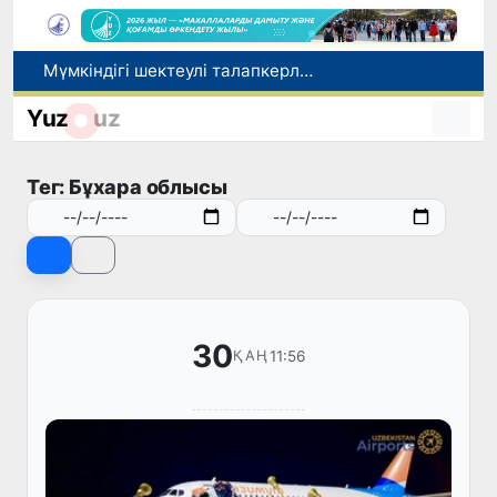
Мүмкіндігі шектеулі талапкерлерге қабылдау емтихандарында қосымша уақыт беріледі
Беларусьтен Өзбекстанға екінші тікелей жүк пойызы жөнелтілді
Yuz
uz
Адам саудасынан зардап шеккен азаматтар әлеуметтік қызметтермен қамтылады
Жарты жылда Өзбекстанда қанша егіз сәби дүниеге келді?
Тег: Бұхара облысы
WTTC есебінде Өзбекстан туризмнің өсу қарқыны бойынша Орталық Азияда бірінші орынға шықты
30
11:56
ҚАҢ