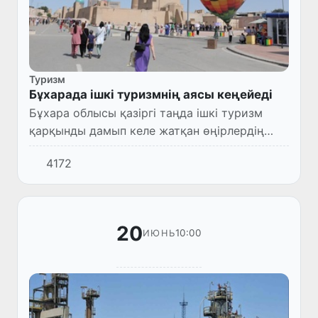
Туризм
Бұхарада ішкі туризмнің аясы кеңейеді
Бұхара облысы қазіргі таңда ішкі туризм
қарқынды дамып келе жатқан өңірлердің
бірі. Биыл бұл өңірде жергілікті саяхатшылар
4172
ағынын арттыруға бағытталған «Өзбекстан
бойынша саяхат жа...
20
10:00
ИЮНЬ