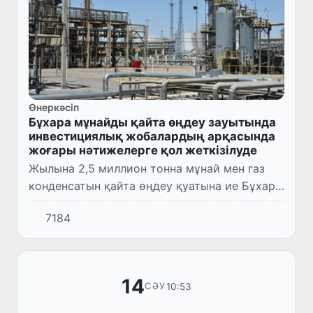
Өнеркәсіп
Бұхара мұнайды қайта өңдеу зауытында
инвестициялық жобалардың арқасында
жоғары нәтижелерге қол жеткізілуде
Жылына 2,5 миллион тонна мұнай мен газ
конденсатын қайта өңдеу қуатына ие Бұхара
мұнайды қайта өңдеу зауыты 1997 жылдың
7184
22 августында тайдалануға тапсырылған.
Бүгінде ірі инвестция...
14
10:53
СӘУ