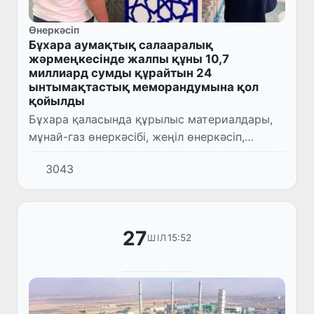
Өнеркәсіп
Бұхара аумақтық салааралық
жәрмеңкесінде жалпы құны 10,7
миллиард сумды құрайтын 24
ынтымақтастық меморандумына қол
қойылды
Бұхара қаласында құрылыс материалдары,
мұнай-газ өнеркәсібі, жеңіл өнеркәсіп,
қаракөлшілік, ауыл және су шаруашылығы,
3043
туризм саласы кәсіпорындарының
қатысуымен Аумақтық салааралық...
27
15:52
ШІЛ