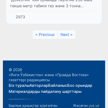
текше метр табиғи газ және 3 тонна
конденсат алынатын жаңа ұңғыма ашылды.
2973
« Previous
Next »
© 2026
«Янги Ўзбекистон» және «Правда Востока»
газеттері редакциясы
Біз туралы
Авторлар
Байланыс
Бос орындар
Материалдарды пайдалану шарттары
Барлық құқықтар қорғалған.
Жасаған
yuz.uz