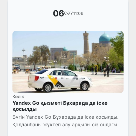
06
11:06
СӘУ
Көлік
Yandex Go қызметі Бұхарада да іске
қосылды
Бүгін Yandex Go Бұхарада да іске қосылды.
Қолданбаны жүктеп алу арқылы сіз ондағы
қалаған орынды таңдап, қаланың кез келген