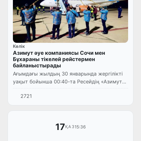
Көлік
Aзимут әуе компаниясы Сочи мен
Бұхараны тікелей рейстермен
байланыстырады
Ағымдағы жылдың 30 январында жергілікті
уақыт бойынша 00:40-та Ресейдің «Азимут»
әуе компаниясының Сочидан ұшқан ұшағы
2721
«Бұхара» халықаралық әуежайына келіп
қонды. Дәстүрге ора...
17
15:36
ҚАЗ