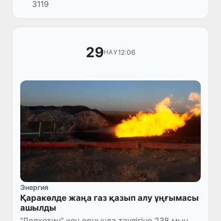
3119
нүктесіне жете аласыз. Қызмет
пайдаланушының орналасқан...
29
12:06
НАУ
Энергия
Қаракөлде жаңа газ қазып алу ұңғымасы
ашылды
“Дояхотин” кен орнында тәулігіне 238 мың