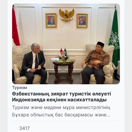
Туризм
Өзбекстанның зиярат туристік әлеуеті
Индонезияда кеңінен насихатталады
Туризм және мәдени мұра министрлігінің
Бұхара облыстық бас басқармасы және
облыс әкімдігінің басшылығында құрылған
3417
делегация Индонезияда сапармен жүр.