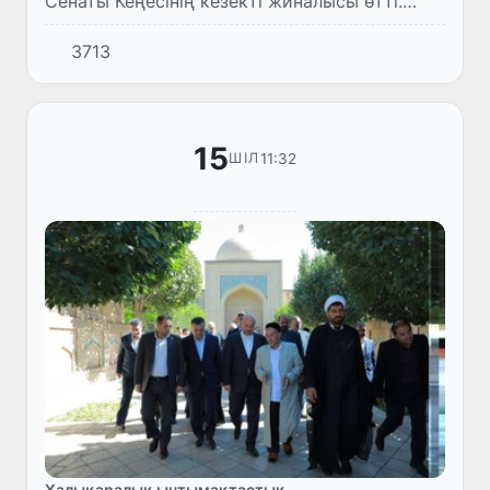
Сенаты Кеңесінің кезекті жиналысы өтті.
Кеңес жиналысын Сенат Төрайымы Танзила
3713
Нарбаева жүргізді.
15
11:32
ШІЛ
Халықаралық ынтымақтастық