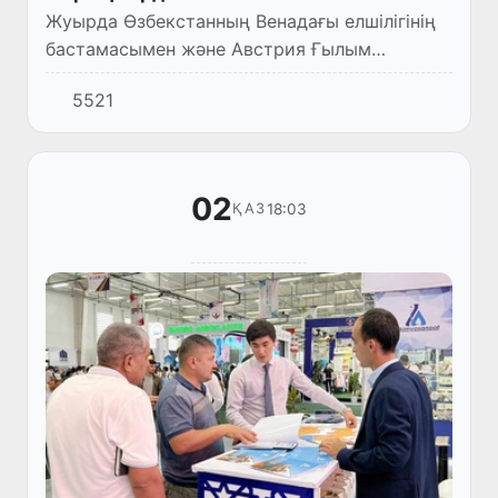
Жуырда Өзбекстанның Венадағы елшілігінің
бастамасымен және Австрия Ғылым
академиясының Орталық Еуразиядағы
5521
исламды зерттеу комитетімен
ынтымақтастықта “Мулла Исхоқ: XIX ғасырда
Вен...
02
18:03
ҚАЗ