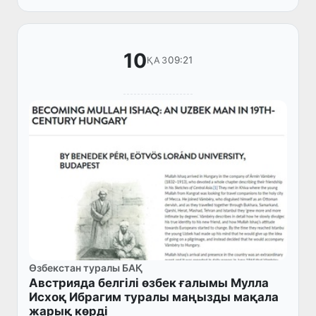
Сапардың мақсаты – киелі оры...
10
09:21
ҚАЗ
Өзбекстан туралы БАҚ
Австрияда белгілі өзбек ғалымы Мулла
Исхоқ Ибрагим туралы маңызды мақала
жарық көрді