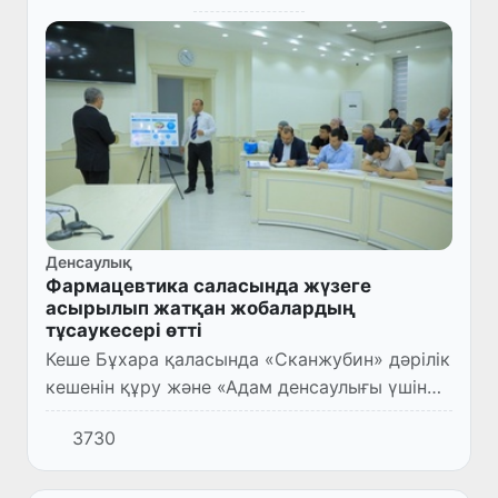
Денсаулық
Фармацевтика саласында жүзеге
асырылып жатқан жобалардың
тұсаукесері өтті
Кеше Бұхара қаласында «Сканжубин» дәрілік
кешенін құру және «Адам денсаулығы үшін
маңызды биологиялық белсенді қоспалар
3730
мен жеуге жарамды саңырауқұлақ түрлерін
өсіру технологиясын...