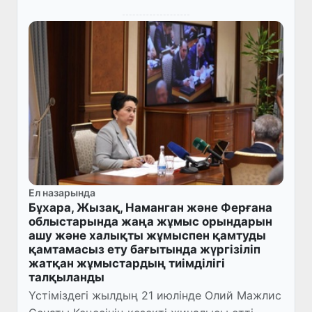
Ел назарында
Бұхара, Жызақ, Наманган және Ферғана
облыстарында жаңа жұмыс орындарын
ашу және халықты жұмыспен қамтуды
қамтамасыз ету бағытында жүргізіліп
жатқан жұмыстардың тиімділігі
талқыланды
Үстіміздегі жылдың 21 июлінде Олий Мажлис