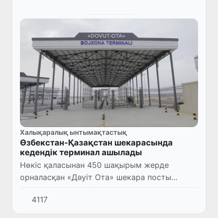
Халықаралық ынтымақтастық
Өзбекстан-Қазақстан шекарасында
кедендік терминал ашылады
Нөкіс қаласынан 450 шақырым жерде
орналасқан «Дәуіт Ота» шекара посты
аумағында салынып жатқан кеден
4117
терминалының құрылысы аяқталуға жақын
қалды.