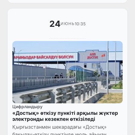
басшыларының XI кездесуі болып өтті.
24
10:35
ИЮНЬ
Цифрландыру
«Достық» өткізу пункіті арқылы жүктер
электронды кезекпен өткізіледі
Қырғызстанмен шекарадағы «Достық»
бақылау-өткізу пунктінде июль айынан