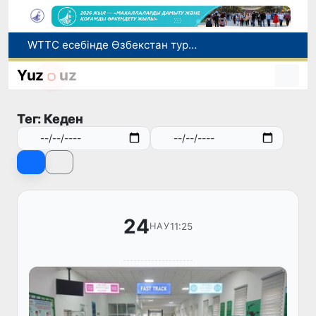
Мүмкіндігі шектеулі талапкерлерге қабылдау емтихандарында қосымша уақыт беріледі
Беларусьтен Өзбекстанға екінші тікелей жүк пойызы жөнелтілді
Yuz
uz
Адам саудасынан зардап шеккен азаматтар әлеуметтік қызметтермен қамтылады
Жарты жылда Өзбекстанда қанша егіз сәби дүниеге келді?
Тег: Кеден
WTTC есебінде Өзбекстан туризмнің өсу қарқыны бойынша Орталық Азияда бірінші орынға шықты
24
11:25
НАУ