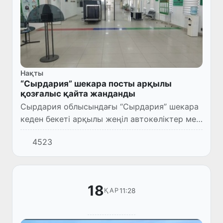
Нақты
“Сырдария” шекара посты арқылы
қозғалыс қайта жанданды
Сырдария облысындағы “Сырдария” шекара
кеден бекеті арқылы жеңіл автокөліктер мен
азаматтардың қозғалысы қайта жанданды.
4523
18
11:28
ҚАР