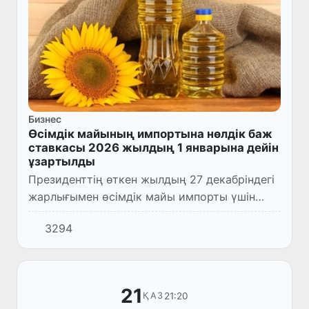
Бизнес
Өсімдік майының импортына нөлдік баж
ставкасы 2026 жылдың 1 январына дейін
ұзартылды
Президенттің өткен жылдың 27 декабріндегі
жарлығымен өсімдік майы импорты үшін
кедендік бажының нөл ставкасы мерзімі
3294
ұзартылды.
21
21:20
ҚАЗ