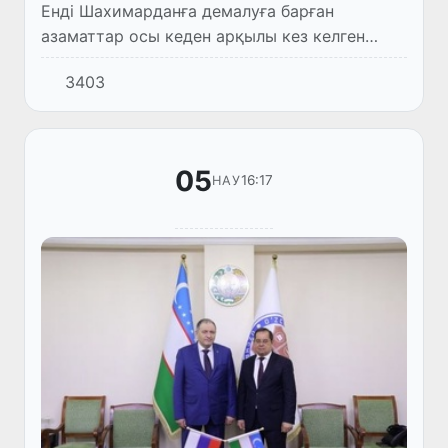
Енді Шахимарданға демалуға барған
азаматтар осы кеден арқылы кез келген
уақытта өтуіне болады.
3403
05
16:17
НАУ