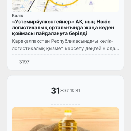
Көлік
«Узтемирйулконтейнер» АҚ-ның Нөкіс
логистикалық орталығында жаңа кеден
қоймасы пайдалануға берілді
Қарақалпақстан Республикасындағы көлік-
логистикалық қызмет көрсету деңгейін одан
әрі арттыру, кәсіпкерлік субъектілеріне
3197
қосымша қолайлылықтар жарату
мақсатында, «“Ўзтемирйўлконтей...
31
10:41
ЖЕЛ