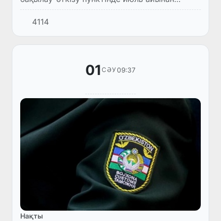
бастап электронды кезек жүйесі енгізіледі.
4114
01
09:37
СӘУ
Нақты