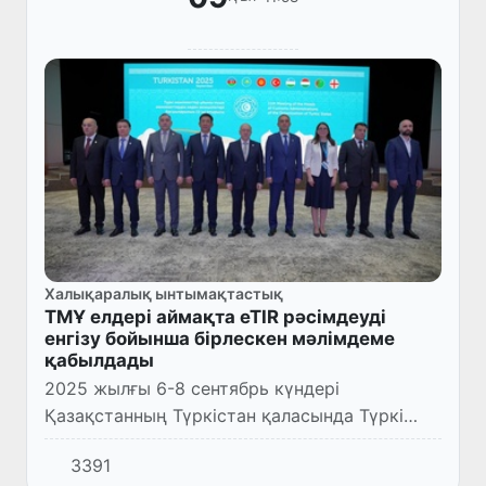
Халықаралық ынтымақтастық
TМҰ елдері аймақта eTIR рәсімдеуді
енгізу бойынша бірлескен мәлімдеме
қабылдады
2025 жылғы 6-8 сентябрь күндері
Қазақстанның Түркістан қаласында Түркі
мемлекеттері ұйымына мүше
3391
мемлекеттердің кеден қызметтері