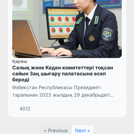
Қаржы
Салық және Кеден комитеттері тоқсан
сайын Заң шығару палатасына есеп
береді
Өзбекстан Республикасы Президенті
тарапынан 2023 жылдың 29 декабрьдегі
“Өзбекстан Республикасының “2024 жыл
4012
үшін Өзбекстан Республикасының Мемлекет
бюджеті туралы” Заңның орындалу...
« Previous
Next »