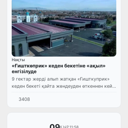
Нақты
«Ғишткөприк» кеден бекетіне «ақыл»
енгізілуде
9 гектар жерді алып жатқан «Ғишткуприк»
кеден бекеті қайта жөндеуден өткеннен кейін
ол жай ғана цифрлық пост емес,
3408
интеллектуалды кеден бекеті ретінде қайта
қызмет көрсетіледі.
09
11:58
ҚЫР