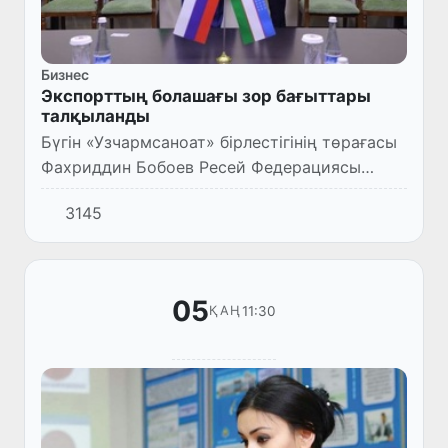
Бизнес
Экспорттың болашағы зор бағыттары
талқыланды
Бүгін «Узчармсаноат» бірлестігінің төрағасы
Фахриддин Бобоев Ресей Федерациясы
кеден комиетінің Өзбекстан
3145
Республикасындағы өкілі Андрей
Геннадьевич Зайцевпен кездесті.
05
11:30
ҚАҢ