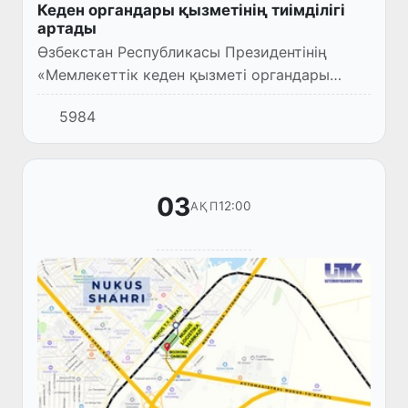
Кеден органдары қызметінің тиімділігі
артады
Өзбекстан Республикасы Президентінің
«Мемлекеттік кеден қызметі органдары
қызметіннің тиімділігін арттыру бойынша іс-
5984
шаралары туралы» (ПФ-57-санды,
25.03.2025 ж.) Жарлығы қабылдан...
03
12:00
АҚП