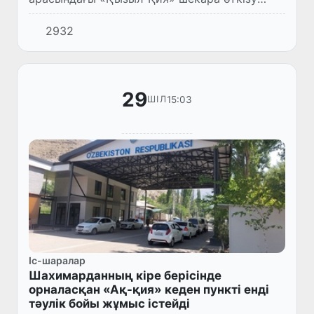
пункітінде жүк көліктерінің электронды
2932
кезекті басқару жүйесінің пилоттық жобасы
жүзеге асырыла бастады.
29
15:03
ШІЛ
Іс-шаралар
Шахимарданның кіре берісінде
орналасқан «Ақ-қия» кеден пункті енді
тәулік бойы жұмыс істейді