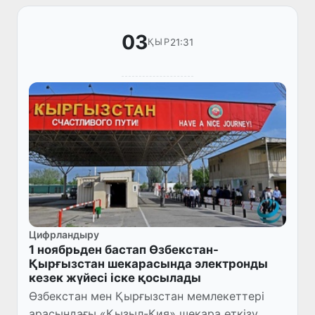
03
21:31
ҚЫР
Цифрландыру
1 ноябрьден бастап Өзбекстан-
Қырғызстан шекарасында электронды
кезек жүйесі іске қосылады
Өзбекстан мен Қырғызстан мемлекеттері
арасындағы «Қызыл-Қия» шекара өткізу