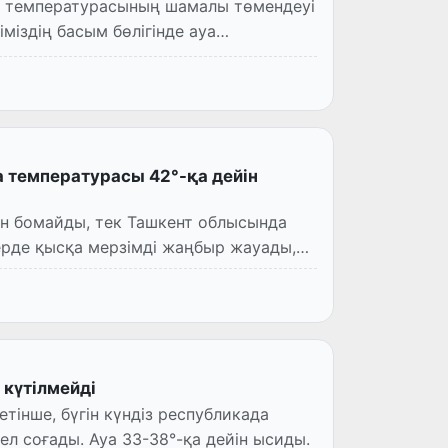
міздің басым бөлігінде ауа
а температурасы 42°-қа дейін
ын бомайды, тек Ташкент облысында
ерде қысқа мерзімді жаңбыр жауады,
 күтілмейді
інше, бүгін күндіз республикада
 соғады. Ауа 33-38°-қа дейін ысиды.