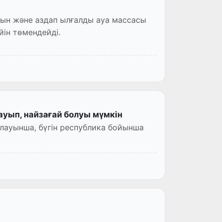
лқын және аздап ылғалды ауа массасы
йін төмендейді.
уып, найзағай болуы мүмкін
ауынша, бүгін республика бойынша