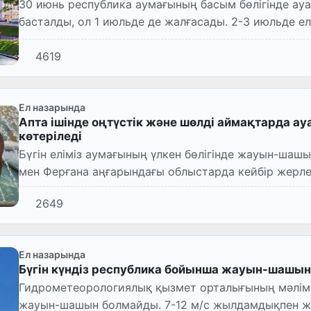
30 июнь республика аумағының басым бөлігінде ауа температурасының шамалы төмендеуі
басталды, ол 1 июльде де жалғасады. 2-3 июльде елі
температурасы қайта...
4619
Ел назарында
Апта ішінде оңтүстік және шөлді аймақтарда ау
көтеріледі
Бүгін еліміз аумағының үлкен бөлігінде жауын-шаш
мен Ферғана аңғарындағы облыстарда кейбір жерл
найзағай шақпақ ш...
2649
Ел назарында
Бүгін күндіз республика бойынша жауын-шашын
Гидрометеорологиялық қызмет орталығының мәлімет
жауын-шашын болмайды. 7-12 м/с жылдамдықпен жел