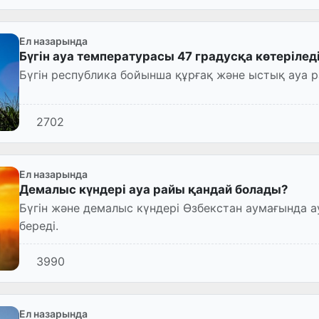
Ел назарында
Бүгін ауа температурасы 47 градусқа көтерілед
Бүгін республика бойынша құрғақ және ыстық ауа 
2702
Ел назарында
Демалыс күндері ауа райы қандай болады?
Бүгін және демалыс күндері Өзбекстан аумағында а
береді.
3990
Ел назарында