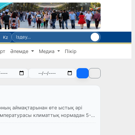
Kz
рт
Әлемде
Медиа
Пікір
анның аймақтарынан өте ыстық әрі
 температурасы климаттық нормадан 5-7