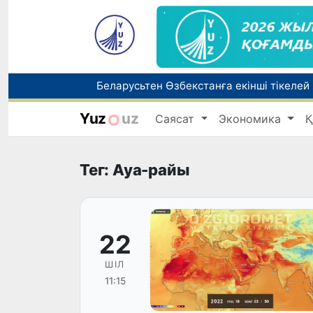
Беларусьтен Өзбекстанға екінші тікелей
Yuz
uz
Саясат
Экономика
Қ
Бүгін оқуды көшіру бойынша өтініштерді
Жарты жылда Өзбекстанда қанша егіз сә
Тег: Ауа-райы
22
ШІЛ
11:15