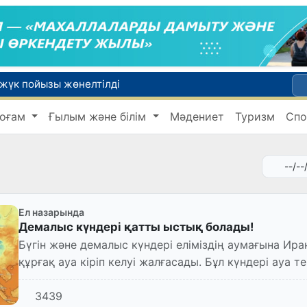
 жүк пойызы жөнелтілді
Адам саудасынан зардап шеккен азаматтар әлеуметтік қызметтермен қамтылады
оғам
Ғылым және білім
Мәдениет
Туризм
Спо
Тарихи күн: Өзбекстанның «Самарқант-2028» жасанды серігі орбитаға сәтті шығарылды
 қабылдаудың соңғы күні
би дүниеге келді?
Ел назарында
Демалыс күндері қатты ыстық болады!
Бүгін және демалыс күндері еліміздің аумағына Ир
құрғақ ауа кіріп келуі жалғасады. Бұл күндері ауа
градусқа жоғ...
3439