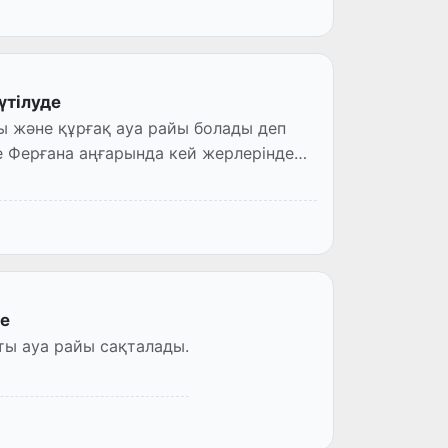
үтілуде
ты және құрғақ ауа райы болады деп
не Ферғана аңғарында кей жерлерінде
де
тты ауа райы сақталады.