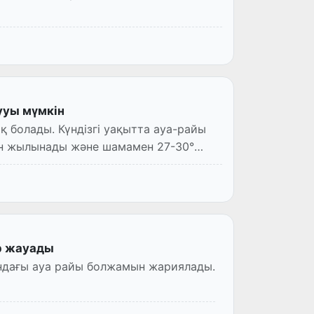
ууы мүмкін
қ болады. Күндізгі уақытта ауа-райы
ін жылынады және шамамен 27-30°
р жауады
ндағы ауа райы болжамын жариялады.