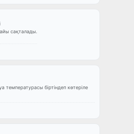
і
райы сақталады.
уа температурасы біртіндеп көтеріле