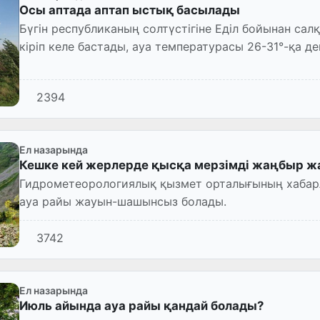
Осы аптада аптап ыстық басылады
Бүгін республиканың солтүстігіне Еділ бойынан са
кіріп келе бастады, ауа температурасы 26-31°-қа де
2394
Ел назарында
Кешке кей жерлерде қысқа мерзімді жаңбыр жа
Гидрометеорологиялық қызмет орталығының хабарл
ауа райы жауын-шашынсыз болады.
3742
Ел назарында
Июль айында ауа райы қандай болады?