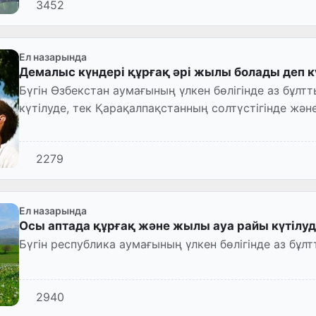
3452
Ел назарында
Демалыс күндері құрғақ әрі жылы болады деп к
Бүгін Өзбекстан аумағының үлкен бөлігінде аз бұлт
күтілуде, тек Қарақалпақстанның солтүстігінде жә
қысқа мерзім...
2279
Ел назарында
Осы аптада құрғақ және жылы ауа райы күтілу
Бүгін республика аумағының үлкен бөлігінде аз бұл
2940