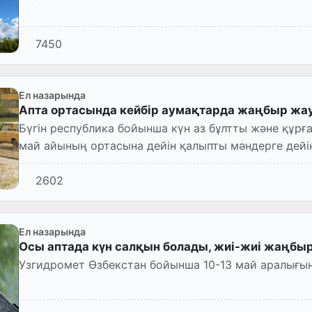
7450
Ел назарында
Апта ортасында кейбір аумақтарда жаңбыр жа
Бүгін республика бойынша күн аз бұлтты және құрға
май айының ортасына дейін қалыпты мәндерге дей
құрайды.
2602
Ел назарында
Осы аптада күн салқын болады, жиі-жиі жаңбы
Узгидромет Өзбекстан бойынша 10-13 май аралығы