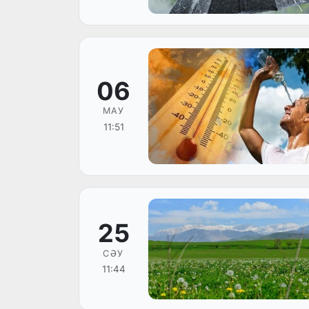
06
МАУ
11:51
25
СӘУ
11:44