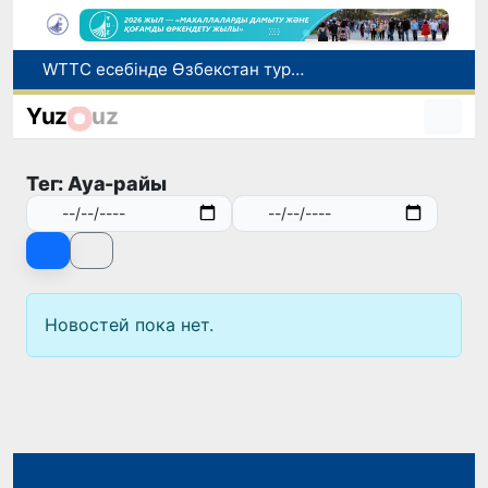
WTTC есебінде Өзбекстан туризмнің өсу қарқыны бойынша Орталық Азияда бірінші орынға шықты
Мүмкіндігі шектеулі талапкерлерге қабылдау емтихандарында қосымша уақыт беріледі
Yuz
uz
Беларусьтен Өзбекстанға екінші тікелей жүк пойызы жөнелтілді
Адам саудасынан зардап шеккен азаматтар әлеуметтік қызметтермен қамтылады
Тег: Ауа-райы
Жарты жылда Өзбекстанда қанша егіз сәби дүниеге келді?
Новостей пока нет.