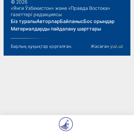
© 2026
«Янги Ўзбекистон» және «Правда Востока»
газеттері редакциясы
Біз туралы
Авторлар
Байланыс
Бос орындар
Материалдарды пайдалану шарттары
Барлық құқықтар қорғалған.
Жасаған
yuz.uz