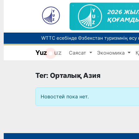
Yuz
uz
Саясат
Экономика
Қ
Беларусьтен Өзбекстанға екінші тікелей
Жарты жылда Өзбекстанда қанша егіз сә
Тег: Орталық Азия
Новостей пока нет.