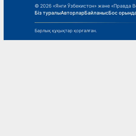
© 2026
«Янги Ўзбекистон» және «Правда В
Біз туралы
Авторлар
Байланыс
Бос орынд
Барлық құқықтар қорғалған.