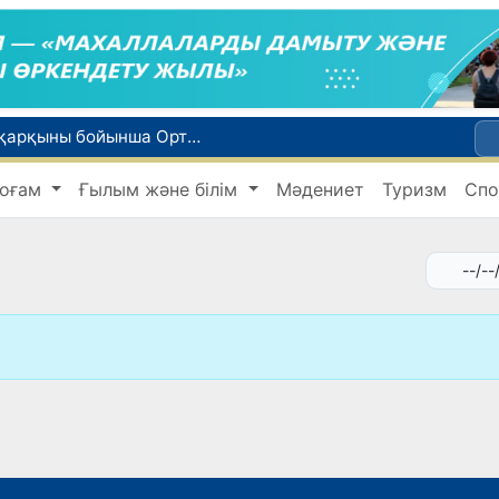
WTTC есебінде Өзбекстан туризмнің өсу қарқыны бойынша Орталық Азияда бірінші орынға шықты
Мүмкіндігі шектеулі талапкерлерге қабылдау емтихандарында қосымша уақыт беріледі
оғам
Ғылым және білім
Мәдениет
Туризм
Спо
 жүк пойызы жөнелтілді
Адам саудасынан зардап шеккен азаматтар әлеуметтік қызметтермен қамтылады
би дүниеге келді?