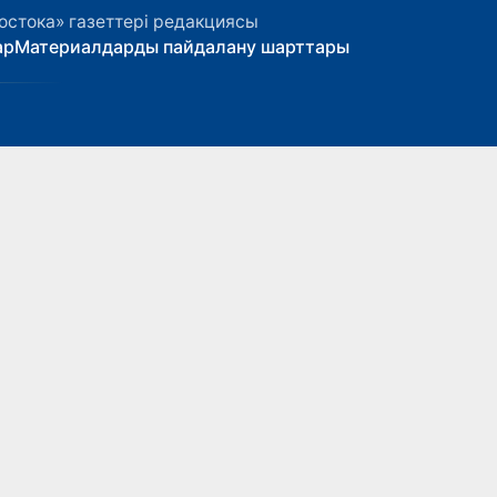
остока» газеттері редакциясы
ар
Материалдарды пайдалану шарттары