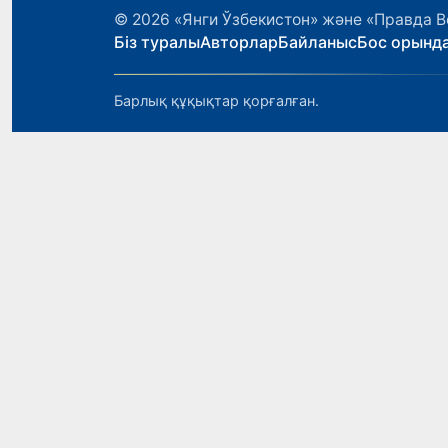
© 2026
«Янги Ўзбекистон» және «Правда В
Біз туралы
Авторлар
Байланыс
Бос орынд
Барлық құқықтар қорғалған.