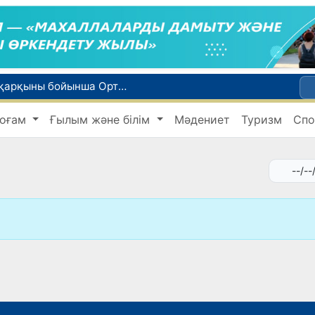
WTTC есебінде Өзбекстан туризмнің өсу қарқыны бойынша Орталық Азияда бірінші орынға шықты
Мүмкіндігі шектеулі талапкерлерге қабылдау емтихандарында қосымша уақыт беріледі
оғам
Ғылым және білім
Мәдениет
Туризм
Спо
 жүк пойызы жөнелтілді
Адам саудасынан зардап шеккен азаматтар әлеуметтік қызметтермен қамтылады
би дүниеге келді?