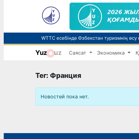
Yuz
uz
Саясат
Экономика
Қ
Беларусьтен Өзбекстанға екінші тікелей
Жарты жылда Өзбекстанда қанша егіз сә
Тег: Франция
Новостей пока нет.