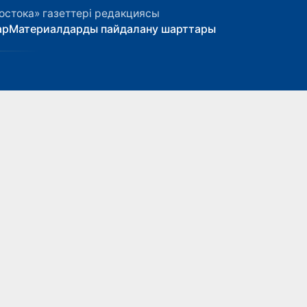
остока» газеттері редакциясы
ар
Материалдарды пайдалану шарттары