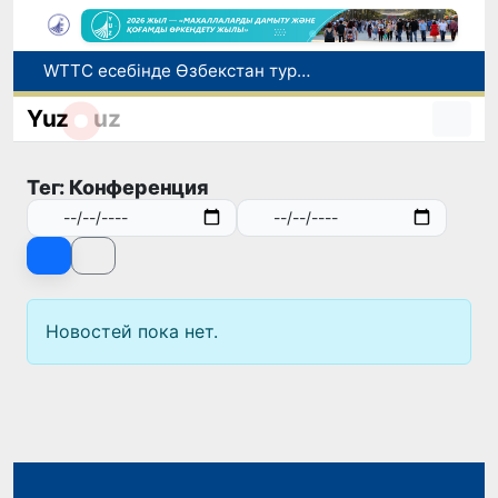
WTTC есебінде Өзбекстан туризмнің өсу қарқыны бойынша Орталық Азияда бірінші орынға шықты
Мүмкіндігі шектеулі талапкерлерге қабылдау емтихандарында қосымша уақыт беріледі
Yuz
uz
Беларусьтен Өзбекстанға екінші тікелей жүк пойызы жөнелтілді
Адам саудасынан зардап шеккен азаматтар әлеуметтік қызметтермен қамтылады
Тег: Конференция
Жарты жылда Өзбекстанда қанша егіз сәби дүниеге келді?
Новостей пока нет.