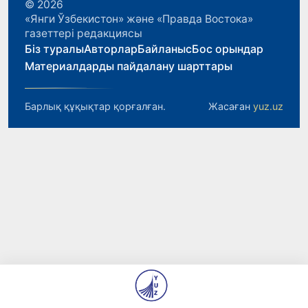
© 2026
«Янги Ўзбекистон» және «Правда Востока»
газеттері редакциясы
Біз туралы
Авторлар
Байланыс
Бос орындар
Материалдарды пайдалану шарттары
Барлық құқықтар қорғалған.
Жасаған
yuz.uz