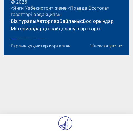
© 2026
«Янги Ўзбекистон» және «Правда Востока»
газеттері редакциясы
Біз туралы
Авторлар
Байланыс
Бос орындар
Материалдарды пайдалану шарттары
Барлық құқықтар қорғалған.
Жасаған
yuz.uz