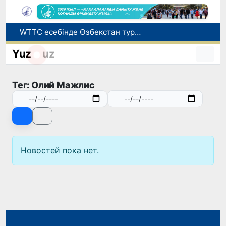
WTTC есебінде Өзбекстан туризмнің өсу қарқыны бойынша Орталық Азияда бірінші орынға шықты
Мүмкіндігі шектеулі талапкерлерге қабылдау емтихандарында қосымша уақыт беріледі
Yuz
uz
Беларусьтен Өзбекстанға екінші тікелей жүк пойызы жөнелтілді
Адам саудасынан зардап шеккен азаматтар әлеуметтік қызметтермен қамтылады
Тег: Олий Мажлис
Жарты жылда Өзбекстанда қанша егіз сәби дүниеге келді?
Новостей пока нет.